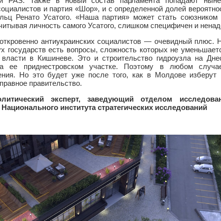
тии PAS. Также в новый состав парламента попадают нын
оциалистов и партия «Шор», и с определенной долей вероятно
льц Ренато Усатого. «Наша партия» может стать союзником
 учитывая личность самого Усатого, слишком специфичен и ненад
откровенно антиукраинских социалистов — очевидный плюс. Н
ух государств есть вопросы, сложность которых не уменьшает
и власти в Кишиневе. Это и строительство гидроузла на Дне
на ее приднестровском участке. Поэтому в любом случа
ния. Но это будет уже после того, как в Молдове изберут
правное правительство.
литический эксперт, заведующий отделом исследова
 Национального института стратегических исследований