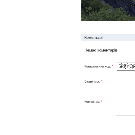
Коментарі
Немає коментарів
Контрольний код:
*
Ваше ім'я:
*
Коментар:
*