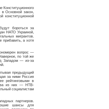
ие Конституционного
 в Основной закон,
й конституционной
будут бороться за
дан НАТО Украиной,
гальных мигрантов.
е прибавить, а хотя
кономерен вопрос —
аверное, по той же
ед Западом — из-за
ий.
читывая предыдущий
ящая за ними Россия
ее рейтинговыми в
два из них — НТВ-
рольный социалистам
падных партнеров.
орошие шансы для