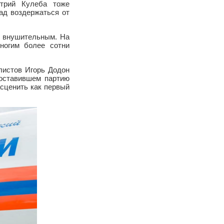
итрий Кулеба тоже
ад воздержаться от
ь внушительным. На
ногим более сотни
листов Игорь Додон
доставившем партию
сценить как первый