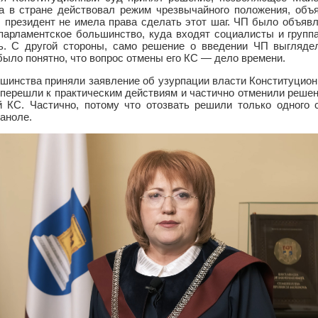
ка в стране действовал режим чрезвычайного положения, объя
 президент не имела права сделать этот шаг. ЧП было объявл
 парламентское большинство, куда входят социалисты и группа
ть. С другой стороны, само решение о введении ЧП выгляд
 было понятно, что вопрос отмены его КС — дело времени.
ьшинства приняли заявление об узурпации власти Конституцио
 перешли к практическим действиям и частично отменили реше
й КС. Частично, потому что отозвать решили только одного
аноле.