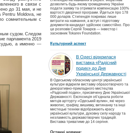
стипендію на навчання в Берклі. Ініціатива
вленного в связи с
дозволить будь-якому громадянину України
подати заявку та отримати компенсацію 100%
ено до 31 мая, и не
вартості дворічної програми. Йдеться про 178
 Pentru Moldova, не
000 доларів. Стипендія покриває лише
ело сомнительным с
витрати на навчання, а вступ і підготовку
документів кандидат здійснює самостійно. Про
це розповів Сергій Токарєв — інвестор і
нным судом. Следом
засновник Tokarev Foundation.
ние парламента 2019
 судью, а именно —
Культурний аспект
В Одесі відкрилася
виставка «Радісний
подих» до Дня
Української Державності
В Одеському обласному центрі української
культури відкрили виставку образотворчого та
декоративно-прикладного мистецтва
«Радісний подих», присвячену Дню Української
Державності. Експозиція об’єднала роботи
митців артгурту «Одеський вулик», які через
живопис, графіку, вишивку, витинанку та інші
мистецькі техніки відображають красу
української культури, духовну силу народу та
незламність державотворчих традицій.
Виставка триватиме до 14 серпня.
Останні новини: