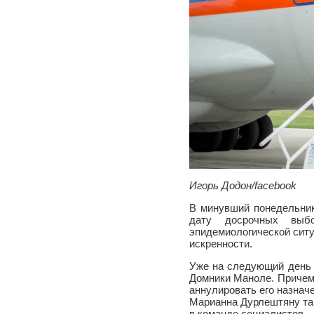
Игорь Додон/facebook
В минувший понедельник
дату досрочных выб
эпидемиологической ситу
искренности.
Уже на следующий день 
Домники Маноле. Причем,
аннулировать его назнач
Марианна Дурлештяну так
в команде социалистов —