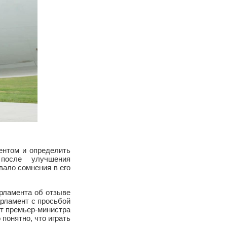
ентом и определить
после улучшения
ало сомнения в его
рламента об отзыве
арламент с просьбой
ст премьер-министра
понятно, что играть