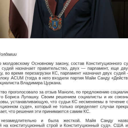
олдавии
но молдовскому Основному закону, состав Конституционного с
х судей назначает правительство, двух — парламент, еще д
ду, во время перезагрузки КС, парламент назначил двух суде
блоку ACUM (тогда в него входили партия Майи Санду «Действ
социалиста Владимира Цуркана.
тво проголосовало за отзыв Маноле, по предложению социалис
то Бориса Лупашку. Своим решением социалисты и их союзн
довы, устанавливающую, что судьи КС несменяемы в течение с
уционном суде», который не только определяет случаи прек
вает, что решения эти принимаются самим КС.
 незамедлительно и была жесткой. Майя Санду назв
й на конституционный строй и Конституционный суд». США 