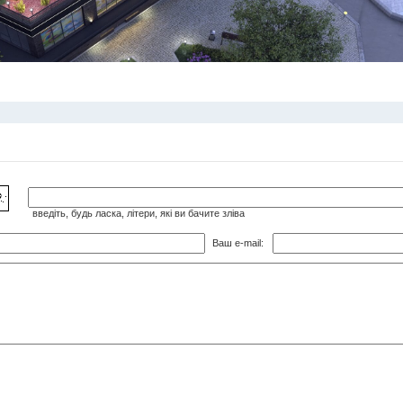
введіть, будь ласка, літери, які ви бачите зліва
Ваш e-mail: