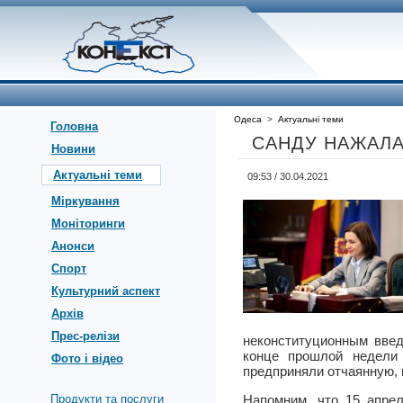
Одеса
>
Актуальні теми
Головна
САНДУ НАЖАЛА C
Новини
Актуальні теми
09:53 / 30.04.2021
Міркування
Моніторинги
Анонси
Спорт
Культурний аспект
Архів
Прес-релізи
неконституционным введ
конце прошлой недели 
Фото і відео
предприняли отчаянную, 
Продукти та послуги
Напомним, что 15 апре