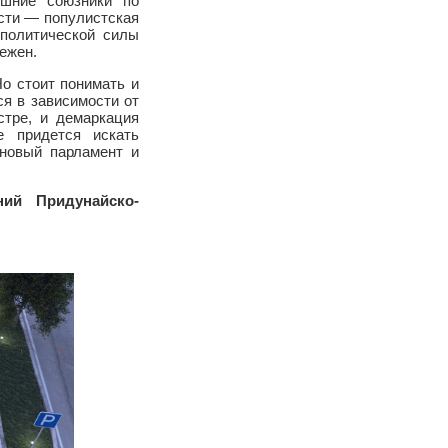
ешние союзники по
сти — популистская
 политической силы
ежен.
о стоит понимать и
ся в зависимости от
стре, и демаркация
е придется искать
 новый парламент и
ний Придунайско-