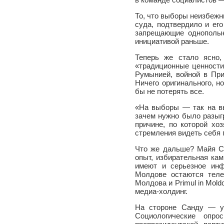
То, что выборы неизбежн
суда, подтвердило и ег
запрещающие однополые
инициативой раньше.
Теперь же стало ясно,
«традиционные ценности
Румынией, войной в При
Ничего оригинального, н
бы не потерять все.
«На выборы — так на вы
зачем нужно было разыгр
причине, по которой хо
стремления видеть себя
Что же дальше? Майя С
опыт, избирательная кам
имеют и серьезное инф
Молдове остаются теле
Молдова и Primul in Mol
медиа-холдинг.
На стороне Санду — ус
Социологические опр