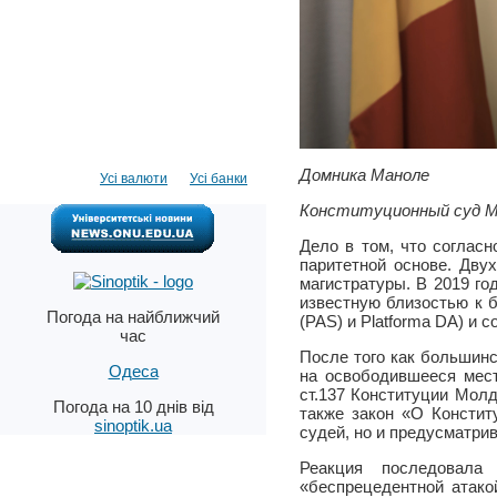
Домника Маноле
Усі валюти
Усі банки
Конституционный суд М
Дело в том, что соглас
паритетной основе. Дву
магистратуры. В 2019 го
известную близостью к 
Погода на найближчий
(PAS) и Platforma DA) и 
час
После того как большинс
Одеса
на освободившееся мес
ст.137 Конституции Мол
Погода на 10 днів від
также закон «О Констит
sinoptik.ua
судей, но и предусматри
Реакция последовала
«беспрецедентной атако