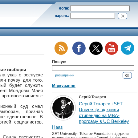
логін:
пароль:
Пошук:
ные выборы
ла указ о роспуске
розширений
ли почву для того,
рый будет служить
Міркування
дент Молдовы Майя
 противостоянием с
Сергій Токарєв
Сергій Токарєв і SET
ционный суд смел
University відкрили
ыборам, признав
стипендію на MBA-
не единственное. В
програму в UC Berkeley
тией социалистов,
Haas
SET University і Tokarev Foundation відкрили
 Санду распустить