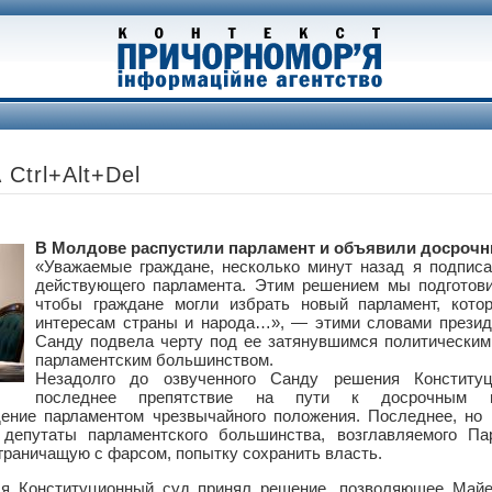
trl+Alt+Del
В Молдове распустили парламент и объявили досроч
«Уважаемые граждане, несколько минут назад я подписа
действующего парламента. Этим решением мы подготови
чтобы граждане могли избрать новый парламент, кото
интересам страны и народа…», — этими словами прези
Санду подвела черту под ее затянувшимся политическим
парламентским большинством.
Незадолго до озвученного Санду решения Конститу
последнее препятствие на пути к досрочным в
ение парламентом чрезвычайного положения. Последнее, но 
депутаты парламентского большинства, возглавляемого Пар
граничащую с фарсом, попытку сохранить власть.
ля Конституционный суд принял решение, позволяющее Майе