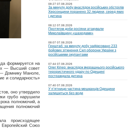
08:27 07.08.2026
За минулу добу внаслідок російських обстрілів
Херсонщини поранено 32 людини, серед яких
і дитина
08:12 07.08.2026
Протягом доби росіяни атакували
Миколаївщину «шахедами»
08:07 07.08.2026
Генштаб: за минулу добу зафіксовано 233
бойових зіткнення Сил оборони України з
російськими окупантами
уда формируется на
07:44 07.08.2026
Олег Кіпер: внаслідок вчорашнього російського
вух — Высший совет
терористичного удару по Одещині
й — Домнику Маноле,
постраждала дитина
ие и солидарность»
07:40 07.08.2026
У пʼятницю частина мешканців Одещини
тов, оно утвердило
залишиться без води
ики грубо нарушили
рока полномочий, а
ращения полномочий
ала происходящее
и Европейский Союз