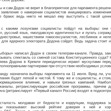
ы и сам Додон не верит в благоприятное для парламента решен
о заявление о намерении социалистов инициировать изменения
 браки: ведь никто не мешал ему выступить с такой ценно
 с какими лозунгами социалисты пойдут на выборы: они 
», русский язык, «молдавскую идентичность» и пугать сограж
днестровье, нашествием гомосексуалистов, лесбиянок и неле
о для ядерного электората Додона сойдет. Ведь задача стоит н
боры» написал Додон в своем телеграм-канале. Правда, за
ывать спектакль со сменой состава Конституционного суда? Н
зяева Додона в Кремле периодически играют мускулами пер
 полноправными партнерами при отсутствии необходимых услов
анду назначила выборы парламента на 11 июля. Вряд ли, у
пания будет легкой и чистой. К тому же и социалисты, и сто
ормационное влияние, и навыки грязных кампаний. Наибол
каналы, ретранслирующие российские программы, причем 
dova (ретранслирует «Первый канал» России) входят в подконт
талость молдаван от бедности и коррупции, поддержка за
осы показывают высокий рейтинг доверия к ней и х