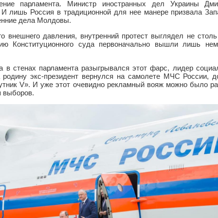
шение парламента. Министр иностранных дел Украины Дм
И лишь Россия в традиционной для нее манере призвала Зап
енние дела Молдовы.
го внешнего давления, внутренний протест выглядел не стол
нию Конституционного суда первоначально вышли лишь нем
да в стенах парламента разыгрывался этот фарс, лидер социа
 родину экс-президент вернулся на самолете МЧС России, 
утник V». И уже этот очевидно рекламный вояж можно было ра
 выборов.