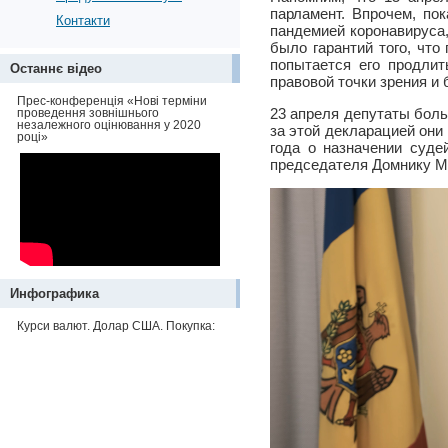
парламент. Впрочем, по
Контакти
пандемией коронавируса,
было гарантий того, что
попытается его продли
Останнє відео
правовой точки зрения и
Прес-конференція «Нові терміни
23 апреля депутаты бол
проведення зовнішнього
незалежного оцінювання у 2020
за этой декларацией они
році»
года о назначении суде
председателя Домнику М
Инфографика
Курси валют. Долар США. Покупка: