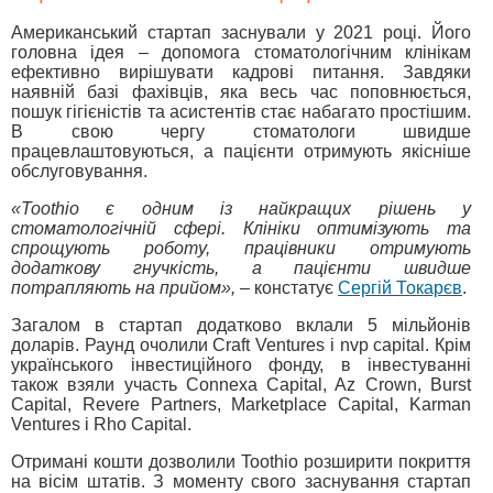
Американський стартап заснували у 2021 році. Його
головна ідея – допомога стоматологічним клінікам
ефективно вирішувати кадрові питання. Завдяки
наявній базі фахівців, яка весь час поповнюється,
пошук гігієністів та асистентів стає набагато простішим.
В свою чергу стоматологи швидше
працевлаштовуються, а пацієнти отримують якісніше
обслуговування.
«Toothio є одним із найкращих рішень у
стоматологічній сфері. Клініки оптимізують та
спрощують роботу, працівники отримують
додаткову гнучкість, а пацієнти швидше
потрапляють на прийом»,
– констатує
Сергій Токарєв
.
Загалом в стартап додатково вклали 5 мільйонів
доларів. Раунд очолили Craft Ventures і nvp capital. Крім
українського інвестиційного фонду, в інвестуванні
також взяли участь Connexa Capital, Az Crown, Burst
Capital, Revere Partners, Marketplace Capital, Karman
Ventures і Rho Capital.
Отримані кошти дозволили Toothio розширити покриття
на вісім штатів. З моменту свого заснування стартап