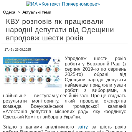
Одеса
>
Актуальні теми
КВУ розповів як працювали
народні депутати від Одещини
впродовж шести років
17:46 / 23.09.2025
Упродовж шести років
роботи у Верховній Раді (з
серпня 2019-го по серпень
2025-го) обрані від
Одещини народні депутати
найменше приділяли уваги
роботі з виборцями, а
найбільше — виступам у сесійній залі. Про це свідчать
результати моніторингу, який провела експертна
команда Всеукраїнської громадської кампанії
«Атестація депутатів місцевих рад», яку координує
Одеський Комітет виборців України.
Згідно з даними аналітичного
звіту
, за шість років