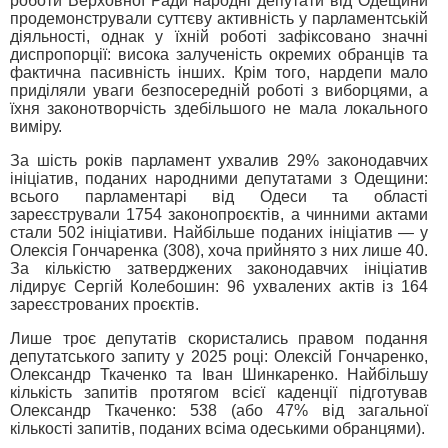
роботи Верховної Ради народні депутати від Одещини
продемонстрували суттєву активність у парламентській
діяльності, однак у їхній роботі зафіксовано значні
диспропорції: висока залученість окремих обранців та
фактична пасивність інших. Крім того, нардепи мало
приділяли уваги безпосередній роботі з виборцями, а
їхня законотворчість здебільшого не мала локального
виміру.
За шість років парламент ухвалив 29% законодавчих
ініціатив, поданих народними депутатами з Одещини:
всього парламентарі від Одеси та області
зареєстрували 1754 законопроєктів, а чинними актами
стали 502 ініціативи. Найбільше поданих ініціатив — у
Олексія Гончаренка (308), хоча прийнято з них лише 40.
За кількістю затверджених законодавчих ініціатив
лідирує Сергій Колебошин: 96 ухвалених актів із 164
зареєстрованих проєктів.
Лише троє депутатів скористались правом подання
депутатського запиту у 2025 році: Олексій Гончаренко,
Олександр Ткаченко та Іван Шинкаренко. Найбільшу
кількість запитів протягом всієї каденції підготував
Олександр Ткаченко: 538 (або 47% від загальної
кількості запитів, поданих всіма одеськими обранцями).