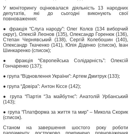
У моніторингу оцінювалася діяльність 13 народних
депутатів, які до сьогодні виконують свої
повноваження:
● фракція “Слуга народу”: Олег Колєв (134 виборчий
округ), Олексій Леонов (135), Олександр Горенюк (136),
Степан Чернявський (138), Сергій Колебошин (140),
Олександр Ткаченко (141), Юлія Діденко (список), Іван
Шинкаренко (список);
● фракція “Європейська Солідарність”: Олексій
Гончаренко (137);
● група “Відновлення України”: Артем Дмитрук (133);
● група “Довіра”: Антон Кіссе (142);
● група “Партія “За майбутнє”: Анатолій Урбанський
(143);
● група “Платформа за життя та мир” – Микола Скорик
(список).
Станом на завершення шостого року роботи
парламенту достроково припинено повноваження