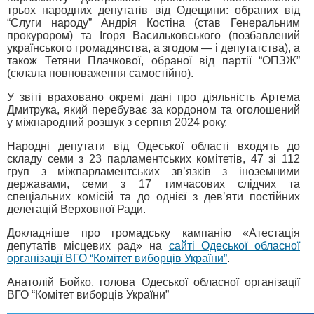
трьох народних депутатів від Одещини: обраних від
“Слуги народу” Андрія Костіна (став Генеральним
прокурором) та Ігоря Васильковського (позбавлений
українського громадянства, а згодом — і депутатства), а
також Тетяни Плачкової, обраної від партії “ОПЗЖ”
(склала повноваження самостійно).
У звіті враховано окремі дані про діяльність Артема
Дмитрука, який перебуває за кордоном та оголошений
у міжнародний розшук з серпня 2024 року.
Народні депутати від Одеської області входять до
складу семи з 23 парламентських комітетів, 47 зі 112
груп з міжпарламентських зв’язків з іноземними
державами, семи з 17 тимчасових слідчих та
спеціальних комісій та до однієї з девʼяти постійних
делегацій Верховної Ради.
Докладніше про громадську кампанію «Атестація
депутатів місцевих рад» на
сайті Одеської обласної
організації ВГО “Комітет виборців України”
.
Анатолій Бойко, голова Одеської обласної організації
ВГО “Комітет виборців України”