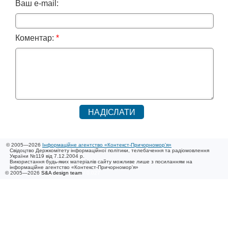
Ваш e-mail:
Коментар:
*
© 2005—2026
Інформаційне агентство «Контекст-Причорномор'я»
Свідоцтво Держкомітету інформаційної політики, телебачення та радіомовлення
України №119 від 7.12.2004 р.
Використання будь-яких матеріалів сайту можливе лише з посиланням на
інформаційне агентство «Контекст-Причорномор'я»
© 2005—2026
S&A design team
/ 0.027