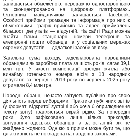
залишається обмеженою, переважно односторонньою
та сконцентрованою на цифрових платформах..
Основним майданчиком залишається facebook.
Особисті прийоми громадян та інформація про них є
обмеженими, графік прийомів та адрес приймалень
більшості депутатів — відсутній. На сайті Ради можна
знайти тільки стаціонарні номери телефонів та
електронні пошти обранців, а у соціальних мережах
окремих депутатів — додаткові засоби звʼязку.
Загальна сума доходу, задекларована народними
обранцями як заробітна плата за шість років, сягає 39,1
млн грн. У якості компенсації оренди житла або
винайму готельного номера вісім з 13 народних
депутатів за період з 2019 року по червень 2025 року
отримали 8,4 млн грн.
Народні обранці нечасто звітують публічно про свою
діяльність перед виборцями. Практика публічних звітів
(у форматі відкритої зустрічі або хоча б оприлюднення
тексту звіту) трапляється вкрай рідко. За попередні
роки було зафіксовано лише кілька прикладів
звітування одеських обранців, а за останній рік не
знайдено жодного. Однією з причин може бути те, що
ця активність не покладена на нардепів законами.