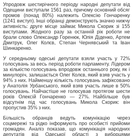
Упродовж шестирічного періоду народні депутати від
Одещини виступали 1561 раз, причому основний обсяг
промов (понад 80%) належить Олексію Гончаренку
(1241 виступ). Інші обранці демонструють значно нижчу
активність: друге місце займає Микола Скорик зі 155
виступами. Жодного разу за останній рік роботи не
брали слово Олександр Горенюк, Юлія Діденко, Артем
Дмитрук, Олег Колєв, Степан Чернявський та Іван
Шинкаренко.
У середньому одеські депутати взяли участь у 72%
голосувань за весь період роботи парламенту. Лідером
за кількістю голосувань впродовж останнього року, як і
минулоріч, залишається Олег Колєв, який взяв участь у
94% з них. Найменшу кількість голосувань зафіксовано
у Анатолія Урбанського, який взяв участь лише в 50%
голосувань. Найчастіше не голосував протягом шести
років Олексій Гончаренко — 27%. Найбільше був
відсутнім під час голосувань Микола Скорик: він
пропустив 35% з них.
Більшість обранців ведуть комунікацію через
соцмережі та рідко інформують про особисті прийоми
громадян. Аналіз показав, що комунікація народних
депутатів від Одеської області з виборцями