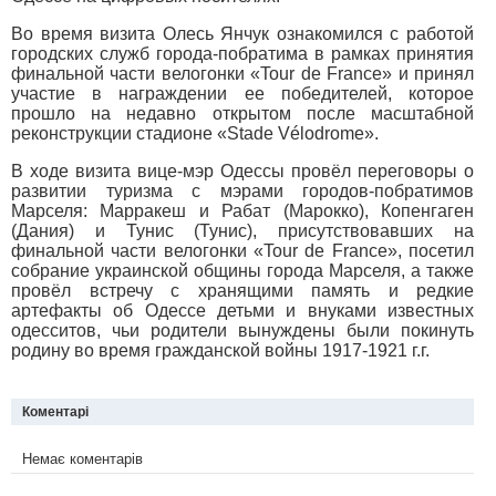
Во время визита Олесь Янчук ознакомился с работой
городских служб города-побратима в рамках принятия
финальной части велогонки «Tour de France» и принял
участие в награждении ее победителей, которое
прошло на недавно открытом после масштабной
реконструкции стадионе «Stade Vélodrome».
В ходе визита вице-мэр Одессы провёл переговоры о
развитии туризма с мэрами городов-побратимов
Марселя: Марракеш и Рабат (Марокко), Копенгаген
(Дания) и Тунис (Тунис), присутствовавших на
финальной части велогонки «Tour de France», посетил
собрание украинской общины города Марселя, а также
провёл встречу с хранящими память и редкие
артефакты об Одессе детьми и внуками известных
одесситов, чьи родители вынуждены были покинуть
родину во время гражданской войны 1917-1921 г.г.
Коментарі
Немає коментарів