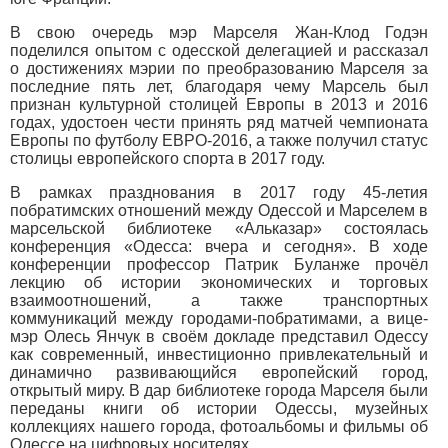
В свою очередь мэр Марселя Жан-Клод Годэн
поделился опытом с одесской делегацией и рассказал
о достижениях мэрии по преобразованию Марселя за
последние пять лет, благодаря чему Марсель был
признан культурной столицей Европы в 2013 и 2016
годах, удостоен чести принять ряд матчей чемпионата
Европы по футболу ЕВРО-2016, а также получил статус
столицы европейского спорта в 2017 году.
В рамках празднования в 2017 году 45-летия
побратимских отношений между Одессой и Марселем в
марсельской библиотеке «Альказар» состоялась
конференция «Одесса: вчера и сегодня». В ходе
конференции профессор Патрик Буланже прочёл
лекцию об истории экономических и торговых
взаимоотношений, а также транспортных
коммуникаций между городами-побратимами, а вице-
мэр Олесь Янчук в своём докладе представил Одессу
как современный, инвестиционно привлекательный и
динамично развивающийся европейский город,
открытый миру. В дар библиотеке города Марселя были
переданы книги об истории Одессы, музейных
коллекциях нашего города, фотоальбомы и фильмы об
Одессе на цифровых носителях.