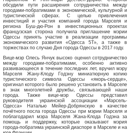
обсудили пути расширения сотрудничества между
городами-побратимами в экономической, культурной и
туристической сферах. С целью привлечения
инвестиций и участия компаний города Марселя и
региона Буш-дю-Рон в инвестиционных проектах
французская сторона получила приглашение мэрии
Одессы принять участие в реализации программы
экономического развития «Одесса 5Т», а также в
торжествах по случаю Дня города Одессы в 2017 году.
Вице-мэр Олесь Янчук высоко оценил сотрудничество
между городами-побратимами, особенно активно
развивающееся в течение последних лет, вручил мэру
Марселя Жану-Клоду Годэну миниатюрную копию
туристического символа Одессы «якорь-сердце»,
оригинал которого было решено установить в Марселе
в знак многолетней дружбы, связывающей наши
города. Также вице-мэр Одессы представил
руководителя украинской ассоциации «Марсель-
Одесса» Наталью Мейер-Добрянскую в качестве
почётного посла города Одессы при мэрии Марселя и
поблагодарил мэра Марселя Жана-Клода Годэна за
помощь и поддержку, которые оказывают мэрия
города-побратима украинской диаспоре в Марселе и на
юге Франции.