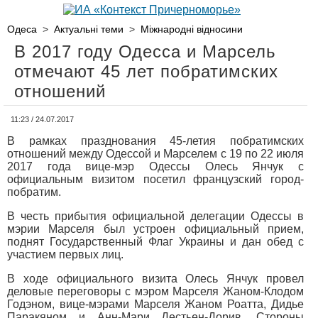
Одеса
>
Актуальні теми
>
Міжнародні відносини
В 2017 году Одесса и Марсель
отмечают 45 лет побратимских
отношений
11:23 / 24.07.2017
В рамках празднования 45-летия побратимских
отношений между Одессой и Марселем с 19 по 22 июля
2017 года вице-мэр Одессы Олесь Янчук с
официальным визитом посетил французский город-
побратим.
В честь прибытия официальной делегации Одессы в
мэрии Марселя был устроен официальный прием,
поднят Государственный Флаг Украины и дан обед с
участием первых лиц.
В ходе официального визита Олесь Янчук провел
деловые переговоры с мэром Марселя Жаном-Клодом
Годэном, вице-мэрами Марселя Жаном Роатта, Дидье
Паракяном и Анн-Мари Дестьен-Дорив. Стороны