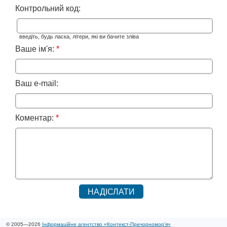
Контрольний код:
введіть, будь ласка, літери, які ви бачите зліва
Ваше ім'я:
*
Ваш e-mail:
Коментар:
*
© 2005—2026
Інформаційне агентство «Контекст-Причорномор'я»