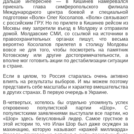
Дальше интереснее — в Кишинев намеревался
приехать глава симферопольского филиала
Международного центра боевой и специальной
подготовки «Волк» Олег Косолапов. «Волк» связывают
с российским ГРУ. Но по прилете в Кишинев рейсом из
Москвы ему запретили въезд в Молдову и отправили
домой. Молдавские СМИ, со ссылкой на источники в
правоохранительных органах пишут, что весьма
вероятно Косолапов прилетел в столицу Молдовы
вовсе не для того, чтобы посмотреть на памятник
Котовскому или другие достопримечательности, а
вполне мог готовить акции по дестабилизации ситуации
в стране.
Если в целом, то Россия старалась очень активно
влиять на результаты выборов. И мы можем поэтому
представить себе масштабы и характер вмешательства
в других странах. В первую очередь в Украине.
В-четвертых, хотелось бы отдельно упомянуть успех
откровенно популистской партии «Шор». С
популистскими заявлениями выступали все партии, но
«Шор» здесь безусловный лидер. Самое грустное в
этой истории то, что Илан Шор был даже осужден за
махинацию, которую называют «кражей миллиарда»