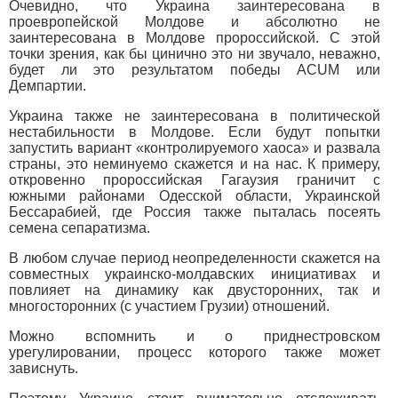
Очевидно, что Украина заинтересована в
проевропейской Молдове и абсолютно не
заинтересована в Молдове пророссийской. С этой
точки зрения, как бы цинично это ни звучало, неважно,
будет ли это результатом победы ACUM или
Демпартии.
Украина также не заинтересована в политической
нестабильности в Молдове. Если будут попытки
запустить вариант «контролируемого хаоса» и развала
страны, это неминуемо скажется и на нас. К примеру,
откровенно пророссийская Гагаузия граничит с
южными районами Одесской области, Украинской
Бессарабией, где Россия также пыталась посеять
семена сепаратизма.
В любом случае период неопределенности скажется на
совместных украинско-молдавских инициативах и
повлияет на динамику как двусторонних, так и
многосторонних (с участием Грузии) отношений.
Можно вспомнить и о приднестровском
урегулировании, процесс которого также может
зависнуть.