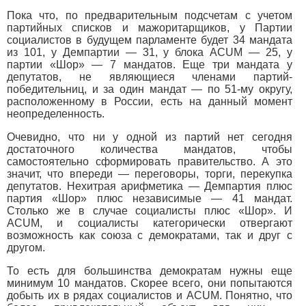
Пока что, по предварительным подсчетам с учетом
партийных списков и мажоритарщиков, у Партии
социалистов в будущем парламенте будет 34 мандата
из 101, у Демпартии — 31, у блока ACUM — 25, у
партии «Шор» — 7 мандатов. Еще три мандата у
депутатов, не являющиеся членами партий-
победительниц, и за один мандат — по 51-му округу,
расположенному в России, есть на данный момент
неопределенность.
Очевидно, что ни у одной из партий нет сегодня
достаточного количества мандатов, чтобы
самостоятельно сформировать правительство. А это
значит, что впереди — переговоры, торги, перекупка
депутатов. Нехитрая арифметика — Демпартия плюс
партия «Шор» плюс независимые — 41 мандат.
Столько же в случае социалисты плюс «Шор». И
ACUM, и социалисты категорически отвергают
возможность как союза с демократами, так и друг с
другом.
То есть для большинства демократам нужны еще
минимум 10 мандатов. Скорее всего, они попытаются
добыть их в рядах социалистов и ACUM. Понятно, что