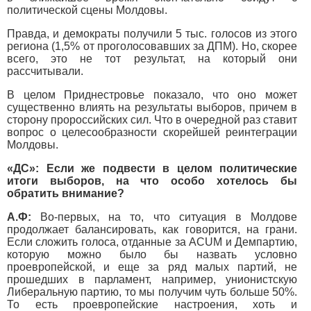
политической сцены Молдовы.
Правда, и демократы получили 5 тыс. голосов из этого
региона (1,5% от проголосовавших за ДПМ). Но, скорее
всего, это не тот результат, на который они
рассчитывали.
В целом Приднестровье показало, что оно может
существенно влиять на результаты выборов, причем в
сторону пророссийских сил. Что в очередной раз ставит
вопрос о целесообразности скорейшей реинтеграции
Молдовы.
«ДС»: Если же подвести в целом политические
итоги выборов, на что особо хотелось бы
обратить внимание?
А.Ф:
Во-первых, на то, что ситуация в Молдове
продолжает балансировать, как говорится, на грани.
Если сложить голоса, отданные за ACUM и Демпартию,
которую можно было бы назвать условно
проевропейской, и еще за ряд малых партий, не
прошедших в парламент, например, унионистскую
Либеральную партию, то мы получим чуть больше 50%.
То есть проевропейские настроения, хоть и