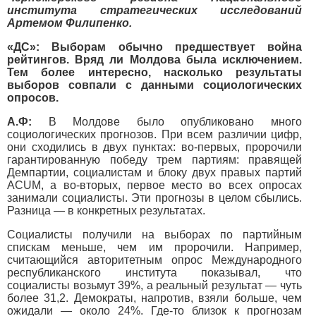
института стратегических исследований
Артемом Филипенко.
«ДС»: Выборам обычно предшествует война
рейтингов. Вряд ли Молдова была исключением.
Тем более интересно, насколько результаты
выборов совпали с данными социологических
опросов.
А.Ф:
В Молдове было опубликовано много
социологических прогнозов. При всем различии цифр,
они сходились в двух пунктах: во-первых, пророчили
гарантированную победу трем партиям: правящей
Демпартии, социалистам и блоку двух правых партий
ACUM, а во-вторых, первое место во всех опросах
занимали социалисты. Эти прогнозы в целом сбылись.
Разница — в конкретных результатах.
Социалисты получили на выборах по партийным
спискам меньше, чем им пророчили. Например,
считающийся авторитетным опрос Международного
республиканского института показывал, что
социалисты возьмут 39%, а реальный результат — чуть
более 31,2. Демократы, напротив, взяли больше, чем
ожидали — около 24%. Где-то близок к прогнозам