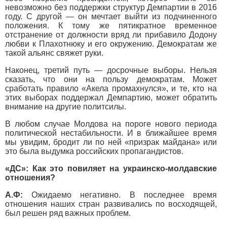
невозможно без поддержки структур Демпартии в 2016
году. С другой — он мечтает выйти из подчиненного
положения. К тому же пятикратное временное
отстранение от должности вряд ли прибавило Додону
любви к Плахотнюку и его окружению. Демократам же
такой альянс свяжет руки.
Наконец, третий путь — досрочные выборы. Нельзя
сказать, что они на пользу демократам. Может
сработать правило «Акела промахнулся», и те, кто на
этих выборах поддержал Демпартию, может обратить
внимание на другие политсилы.
В любом случае Молдова на пороге нового периода
политической нестабильности. И в ближайшее время
мы увидим, бродит ли по ней «призрак майдана» или
это была выдумка российских пропагандистов.
«ДС»: Как это повиляет на украинско-молдавские
отношения?
А.Ф:
Ожидаемо негативно. В последнее время
отношения наших стран развивались по восходящей,
был решен ряд важных проблем.