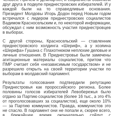
друг друга в подкупе приднестровских избирателей. И у
каждой были на то справедливые основания.
Президент Молдовы Игорь Додон перед Новым годом
встречался с лидером приднестровских социалистов
Вадимом Красносельским и, по некоторой информации,
обсуждал с ним возможность участия приднестровцев
в выборах.
С другой стороны, Красносельский — ставленник
приднестровского холдинга «Шериф», а у хозяина
«Шерифа» Гушана с Плахотнюком неплохие деловые и
личные отношения. В Приднестровье были замечены
агитационные материалы социалистов, притом что
ПМР считает себя «независимым государством» и не
разрешило открыть на своей территории участки по
выборам в молдавский парламент.
Результаты голосования подтвердили репутацию
Приднестровья как пророссийского региона. Более
половины голосов избирателей Левобережья было
отдано за Партию социалистов (более 16 тыс., а это 4%
от проголосовавших за социалистов), еще около 10%
— за Партию коммунистов. Правда, коммунистов это
не спасло. В парламент они не попали и, скорее всего,
в ближайшее время окончательно сойдут с