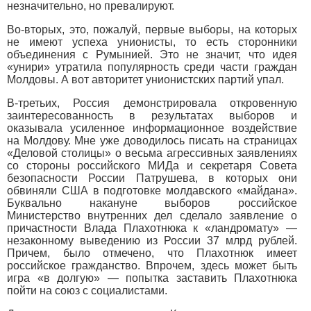
незначительно, но превалируют.
Во-вторых, это, пожалуй, первые выборы, на которых
не имеют успеха унионисты, то есть сторонники
объединения с Румынией. Это не значит, что идея
«унири» утратила популярность среди части граждан
Молдовы. А вот авторитет унионистских партий упал.
В-третьих, Россия демонстрировала откровенную
заинтересованность в результатах выборов и
оказывала усиленное информационное воздействие
на Молдову. Мне уже доводилось писать на страницах
«Деловой столицы» о весьма агрессивных заявлениях
со стороны российского МИДа и секретаря Совета
безопасности России Патрушева, в которых они
обвиняли США в подготовке молдавского «майдана».
Буквально накануне выборов российское
Министерство внутренних дел сделало заявление о
причастности Влада Плахотнюка к «ландромату» —
незаконному выведению из России 37 млрд рублей.
Причем, было отмечено, что Плахотнюк имеет
российское гражданство. Впрочем, здесь может быть
игра «в долгую» — попытка заставить Плахотнюка
пойти на союз с социалистами.