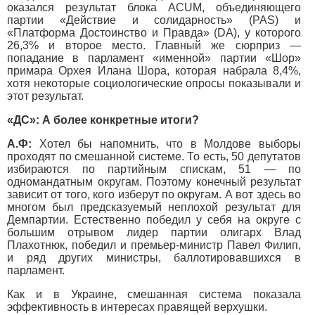
оказался результат блока ACUM, объединяющего
партии «Действие и солидарность» (PAS) и
«Платформа Достоинство и Правда» (DA), у которого
26,3% и второе место. Главный же сюрприз —
попадание в парламент «именной» партии «Шор»
примара Орхея Илана Шора, которая набрала 8,4%,
хотя некоторые социологические опросы показывали и
этот результат.
«ДС»: А более конкретные итоги?
А.Ф:
Хотел бы напомнить, что в Молдове выборы
проходят по смешанной системе. То есть, 50 депутатов
избираются по партийным спискам, 51 — по
одномандатным округам. Поэтому конечный результат
зависит от того, кого изберут по округам. А вот здесь во
многом был предсказуемый неплохой результат для
Демпартии. Естественно победил у себя на округе с
большим отрывом лидер партии олигарх Влад
Плахотнюк, победил и премьер-министр Павел Филип,
и ряд других министры, баллотировавшихся в
парламент.
Как и в Украине, смешанная система показала
эффективность в интересах правящей верхушки.