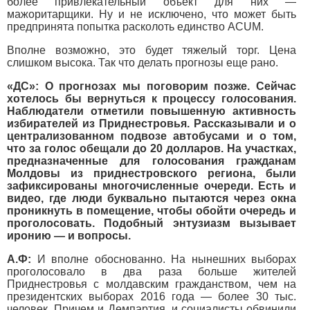
более привлекательный объект для них —
мажоритарщики. Ну и не исключено, что может быть
предпринята попытка расколоть единство ACUM.
Вполне возможно, это будет тяжелый торг. Цена
слишком высока. Так что делать прогнозы еще рано.
«ДС»: О прогнозах мы поговорим позже. Сейчас
хотелось бы вернуться к процессу голосования.
Наблюдатели отметили повышенную активность
избирателей из Приднестровья. Рассказывали и о
централизованном подвозе автобусами и о том,
что за голос обещали до 20 долларов. На участках,
предназначенные для голосования гражданам
Молдовы из приднестровского региона, были
зафиксированы многочисленные очереди. Есть и
видео, где люди буквально пытаются через окна
проникнуть в помещение, чтобы обойти очередь и
проголосовать. Подобный энтузиазм вызывает
иронию — и вопросы.
А.Ф:
И вполне обоснованно. На нынешних выборах
проголосовало в два раза больше жителей
Приднестровья с молдавским гражданством, чем на
президентских выборах 2016 года — более 30 тыс.
человек. Причем и Демпартия, и социалисты обвинили