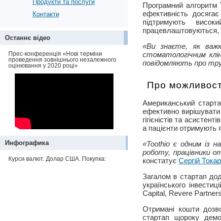
Продукти та послуги
Програмний алгоритм T
ефективність досягає
Контакти
підтримують висок
працевлаштовуються, а
Останнє відео
«Ви знаєте, як важк
Прес-конференція «Нові терміни
стоматологічним клін
проведення зовнішнього незалежного
повідомляють про тру
оцінювання у 2020 році»
Про можливост
Американський старта
ефективно вирішувати 
гігієністів та асисте
а пацієнти отримують 
Инфографика
«Toothio є одним із 
роботу, працівники 
Курси валют. Долар США. Покупка:
констатує
Сергій Тока
Загалом в стартап дода
українського інвестиц
Capital, Revere Partner
Отримані кошти дозво
стартап щороку демо