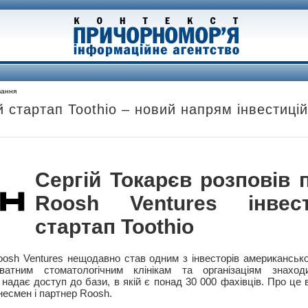
вання
 стартап Toothio – новий напрям інвестиці
Сергій Токарєв розповів п
Roosh Ventures інве
стартап Toothio
osh Ventures нещодавно став одним з інвесторів американськог
атним стоматологічним клінікам та організаціям знаходи
 надає доступ до бази, в якій є понад 30 000 фахівців. Про це 
несмен і партнер Roosh.