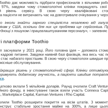
oothio дає можливість підібрати професіоналів з вільними роб
 97%, завдяки чому стоматологічні клініки покращують свої
ий рівень сервісу. В свою чергу кваліфіковані ст
 пацієнти не витрачають час на довготривале очікування у черзі
о інколи знайти гарного спеціаліста незалежно від галуз
ікам у США, оскільки для них ця проблема ще серйозніша. П
днощі з пошуком і працевлаштуванням персоналу»,
– запевняє
і платформи Toothio
п заснували у 2021 році. Його головна ідея – допомога стома
кадрові питання. Завдяки наявній базі фахівців, яка весь час 
нтів стає набагато простішим. В свою чергу стоматологи швидше
якісніше обслуговування.
найкращих рішень у стоматологічній сфері. Клініки оптимі
отримують додаткову гнучкість, а пацієнти швидше потрапл
рєв
.
тково вклали 5 мільйонів доларів. Раунд очолили Craft Ventures
ійного фонду, в інвестуванні також взяли участь Connexa Capit
s, Marketplace Capital, Karman Ventures і Rho Capital.
лили Toothio розширити покриття на вісім штатів. З момент
нструє стабільне зростання майже на 300%, а лише цього