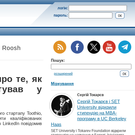
логін:
пароль:
й Roosh
Пошук:
розширений
ро те, як
Міркування
стував у
Сергій Токарєв
Сергій Токарєв і SET
University відкрили
стипендію на MBA-
о стартапу Toothio,
ти кваліфікованих
програму в UC Berkeley
в LinkedIn повідомив
Haas
SET University і Tokarev Foundation відкрили