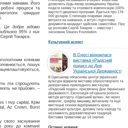
стипендію на навчання в Берклі. Ініціатива
очими змінами. Його
дозволить будь-якому громадянину України
 робочі процеси та
подати заявку та отримати компенсацію 100%
вартості дворічної програми. Йдеться про 178
оматологи швидше
000 доларів. Стипендія покриває лише
.
витрати на навчання, а вступ і підготовку
документів кандидат здійснює самостійно. Про
і. Це добре відомо
це розповів Сергій Токарєв — інвестор і
риблизно 95% з них
засновник Tokarev Foundation.
 Сергій Токарєв.
Культурний аспект
В Одесі відкрилася
тологічним клінікам
виставка «Радісний
поповнюється, пошук
подих» до Дня
 працевлаштовуються,
Української Державності
В Одеському обласному центрі української
культури відкрили виставку образотворчого та
зують та спрощують
декоративно-прикладного мистецтва
яють на прийом»,
–
«Радісний подих», присвячену Дню Української
Державності. Експозиція об’єднала роботи
митців артгурту «Одеський вулик», які через
живопис, графіку, вишивку, витинанку та інші
 і nvp capital. Крім
мистецькі техніки відображають красу
al, Az Crown, Burst
української культури, духовну силу народу та
незламність державотворчих традицій.
Виставка триватиме до 14 серпня.
у свого заснування
 року до компанії
Останні новини: