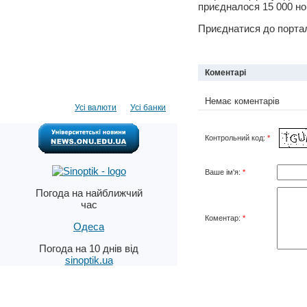
приєдналося 15 000 но
Приєднатися до порталу
Коментарі
Немає коментарів
Усі валюти
Усі банки
Контрольний код:
*
Ваше ім'я:
*
Погода на найближчий
час
Коментар:
*
Одеса
Погода на 10 днів від
sinoptik.ua