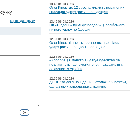
13:48 09.08.2026
Олег Кіпер: до 12 зросла кількість поранених
сунку.
внаслідок удару росіян по Одещині
версія для друку
13:45 09.08.2026
ПК «Південь» публікує подробиці російського
нічного удару по Одещині
12:39 09.08.2026
Олег Кіпер: кількість поранених внаслідок
удару росіян по Одесі зросла до 9
12:34 09.08.2026
«Корпорація монстрів» дякує одеситам за
незламність і допомогу, попри надважку ніч,
Захисникам України
12:26 09.08.2026
ДСНС: за добу на Одещині сталось 92 пожежі,
одна з яких завершилась трагічно