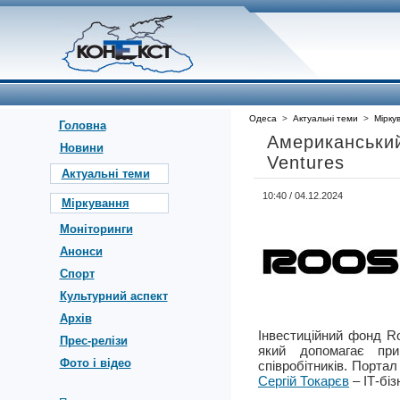
Одеса
>
Актуальні теми
>
Мірку
Головна
Американський
Новини
Ventures
Актуальні теми
10:40 / 04.12.2024
Міркування
Моніторинги
Анонси
Спорт
Культурний аспект
Архів
Інвестиційний фонд Ro
Прес-релізи
який допомагає прив
Фото і відео
співробітників. Портал
Сергій Токарєв
– ІТ-біз