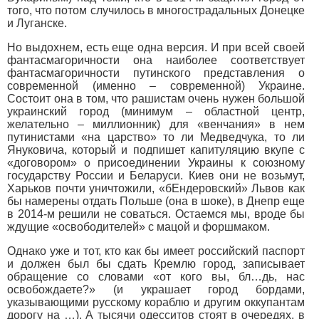
того, что потом случилось в многострадальных Донецке
и Луганске.
Но выдохнем, есть еще одна версия. И при всей своей
фантасмагоричности она наиболее соответствует
фантасмагоричности путинского представления о
современной (именно – современной) Украине.
Состоит она в том, что рашистам очень нужен большой
украинский город (минимум – областной центр,
желательно – миллионник) для «венчания» в нем
путинистами «на царство» то ли Медведчука, то ли
Януковича, который и подпишет капитуляцию вкупе с
«договором» о присоединении Украины к союзному
государству России и Беларуси. Киев они не возьмут,
Харьков почти уничтожили, «бЕндеровский» Львов как
бы намерены отдать Польше (она в шоке), в Днепр еще
в 2014-м решили не соваться. Остаемся мы, вроде бы
ждущие «освободителей» с мацой и форшмаком.
Однако уже и тот, кто как бы имеет российский паспорт
и должен был бы сдать Кремлю город, записывает
обращение со словами «от кого вы, бл…дь, нас
освобождаете?» (и украшает город бордами,
указывающими русскому кораблю и другим оккупантам
дорогу на …). А тысячи одесситов стоят в очередях, в