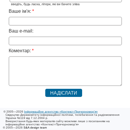
введіть, будь ласка, літери, які ви бачите зліва
Ваше ім'я:
*
Ваш e-mail:
Коментар:
*
© 2005—2026
Інформаційне агентство «Контекст-Причорномор'я»
Свідоцтво Держкомітету інформаційної політики, телебачення та радіомовлення
України №119 від 7.12.2004 р.
Використання будь-яких матеріалів сайту можливе лише з посиланням на
інформаційне агентство «Контекст-Причорномор'я»
© 2005—2026
S&A design team
/ 0.008