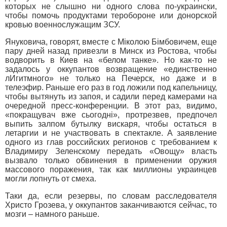
которых не слышно ни одного слова по-украински,
чтобы помочь продуктами теробороне или донорской
кровью военнослужащим ЗСУ.
Януковича, говорят, вместе с Міколою Бімбовичем, еще
пару дней назад привезли в Минск из Ростова, чтобы
водворить в Киев на «белом танке». Но как-то не
задалось у оккупантов возвращение «единственно
лИгитмного» не только на Печерск, но даже и в
телеэфир. Раньше его раз в год ложили под капельницу,
чтобы вытянуть из запоя, и садили перед камерами на
очередной пресс-конференции. В этот раз, видимо,
«покращувач вже сьогодні», протрезвев, предпочел
выпить залпом бутылку вискаря, чтобы остаться в
летаргии и не участвовать в спектакле. А заявление
одного из глав российских регионов с требованием к
Владимиру Зеленскому передать «Овощу» власть
вызвало только обвинения в применении оружия
массового поражения, так как миллионы украинцев
могли лопнуть от смеха.
Таки да, если резервы, по словам расследователя
Христо Грозева, у оккупантов заканчиваются сейчас, то
мозги – намного раньше.