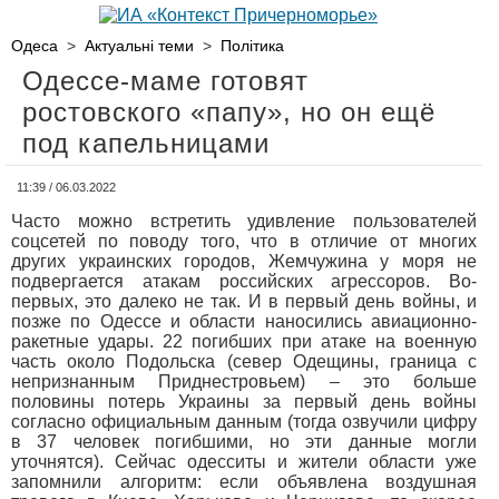
Одеса
>
Актуальні теми
>
Політика
Одессе-маме готовят
ростовского «папу», но он ещё
под капельницами
11:39 / 06.03.2022
Часто можно встретить удивление пользователей
соцсетей по поводу того, что в отличие от многих
других украинских городов, Жемчужина у моря не
подвергается атакам российских агрессоров. Во-
первых, это далеко не так. И в первый день войны, и
позже по Одессе и области наносились авиационно-
ракетные удары. 22 погибших при атаке на военную
часть около Подольска (север Одещины, граница с
непризнанным Приднестровьем) – это больше
половины потерь Украины за первый день войны
согласно официальным данным (тогда озвучили цифру
в 37 человек погибшими, но эти данные могли
уточнятся). Сейчас одесситы и жители области уже
запомнили алгоритм: если объявлена воздушная