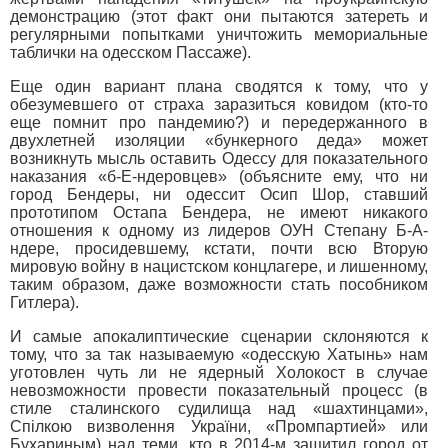
демонстрацию (этот факт они пытаются затереть и
регулярными попытками уничтожить мемориальные
таблички на одесском Пассаже).
Еще один вариант плана сводятся к тому, что у
обезумевшего от страха заразиться ковидом (кто-то
еще помнит про пандемию?) и передержанного в
двухлетней изоляции «бункерного деда» может
возникнуть мысль оставить Одессу для показательного
наказания «б-Е-ндеровцев» (объясните ему, что ни
город Бендеры, ни одессит Осип Шор, ставший
прототипом Остапа Бендера, не имеют никакого
отношения к одному из лидеров ОУН Степану Б-А-
ндере, просидевшему, кстати, почти всю Вторую
мировую войну в нацистском концлагере, и лишенному,
таким образом, даже возможности стать пособником
Гитлера).
И самые апокалиптические сценарии склоняются к
тому, что за так называемую «одесскую Хатынь» нам
уготовлен чуть ли не ядерный Холокост в случае
невозможности провести показательный процесс (в
стиле сталинского судилища над «шахтинцами»,
Спілкою визволення України, «Промпартией» или
Бухариным) над теми, кто в 2014-м защитил город от