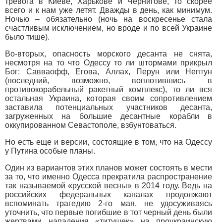
тревога в Киеве, Харькове и Чернигове, то скорее
всего и к нам уже летят. Дважды в день, как минимум.
Ночью – обязательно (ночь на воскресенье стала
счастливым исключением, но вроде и по всей Украине
было тише).
Во-вторых, опасность морского десанта не снята,
несмотря на то что Одессу то ли штормами прикрыл
Бог: Савваофф, Егова, Аллах, Перун или Нептун
(последний, возможно, воплотившись в
противокорабельный ракетный комплекс), то ли вся
остальная Украина, которая своим сопротивлением
заставила потенциальных участников десанта,
загруженных на большие десантные корабли в
оккупированном Севастополе, взбунтоваться.
Но есть еще и версии, состоящие в том, что на Одессу
у Путина особые планы.
Один из вариантов этих планов может состоять в мести
за то, что именно Одесса прекратила распространение
так называемой «русской весны» в 2014 году. Ведь на
российских федеральных каналах продолжают
вспоминать трагедию 2-го мая, не удосуживаясь
уточнить, что первые погибшие в тот черный день были
жертвами нападения «титушек» на проукраинскую