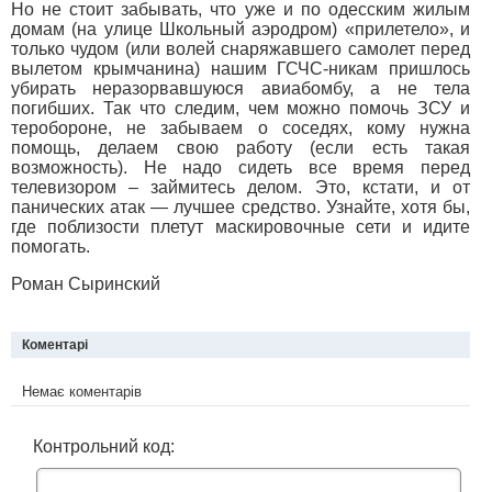
Но не стоит забывать, что уже и по одесским жилым
домам (на улице Школьный аэродром) «прилетело», и
только чудом (или волей снаряжавшего самолет перед
вылетом крымчанина) нашим ГСЧС-никам пришлось
убирать неразорвавшуюся авиабомбу, а не тела
погибших. Так что следим, чем можно помочь ЗСУ и
теробороне, не забываем о соседях, кому нужна
помощь, делаем свою работу (если есть такая
возможность). Не надо сидеть все время перед
телевизором – займитесь делом. Это, кстати, и от
панических атак — лучшее средство. Узнайте, хотя бы,
где поблизости плетут маскировочные сети и идите
помогать.
Роман Сыринский
Коментарі
Немає коментарів
Контрольний код: