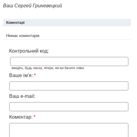
Ваш Сергей Гриневецкий
Коментарі
Немає коментарів
Контрольний код:
введіть, будь ласка, літери, які ви бачите зліва
Ваше ім'я:
*
Ваш e-mail:
Коментар:
*