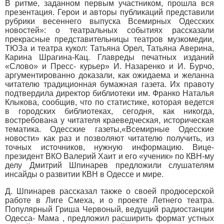
В ритме, заданном первым участником, прошла вся
презентация. Герои и авторы публикаций представили
рубрики весеннего выпуска Всемирных Одесских
новостей»: о театральных событиях рассказали
прекрасные представительницы театров музкомедии,
ТЮЗа и театра кукол: Татьяна Орел, Татьяна Аверина,
Карина Шрагина-Кац. Главреды печатных изданий
«Слово» и Пресс- курьер» И. Назаренко и И. Бурчо,
аргументированно доказали, как ожидаема и желанна
читателю традиционная бумажная газета. Их правоту
подтвердила директор библиотеки им. Франко Наталья
Клыкова, сообщив, что по статистике, которая ведется
в городских библиотеках, сегодня, как никогда,
востребована у читателя краеведческая, историческая
тематика. Одесские газеты,«Всемирные Одесские
новости» как раз и позволяют читателю получить, из
точных источников, нужную информацию. Вице-
президент ВКО Валерий Хаит и его «ученик» по КВН-му
делу Дмитрий Шпинарев предложили слушателям
инсайды о развитии КВН в Одессе и мире.
Д. Шпинарев рассказал также о своей продюсерской
работе в Лиге Смеха, и о проекте Летнего театра.
Популярный Гриша Червоный, ведущий радиостанции
Одесса- Мама , предложил расширить формат устных