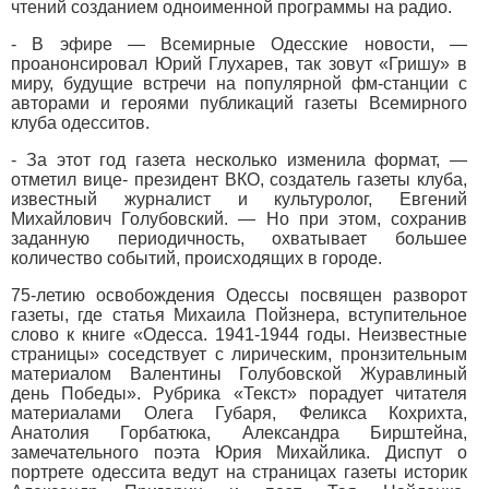
чтений созданием одноименной программы на радио.
- В эфире — Всемирные Одесские новости, —
проанонсировал Юрий Глухарев, так зовут «Гришу» в
миру, будущие встречи на популярной фм-станции с
авторами и героями публикаций газеты Всемирного
клуба одесситов.
- За этот год газета несколько изменила формат, —
отметил вице- президент ВКО, создатель газеты клуба,
известный журналист и культуролог, Евгений
Михайлович Голубовский. — Но при этом, сохранив
заданную периодичность, охватывает большее
количество событий, происходящих в городе.
75-летию освобождения Одессы посвящен разворот
газеты, где статья Михаила Пойзнера, вступительное
слово к книге «Одесса. 1941-1944 годы. Неизвестные
страницы» соседствует с лирическим, пронзительным
материалом Валентины Голубовской Журавлиный
день Победы». Рубрика «Текст» порадует читателя
материалами Олега Губаря, Феликса Кохрихта,
Анатолия Горбатюка, Александра Бирштейна,
замечательного поэта Юрия Михайлика. Диспут о
портрете одессита ведут на страницах газеты историк