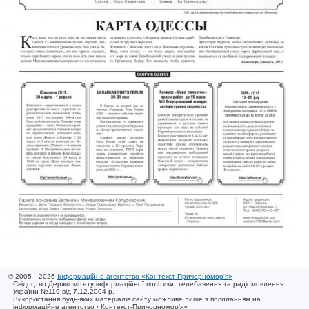
© 2005—2026
Інформаційне агентство «Контекст-Причорномор'я»
Свідоцтво Держкомітету інформаційної політики, телебачення та радіомовлення
України №119 від 7.12.2004 р.
Використання будь-яких матеріалів сайту можливе лише з посиланням на
інформаційне агентство «Контекст-Причорномор'я»