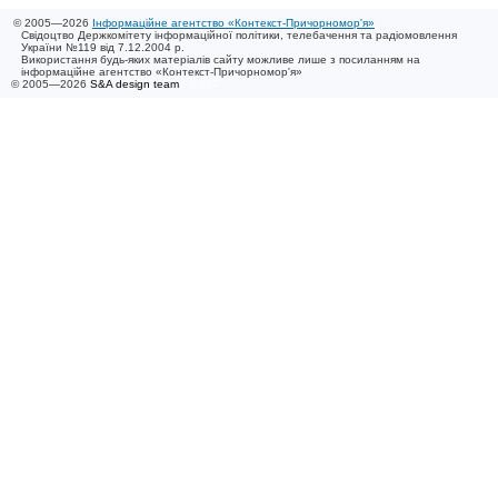
© 2005—2026
Інформаційне агентство «Контекст-Причорномор'я»
Свідоцтво Держкомітету інформаційної політики, телебачення та радіомовлення
України №119 від 7.12.2004 р.
Використання будь-яких матеріалів сайту можливе лише з посиланням на
інформаційне агентство «Контекст-Причорномор'я»
© 2005—2026
S&A design team
/ 0.007