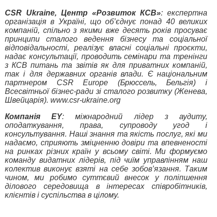
CSR Ukraine, Центр «Розвиток КСВ»
: експертна
організація в Україні, що об’єднує понад 40 великих
компаній, спільно з якими вже десять років просуває
принципи сталого ведення бізнесу та соціальної
відповідальності, реалізує власні соціальні проєкти,
надає консультації, проводить семінари та тренінги
з КСВ питань та звітів як для приватних компаній,
так і для державних органів влади. Є національним
партнером CSR Europe (Брюссель, Бельгія) і
Всесвітньої бізнес-ради зі сталого розвитку (Женева,
Швейцарія). www.csr-ukraine.org
Компанія EY
: міжнародний лідер з аудиту,
оподаткування, права, супроводу угод і
консультування. Наші знання та якість послуг, які ми
надаємо, сприяють зміцненню довіри та впевненості
на ринках різних країн у всьому світі. Ми формуємо
команду видатних лідерів, під чиїм управлінням наш
колектив виконує взяті на себе зобов’язання. Таким
чином, ми робимо суттєвий внесок у поліпшення
ділового середовища в інтересах співробітників,
клієнтів і суспільства в цілому.