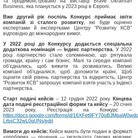
та продемонстровано на виставці Brave Ukrainian
Business, яка планується у 2023 році в Європі.
Вже другий рік поспіль Конкурс приймає звіти
компаній зі сталого розвитку
, які буде оцінено
експертами й експертками Центру “Розвитку КСВ”
відповідно до міжнародних вимог.
У 2022 році до Конкурсу додається спеціальна
додаткова номінація — Індекс партнерства.
У 2022
році партнерство стало соломинкою, що рятувала
громади, країну і сам бізнес. Малі та середні компанії
об’єднались, щоб вижити та розвиватись. Великі
компанії об'єдналися, щоб допомогти країні. Щоб
оцінити свій рівень партнерства та відкритість, Центр
“Розвиток КСВ” запрошує компанії взяти участь у Індексі
партнерства.
Старт подачі кейсів
– 12 грудня 2022 року.
Кінцева
дата подачі реєстраційної форми та кейсу
– 20 січня
2023 року. Реєстрація на Конкурс –
https://docs.google.com/forms/d/16XFet9FY70oBJMpaW0w
LrbsC32wL0qUNs/edit
Вимоги до кейсів:
Кейси мають бути подані в форматі
«проблема — рішення — результат» (двома мовами: