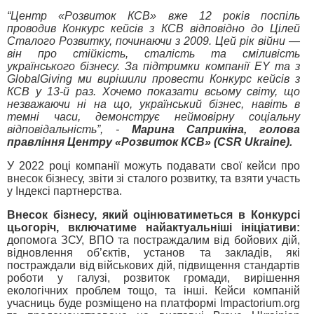
“Центр «Розвиток КСВ» вже 12 років поспіль
проводив Конкурс кейсів з КСВ відповідно до Цілей
Сталого Розвитку, починаючи з 2009. Цей рік війни —
він про стійкість, сталість та сміливість
українського бізнесу. За підтримки компанії EY та з
GlobalGiving ми вирішили провести Конкурс кейсів з
КСВ у 13-й раз. Хочемо показати всьому світу, що
незважаючи ні на що, український бізнес, навіть в
темні часи, демонструє неймовірну соціальну
відповідальність”, -
Марина Саприкіна, голова
правління Центру «Розвиток КСВ» (CSR Ukraine).
У 2022 році компанії можуть подавати свої кейси про
внесок бізнесу, звіти зі сталого розвитку, та взяти участь
у Індексі партнерства.
Внесок бізнесу, який оцінюватиметься в Конкурсі
цьогоріч, включатиме найактуальніші ініціативи:
допомога ЗСУ, ВПО та постраждалим від бойових дій,
відновлення об’єктів, установ та закладів, які
постраждали від військових дій, підвищення стандартів
роботи у галузі, розвиток громади, вирішення
екологічних проблем тощо, та інші. Кейси компаній
учасниць буде розміщено на платформі Impactorium.org