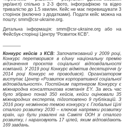
укр/англ) спільно з 2-3 фото, інфографікою та відео
тривалістю до 1.5 хвилин. Кейс не має перевищувати 3
сторінок (включно з додатками). Подати кейс можна на
пошту: smm@csr-ukraine.org.
Детальна інформація: smm@csr-ukraine.org або на
Фейсбук-сторінці Центру “Розвиток КСВ”.
_______
Конкурс кейсів з КСВ
: Започаткований у 2009 році,
Конкурс перетворився в єдину національну премію
відзначення проєктів соціальної відповідальності
компаній. У 2019 році Конкурс відмітив десятиріччя (у
2014 році Конкурс не проводився). Організатором
виступає Центр «Розвиток корпоративної соціальної
відповідальності». Постійним партнером Конкурсу є
міжнародна консалтингова компанія EY. За весь час
було зібрано понад 350 кейсів, кейси оцінювали 35
міжнародних експертів, підготовлено 9 публікацій. З
2016 року незмінною темою конкурсу є Глобальні Цілі
сталого розвитку 2030 – ключові напрямки розвитку
країн, що були ухвалені на Саміті ООН зі сталого
розвитку, і нараховують 17 цілей, яким відповідають
169 завдань.