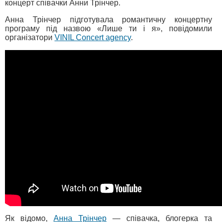
концерт співачки Анни Трінчер.
Анна Трінчер підготувала романтичну концертну
програму під назвою «Лише ти і я», повідомили
організатори
VINIL Concert agency
.
Як відомо,
Анна Трінчер
— співачка, блогерка та