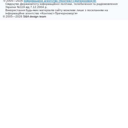
© 2005—2026
Інформаційне агентство «Контекст-Причорномор'я»
Свідоцтво Держкомітету інформаційної політики, телебачення та радіомовлення
України №119 від 7.12.2004 р.
Використання будь-яких матеріалів сайту можливе лише з посиланням на
інформаційне агентство «Контекст-Причорномор'я»
© 2005—2026
S&A design team
/ 0.008