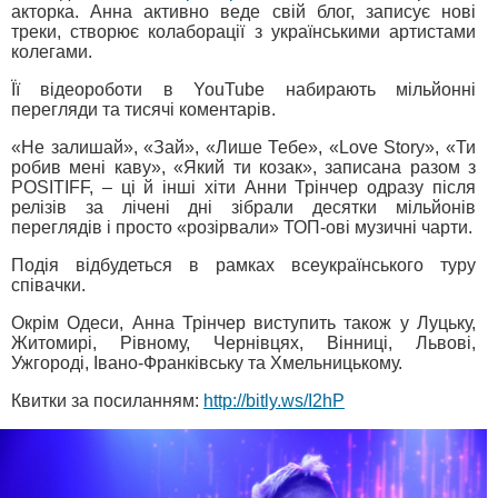
акторка. Анна активно веде свій блог, записує нові
треки, створює колаборації з українськими артистами
колегами.
Її відеороботи в YouTube набирають мільйонні
перегляди та тисячі коментарів.
«Не залишай», «Зай», «Лише Тебе», «Love Story», «Ти
робив мені каву», «Який ти козак», записана разом з
POSITIFF, – ці й інші хіти Анни Трінчер одразу після
релізів за лічені дні зібрали десятки мільйонів
переглядів і просто «розірвали» ТОП-ові музичні чарти.
Подія відбудеться в рамках всеукраїнського туру
співачки.
Окрім Одеси, Анна Трінчер виступить також у Луцьку,
Житомирі, Рівному, Чернівцях, Вінниці, Львові,
Ужгороді, Івано-Франківську та Хмельницькому.
Квитки за посиланням:
http://bitly.ws/I2hP