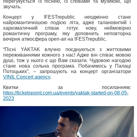
перегукується із піснею, із словами та музикою, що
звучать.
Концерт у !FESTrepublic неодмінно стане
найромантичнішою подією літа, адже талановитий і
харизматичний співак готує нову, неймовірно
романтичну програму, яку доповнить неповторна
вечірня атмосфера open-air на !FESTrepublic.
“Пісні YAKTAK влучно поєднуються з життєвими
переживаннями кожного з нас! Адже він співає мовою
душі, тож у нього є що Вам сказати. Чудовою нагодою
стане нова сольна програма. Побачимось у Палаці
Потоцьких”, – запрошують на концерт організатори
VINIL Concert agency
.
Квитки за посиланням:
https://ticketspoint.com.ua/events/yaktak-started-on-08-05-
2023