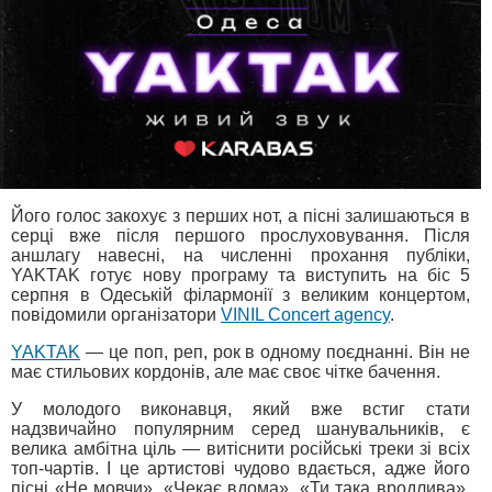
Його голос закохує з перших нот, а пісні залишаються в
серці вже після першого прослуховування. Після
аншлагу навесні, на численні прохання публіки,
YAKTAK готує нову програму та виступить на біс 5
серпня в Одеській філармонії з великим концертом,
повідомили організатори
VINIL Concert agency
.
YAKTAK
— це поп, реп, рок в одному поєднанні. Він не
має стильових кордонів, але має своє чітке бачення.
У молодого виконавця, який вже встиг стати
надзвичайно популярним серед шанувальників, є
велика амбітна ціль — витіснити російські треки зі всіх
топ-чартів. І це артистові чудово вдається, адже його
пісні «Не мовчи», «Чекає вдома», «Ти така вродлива»,