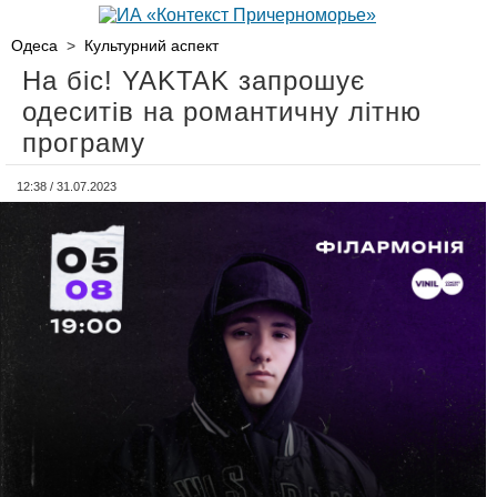
Одеса
>
Культурний аспект
На біс! YAKTAK запрошує
одеситів на романтичну літню
програму
12:38 / 31.07.2023