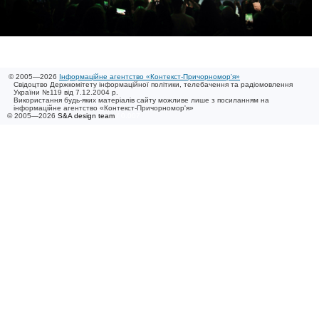
© 2005—2026
Інформаційне агентство «Контекст-Причорномор'я»
Свідоцтво Держкомітету інформаційної політики, телебачення та радіомовлення
України №119 від 7.12.2004 р.
Використання будь-яких матеріалів сайту можливе лише з посиланням на
інформаційне агентство «Контекст-Причорномор'я»
© 2005—2026
S&A design team
/ 0.007