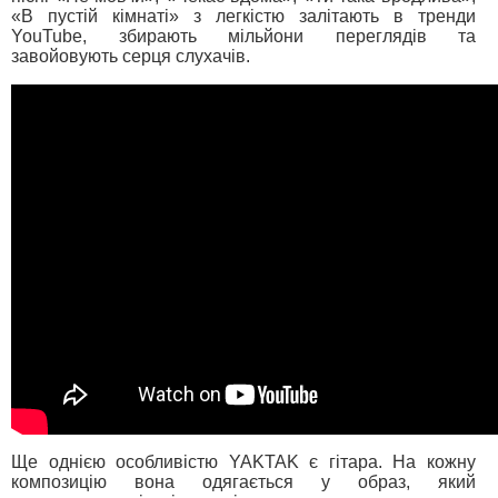
«В пустій кімнаті» з легкістю залітають в тренди
YouTube, збирають мільйони переглядів та
завойовують серця слухачів.
Ще однією особливістю YAKTAK є гітара. На кожну
композицію вона одягається у образ, який