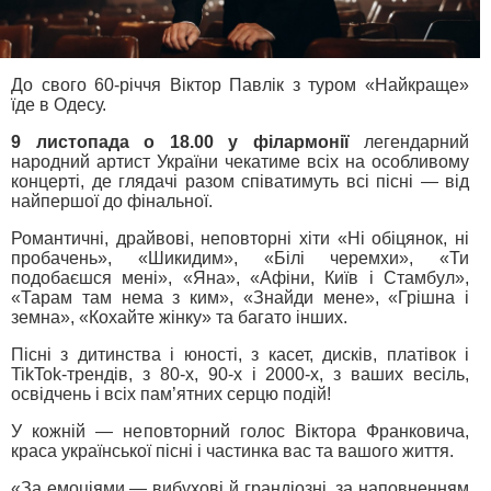
До свого 60-річчя Віктор Павлік з туром «Найкраще»
їде в Одесу.
9 листопада о 18.00 у філармонії
легендарний
народний артист України чекатиме всіх на особливому
концерті, де глядачі разом співатимуть всі пісні — від
найпершої до фінальної.
Романтичні, драйвові, неповторні хіти «Ні обіцянок, ні
пробачень», «Шикидим», «Білі черемхи», «Ти
подобаєшся мені», «Яна», «Афіни, Київ і Стамбул»,
«Тарам там нема з ким», «Знайди мене», «Грішна і
земна», «Кохайте жінку» та багато інших.
Пісні з дитинства і юності, з касет, дисків, платівок і
TikTok-трендів, з 80-х, 90-х і 2000-х, з ваших весіль,
освідчень і всіх пам’ятних серцю подій!
У кожній — неповторний голос Віктора Франковича,
краса української пісні і частинка вас та вашого життя.
«За емоціями — вибухові й грандіозні, за наповненням