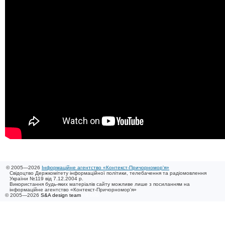
© 2005—2026
Інформаційне агентство «Контекст-Причорномор'я»
Свідоцтво Держкомітету інформаційної політики, телебачення та радіомовлення
України №119 від 7.12.2004 р.
Використання будь-яких матеріалів сайту можливе лише з посиланням на
інформаційне агентство «Контекст-Причорномор'я»
© 2005—2026
S&A design team
/ 0.006