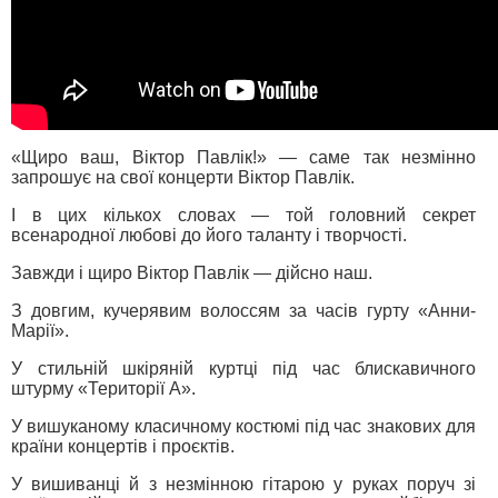
«Щиро ваш, Віктор Павлік!» — саме так незмінно
запрошує на свої концерти Віктор Павлік.
І в цих кількох словах — той головний секрет
всенародної любові до його таланту і творчості.
Завжди і щиро Віктор Павлік — дійсно наш.
З довгим, кучерявим волоссям за часів гурту «Анни-
Марії».
У стильній шкіряній куртці під час блискавичного
штурму «Території А».
У вишуканому класичному костюмі під час знакових для
країни концертів і проєктів.
У вишиванці й з незмінною гітарою у руках поруч зі