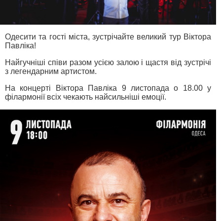
Одесити та гості міста, зустрічайте великий тур Віктора
Павліка!
Найгучніші співи разом усією залою і щастя від зустрічі
з легендарним артистом.
На концерті Віктора Павліка 9 листопада о 18.00 у
філармонії всіх чекають найсильніші емоції.