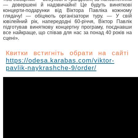
— довершені й надзвичайні! Це будуть виняткові
концерти-подарунки від Віктора Павліка кожному
глядачу! — обіцяють організатори туру. — У свій
ювілейний рік, напередодні 60-річчя, Віктор Павлік
підготував виняткову концертну програму, поєднавши
все найкраще, що співав для нас за понад 40 років на
сцені».
Квитки встигніть обрати на сайті
https://odesa.karabas.com/viktor-
pavlik-naykrashche-9/order/