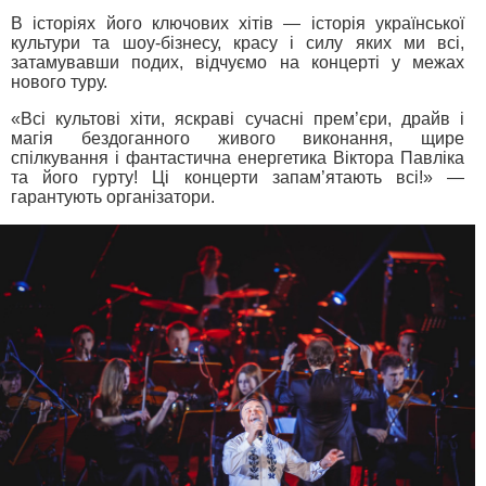
В історіях його ключових хітів — історія української
культури та шоу-бізнесу, красу і силу яких ми всі,
затамувавши подих, відчуємо на концерті у межах
нового туру.
«Всі культові хіти, яскраві сучасні прем’єри, драйв і
магія бездоганного живого виконання, щире
спілкування і фантастична енергетика Віктора Павліка
та його гурту! Ці концерти запам’ятають всі!» —
гарантують організатори.