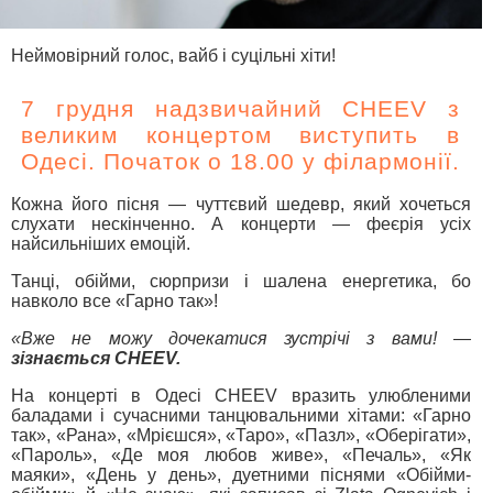
Неймовірний голос, вайб і суцільні хіти!
7 грудня надзвичайний CHEEV з
великим концертом виступить в
Одесі. Початок о 18.00 у філармонії.
Кожна його пісня — чуттєвий шедевр, який хочеться
слухати нескінченно. А концерти — феєрія усіх
найсильніших емоцій.
Танці, обійми, сюрпризи і шалена енергетика, бо
навколо все «Гарно так»!
«Вже не можу дочекатися зустрічі з вами! —
зізнається CHEEV.
На концерті в Одесі CHEEV вразить улюбленими
баладами і сучасними танцювальними хітами: «Гарно
так», «Рана», «Мрієшся», «Таро», «Пазл», «Оберігати»,
«Пароль», «Де моя любов живе», «Печаль», «Як
маяки», «День у день», дуетними піснями «Обійми-