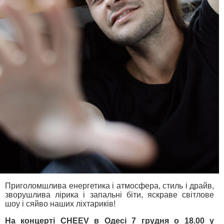
Приголомшлива енергетика і атмосфера, стиль і драйв,
зворушлива лірика і запальні біти, яскраве світлове
шоу і сяйво наших ліхтариків!
На концерті CHEEV в Одесі 7 грудня о 18.00 у