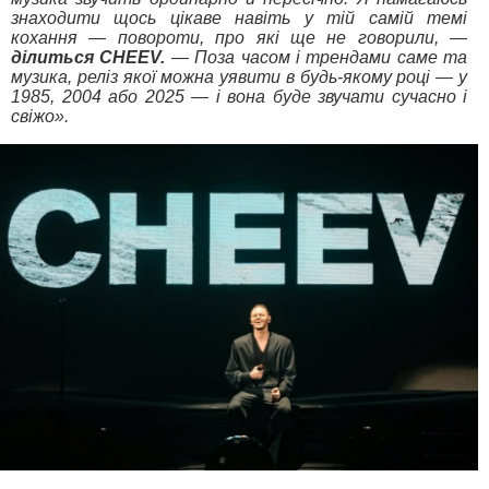
знаходити щось цікаве навіть у тій самій темі
кохання — повороти, про які ще не говорили, —
ділиться CHEEV.
— Поза часом і трендами саме та
музика, реліз якої можна уявити в будь-якому році — у
1985, 2004 або 2025 — і вона буде звучати сучасно і
свіжо».