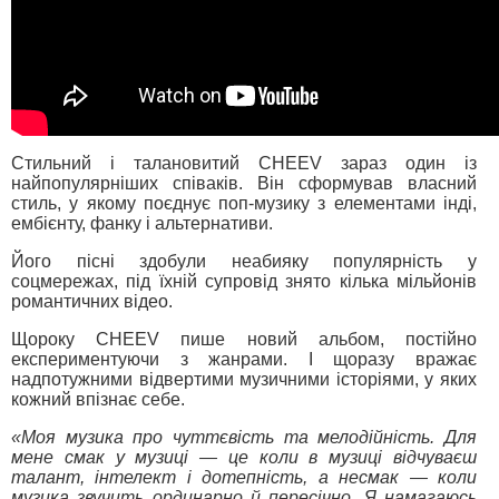
Стильний і талановитий CHEEV зараз один із
найпопулярніших співаків. Він сформував власний
стиль, у якому поєднує поп-музику з елементами інді,
ембієнту, фанку і альтернативи.
Його пісні здобули неабияку популярність у
соцмережах, під їхній супровід знято кілька мільйонів
романтичних відео.
Щороку CHEEV пише новий альбом, постійно
експериментуючи з жанрами. І щоразу вражає
надпотужними відвертими музичними історіями, у яких
кожний впізнає себе.
«Моя музика про чуттєвість та мелодійність. Для
мене смак у музиці — це коли в музиці відчуваєш
талант, інтелект і дотепність, а несмак — коли
музика звучить ординарно й пересічно. Я намагаюсь