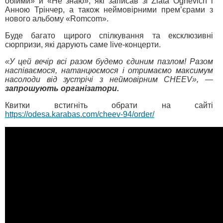
обійми» й «Не знаю», які записав зі Zlata Ognevich і
Анною Трінчер, а також неймовірними прем’єрами з
нового альбому «Romcom».
Буде багато щирого спілкування та ексклюзивні
сюрпризи, які дарують саме live-концерти.
«У цей вечір всі разом будемо єдиним пазлом! Разом
наспіваємося, натанцюємося і отримаємо максимум
насолоди від зустрічі з неймовірним CHEEV», —
запрошують організатори.
Квитки встигніть обрати на сайті
https://odesa.karabas.com/cheev-94/order/