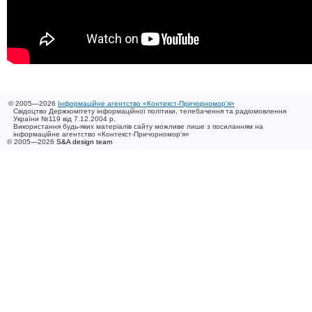
© 2005—2026
Інформаційне агентство «Контекст-Причорномор'я»
Свідоцтво Держкомітету інформаційної політики, телебачення та радіомовлення
України №119 від 7.12.2004 р.
Використання будь-яких матеріалів сайту можливе лише з посиланням на
інформаційне агентство «Контекст-Причорномор'я»
© 2005—2026
S&A design team
/ 0.007