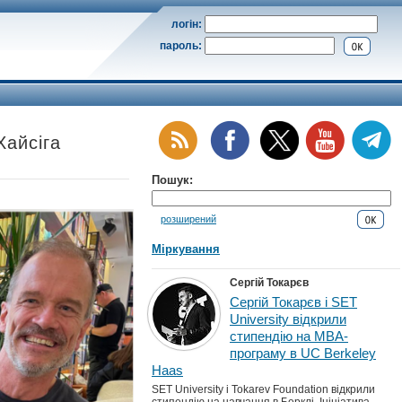
логін:
пароль:
Хайсіга
Пошук:
розширений
Міркування
Сергій Токарєв
Сергій Токарєв і SET
University відкрили
стипендію на MBA-
програму в UC Berkeley
Haas
SET University і Tokarev Foundation відкрили