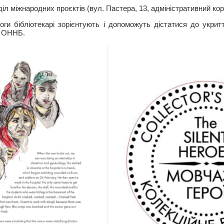
іл міжнародних проєктів (вул. Пастера, 13, адміністративний ко
воги бібліотекарі зорієнтують і допоможуть дістатися до укрит
у ОННБ.