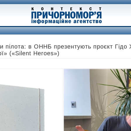
ни пілота: в ОННБ презентують проєкт Гідо 
ї» («Silent Heroes»)