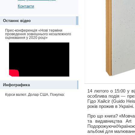
Контакти
Останнє відео
Прес-конференція «Нові терміни
проведення зовнішнього незалежного
оцінювання у 2020 році»
Инфографика
14 лютого о 15:00 у в
Курси валют. Долар США. Покупка:
особлива подія — презе
Гідо Хайсіг (Guido Hei
років прожив в Україні.
Про що книга? «Мовчазн
та видавництва Art 
ПодорожуючиУкраїною
альбомі для малювання 