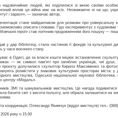
о надзвичайних людей, які поділилися зі мною своїми особис
чезний вплив ця війна має на всіх. Незважаючи ні на що, укр
 «тут і зараз»», — зазначає автор.
зентація стане майданчиком для розмови про універсальну м
щонеможливо описати словами. Гідо експериментує з художніми 
 «Мовчазні герої» став логічним продовженням його пошуку — пош
дав у дар бібліотеці, стала частиною її фондів та культурної 
ь у часи воєнного стану.
буває в Одесі, де за власні кошти ініціює встановлення скульпт
риках — як символ пам’яті про загиблих українців, чиї душі,
о проєкту долучилися скульптор Кирило Максименко та фото
планують розмістити у знакових культурних просторах міста: у
ідного мистецтва, Одеської національної наукової бібліотеки, 
о центру «Мігдаль».
иків ЗМІ та шанувальників мистецтва. Це нагода подивитися 
кла бачити світ з висоти польоту, але обрала залишитися на зе
роями.
а координація: Олександр Якимчук (відділ мистецтв) тел.: (068)
 2026 року о 15.00