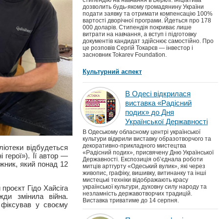
стипендію на навчання в Берклі. Ініціатива
дозволить будь-якому громадянину України
подати заявку та отримати компенсацію 100%
вартості дворічної програми. Йдеться про 178
000 доларів. Стипендія покриває лише
витрати на навчання, а вступ і підготовку
документів кандидат здійснює самостійно. Про
це розповів Сергій Токарєв — інвестор і
засновник Tokarev Foundation.
Культурний аспект
В Одесі відкрилася
виставка «Радісний
подих» до Дня
Української Державності
В Одеському обласному центрі української
культури відкрили виставку образотворчого та
декоративно-прикладного мистецтва
бліотеки відбудеться
«Радісний подих», присвячену Дню Української
 герої»). Її автор —
Державності. Експозиція об’єднала роботи
ожник, який понад 12
митців артгурту «Одеський вулик», які через
живопис, графіку, вишивку, витинанку та інші
мистецькі техніки відображають красу
української культури, духовну силу народу та
 проєкт Гідо Хайсіга
незламність державотворчих традицій.
ди змінила війна.
Виставка триватиме до 14 серпня.
 фіксував у своєму