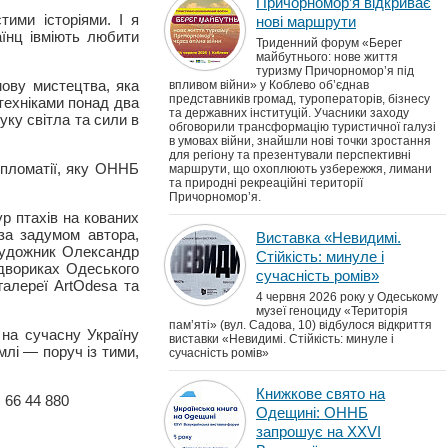
Причорномор’я відкриває
тими історіями. І я
нові маршрути
аїнц івміють любити
Триденний форум «Берег
майбутнього: нове життя
туризму Причорномор’я під
ову мистецтва, яка
впливом війни» у Коблево об’єднав
представників громад, туроператорів, бізнесу
техніками понад два
та державних інституцій. Учасники заходу
уку світла та сили в
обговорили трансформацію туристичної галузі
в умовах війни, знайшли нові точки зростання
для регіону та презентували перспективні
дипломатії, яку ОННБ
маршрути, що охоплюють узбережжя, лимани
та природні рекреаційні території
Причорномор’я.
ур птахів на кованих
 за задумом автора,
Виставка «Невидимі.
художник Олександр
Стійкість: минуле і
 двориках Одеського
сучасність ромів»
галереї ArtOdesa та
4 червня 2026 року у Одеському
музеї геноциду «Територія
пам’яті» (вул. Садова, 10) відбулося відкриття
на сучасну Україну
виставки «Невидимі. Стійкість: минуле і
млі — поруч із тими,
сучасність ромів»
Книжкове свято на
 66 44 880
Одещині: ОННБ
запрошує на XXVI