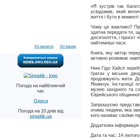
«Я зустрів так багат
усвідомив, який вели
життя і бути в моменті
Чому це важливо? Пре
здатна передати те, 
десятиліття, і проєкт
найтемніші часи.
Усі валюти
Усі банки
Книга, яку автор пере
активно розвиває навіт
Нині Гідо Хайсіг пере
ґратах у міських дво
продовжують жити. Д
Якимчук. Інсталяції 
Погода на найближчий
музею західного та сх
час
Єврейського общинног
Одеса
Запрошуємо представн
очима людини, яка зви
Погода на 10 днів від
кого називає своїми ге
sinoptik.ua
Додаткова інформація т
Дата та час: 14 лютого