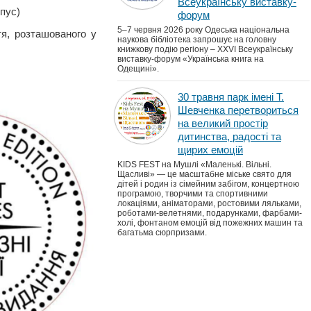
Всеукраїнську виставку-
рпус)
форум
5–7 червня 2026 року Одеська національна
тя, розташованого у
наукова бібліотека запрошує на головну
книжкову подію регіону – XXVI Всеукраїнську
виставку-форум «Українська книга на
Одещині».
30 травня парк імені Т.
Шевченка перетвориться
на великий простір
дитинства, радості та
щирих емоцій
KIDS FEST на Мушлі «Маленькі. Вільні.
Щасливі» — це масштабне міське свято для
дітей і родин із сімейним забігом, концертною
програмою, творчими та спортивними
локаціями, аніматорами, ростовими ляльками,
роботами-велетнями, подарунками, фарбами-
холі, фонтаном емоцій від пожежних машин та
багатьма сюрпризами.