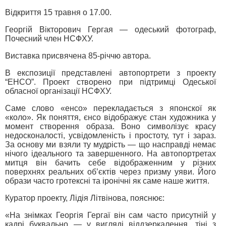
Відкриття 15 травня о 17.00.
Георгій Вікторович Гергая — одеський фотограф,
Почесний член НСФХУ.
Виставка присвячена 85-річчю автора.
В експозиції представлені автопортрети з проекту
“ЕНСО”. Проект створено при підтримці Одеської
обласної організації НСФХУ.
Саме слово «енсо» перекладається з японскої як
«коло». Як поняття, єнсо відображує стан художника у
момент створення образа. Воно символізує красу
недосконалості, усвідомленість і простоту, тут і зараз.
За основу ми взяли ту мудрість — що насправді немає
нічого ідеального та завершенного. На автопортретах
митця він бачить себе відображенним у різних
поверхнях реальних об’єктів через призму уяви. Його
образи часто гротексні та іронічні як саме наше життя.
Куратор проекту, Лідія Літвінова, пояснює:
«На знімках Георгія Гергаї він сам часто присутній у
кадрі буквально — у вигляді віддзеркалення, тіні з