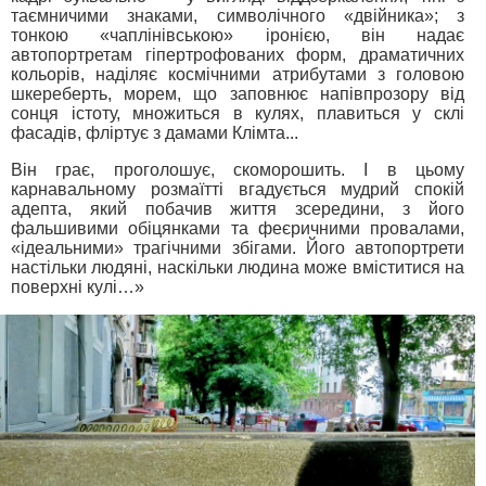
таємничими знаками, символічного «двійника»; з
тонкою «чаплінівською» іронією, він надає
автопортретам гіпертрофованих форм, драматичних
кольорів, наділяє космічними атрибутами з головою
шкереберть, морем, що заповнює напівпрозору від
сонця істоту, множиться в кулях, плавиться у склі
фасадів, фліртує з дамами Клімта...
Він грає, проголошує, скоморошить. І в цьому
карнавальному розмаїтті вгадується мудрий спокій
адепта, який побачив життя зсередини, з його
фальшивими обіцянками та феєричними провалами,
«ідеальними» трагічними збігами. Його автопортрети
настільки людяні, наскільки людина може вміститися на
поверхні кулі…»