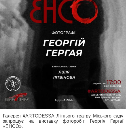
Галерея #ARTODESSA Літнього театру Міського саду
запрошує на виставку фоторобіт Георгія Гергаї
«ЕНСО».