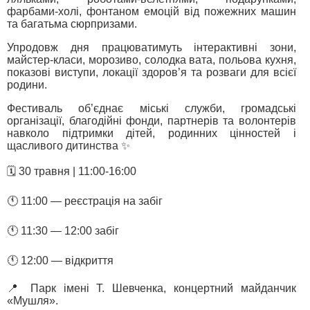
фарбами-холі, фонтаном емоцій від пожежних машин
та багатьма сюрпризами.
Упродовж дня працюватимуть інтерактивні зони,
майстер-класи, морозиво, солодка вата, польова кухня,
показові виступи, локації здоров’я та розваги для всієї
родини.
Фестиваль об’єднає міські служби, громадські
організації, благодійні фонди, партнерів та волонтерів
навколо підтримки дітей, родинних цінностей і
щасливого дитинства ✨
🗓️ 30 травня | 11:00-16:00
🕚 11:00 — реєстрація на забіг
🕚 11:30 — 12:00 забіг
🕚 12:00 — відкриття
📍 Парк імені Т. Шевченка, концертний майданчик
«Мушля».