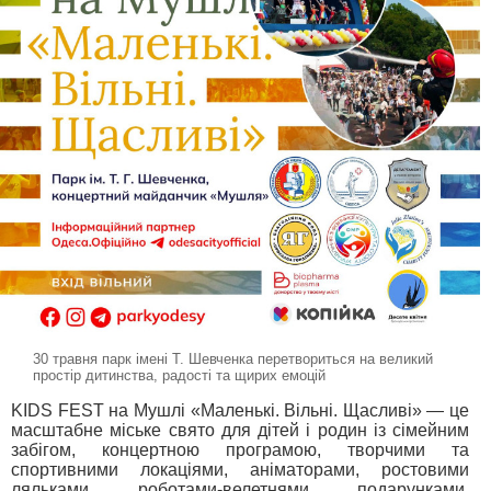
30 травня парк імені Т. Шевченка перетвориться на великий
простір дитинства, радості та щирих емоцій
KIDS FEST на Мушлі «Маленькі. Вільні. Щасливі» — це
масштабне міське свято для дітей і родин із сімейним
забігом, концертною програмою, творчими та
спортивними локаціями, аніматорами, ростовими
ляльками, роботами-велетнями, подарунками,