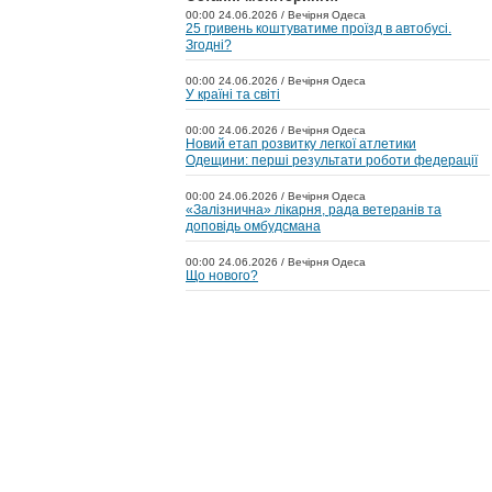
00:00 24.06.2026 / Вечірня Одеса
25 гривень коштуватиме проїзд в автобусі.
Згодні?
00:00 24.06.2026 / Вечірня Одеса
У країні та світі
00:00 24.06.2026 / Вечірня Одеса
Новий етап розвитку легкої атлетики
Одещини: перші результати роботи федерації
00:00 24.06.2026 / Вечірня Одеса
«Залізнична» лікарня, рада ветеранів та
доповідь омбудсмана
00:00 24.06.2026 / Вечірня Одеса
Що нового?