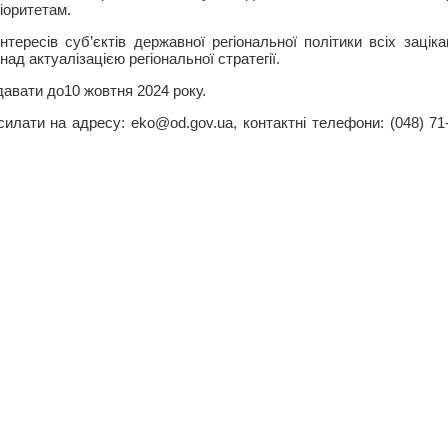
ріоритетам.
нтересів суб’єктів державної регіональної політики всіх заці
ад актуалізацією регіональної стратегії.
давати до10 жовтня 2024 року.
илати на адресу: eko@od.gov.ua, контактні телефони: (048) 71-