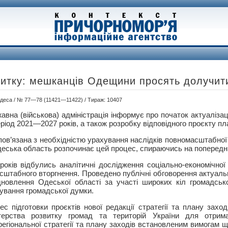
витку: мешканців Одещини просять долучит
 Одеса / № 77—78 (11421—11422) / Тираж: 10407
вна (військова) адміністрація інформує про початок актуалізаці
ріод 2021—2027 років, а також розробку відповідного проєкту пл
 пов’язана з необхідністю урахування наслідків повномасштабної 
деська область розпочинає цей процес, спираючись на попередн
ків відбулись аналітичні дослідження соціально-економічної с
сштабного вторгнення. Проведено публічні обговорення актуаль
дновлення Одеської області за участі широких кіл громадсько
тування громадської думки.
с підготовки проєктів нової редакції стратегії та плану захо
терства розвитку громад та територій України для отрим
регіональної стратегії та плану заходів встановленим вимогам щ