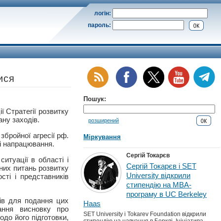
логін:
пароль:
ися
Пошук:
ї Стратегії розвитку
ану заходів.
розширений
збройної агресії рф.
Міркування
і напрацювання.
Сергій Токарєв
итуації в області і
Сергій Токарєв і SET
них питань розвитку
University відкрили
сті і представників
стипендію на MBA-
програму в UC Berkeley
дів для подання цих
Haas
ання висновку про
SET University і Tokarev Foundation відкрили
одо його підготовки,