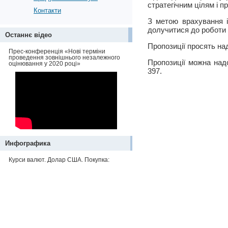
стратегічним цілям і п
Контакти
З метою врахування і
долучитися до роботи н
Останнє відео
Пропозиції просять на
Прес-конференція «Нові терміни
проведення зовнішнього незалежного
Пропозиції можна надс
оцінювання у 2020 році»
397.
Инфографика
Курси валют. Долар США. Покупка: