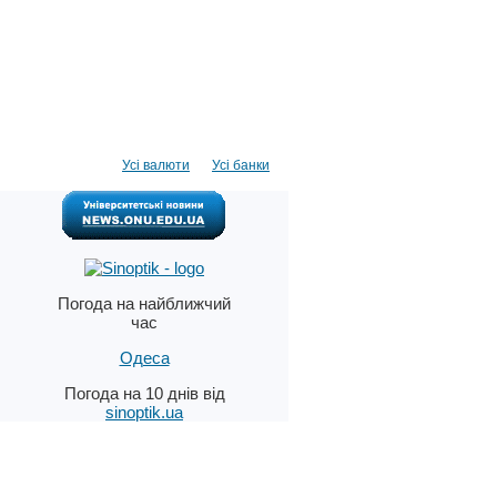
Усі валюти
Усі банки
Погода на найближчий
час
Одеса
Погода на 10 днів від
sinoptik.ua