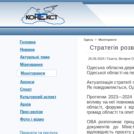
Одеса
>
Моніторинги
Головна
Стратегія роз
Новини
Актуальні теми
26.09.2024 / Газета: Вечірня
Міркування
Одеська обласна держа
Одеської області на пе
Моніторинги
Анонси
Актуалізація стратегії
Як повідомляється, О
Спорт
Протягом 2023—2024 ро
Культурний аспект
впливу на неї повнома
Архів
області, форуми з ві
Прес-релізи
громад області та опи
Фото і відео
ОВА розпочинає проце
документів до Мініс
відповідність проєкту 
Продукти та послуги