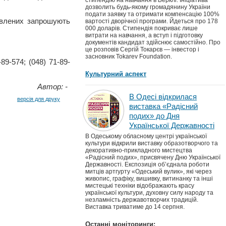
стипендію на навчання в Берклі. Ініціатива
дозволить будь-якому громадянину України
подати заявку та отримати компенсацію 100%
кавлених запрошують
вартості дворічної програми. Йдеться про 178
000 доларів. Стипендія покриває лише
витрати на навчання, а вступ і підготовку
документів кандидат здійснює самостійно. Про
це розповів Сергій Токарєв — інвестор і
засновник Tokarev Foundation.
89-574; (048) 71-89-
Культурний аспект
Автор: -
В Одесі відкрилася
версія для друку
виставка «Радісний
подих» до Дня
Української Державності
В Одеському обласному центрі української
культури відкрили виставку образотворчого та
декоративно-прикладного мистецтва
«Радісний подих», присвячену Дню Української
Державності. Експозиція об’єднала роботи
митців артгурту «Одеський вулик», які через
живопис, графіку, вишивку, витинанку та інші
мистецькі техніки відображають красу
української культури, духовну силу народу та
незламність державотворчих традицій.
Виставка триватиме до 14 серпня.
Останні моніторинги: