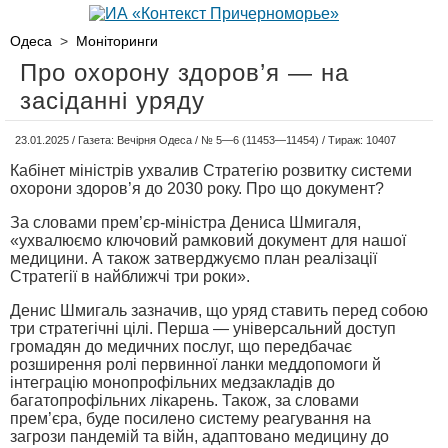
Одеса
>
Моніторинги
Про охорону здоров’я — на
засіданні уряду
23.01.2025 / Газета: Вечірня Одеса / № 5—6 (11453—11454) / Тираж: 10407
Кабінет міністрів ухвалив Стратегію розвитку системи
охорони здоров’я до 2030 року. Про що документ?
За словами прем’єр-міністра Дениса Шмигаля,
«ухвалюємо ключовий рамковий документ для нашої
медицини. А також затверджуємо план реалізації
Стратегії в найближчі три роки».
Денис Шмигаль зазначив, що уряд ставить перед собою
три стратегічні цілі. Перша — універсальний доступ
громадян до медичних послуг, що передбачає
розширення ролі первинної ланки меддопомоги й
інтеграцію монопрофільних медзакладів до
багатопрофільних лікарень. Також, за словами
прем’єра, буде посилено систему реагування на
загрози пандемій та війн, адаптовано медицину до