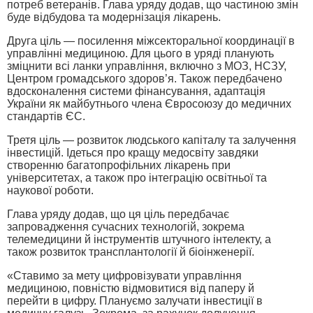
потреб ветеранів. Глава уряду додав, що частиною змін
буде відбудова та модернізація лікарень.
Друга ціль — посилення міжсекторальної координації в
управлінні медициною. Для цього в уряді планують
зміцнити всі ланки управління, включно з МОЗ, НСЗУ,
Центром громадського здоров’я. Також передбачено
вдосконалення системи фінансування, адаптація
України як майбутнього члена Євросоюзу до медичних
стандартів ЄС.
Третя ціль — розвиток людського капіталу та залучення
інвестицій. Ідеться про кращу медосвіту завдяки
створенню багатопрофільних лікарень при
університетах, а також про інтеграцію освітньої та
наукової роботи.
Глава уряду додав, що ця ціль передбачає
запровадження сучасних технологій, зокрема
телемедицини й інструментів штучного інтелекту, а
також розвиток трансплантології й біоінженерії.
«Ставимо за мету цифровізувати управління
медициною, повністю відмовитися від паперу й
перейти в цифру. Плануємо залучати інвестиції в