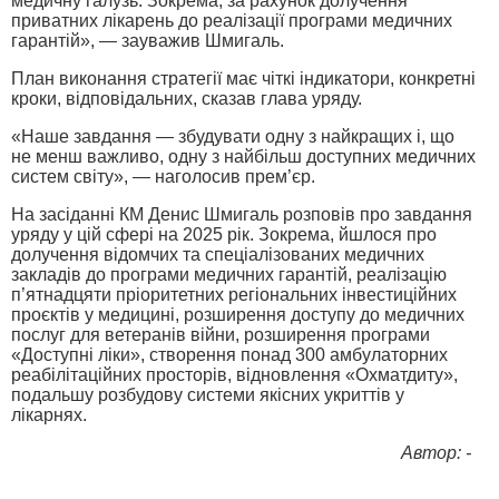
медичну галузь. Зокрема, за рахунок долучення
приватних лікарень до реалізації програми медичних
гарантій», — зауважив Шмигаль.
План виконання стратегії має чіткі індикатори, конкретні
кроки, відповідальних, сказав глава уряду.
«Наше завдання — збудувати одну з найкращих і, що
не менш важливо, одну з найбільш доступних медичних
систем світу», — наголосив прем’єр.
На засіданні КМ Денис Шмигаль розповів про завдання
уряду у цій сфері на 2025 рік. Зокрема, йшлося про
долучення відомчих та спеціалізованих медичних
закладів до програми медичних гарантій, реалізацію
п’ятнадцяти пріоритетних регіональних інвестиційних
проєктів у медицині, розширення доступу до медичних
послуг для ветеранів війни, розширення програми
«Доступні ліки», створення понад 300 амбулаторних
реабілітаційних просторів, відновлення «Охматдиту»,
подальшу розбудову системи якісних укриттів у
лікарнях.
Автор: -