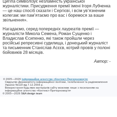
Цигіпа символізує незламність української
журналістики. Присудження премії імені Ігоря Лубченка
— це наш спосіб сказати і Сергієві, і всім ув’язненим
колегам: ми пам’ятаємо про вас і боремося за ваше
звільнення».
Нагадаємо, серед попередніх лауреатів премії —
журналісти Микола Семена, Роман Сущенко і
Владислав Єсипенко, які також пройшли через
російські репресивні судилища, і донецький журналіст
та письменник Станіслав Асєєв, котрий провів у полоні
бойовиків 28 місяців.
Автор: -
© 2005—2026
Інформаційне агентство «Контекст-Причорномор'я»
Свідоцтво Держкомітету інформаційної політики, телебачення та радіомовлення
України №119 від 7.12.2004 р.
Використання будь-яких матеріалів сайту можливе лише з посиланням на
інформаційне агентство «Контекст-Причорномор'я»
© 2005—2026
S&A design team
/ 0.007