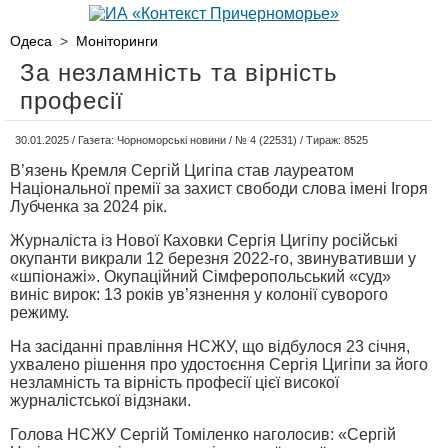
Одеса
>
Моніторинги
За незламність та вірність
професії
30.01.2025 / Газета: Чорноморські новини / № 4 (22531) / Тираж: 8525
В’язень Кремля Сергій Цигіпа став лауреатом
Національної премії за захист свободи слова імені Ігоря
Лубченка за 2024 рік.
Журналіста із Нової Каховки Сергія Цигіпу російські
окупанти викрали 12 березня 2022-го, звинувативши у
«шпіонажі». Окупаційний Сімферопольський «суд»
виніс вирок: 13 років ув’язнення у колонії суворого
режиму.
На засіданні правління НСЖУ, що відбулося 23 січня,
ухвалено рішення про удостоєння Сергія Цигіпи за його
незламність та вірність професії цієї високої
журналістської відзнаки.
Голова НСЖУ Сергій Томіленко наголосив: «Сергій