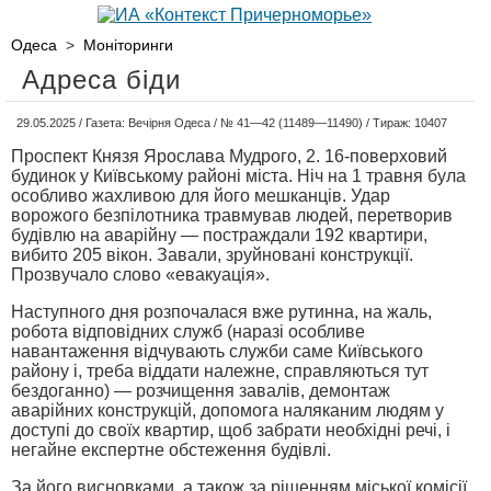
Одеса
>
Моніторинги
Адреса біди
29.05.2025 / Газета: Вечірня Одеса / № 41—42 (11489—11490) / Тираж: 10407
Проспект Князя Ярослава Мудрого, 2. 16-поверховий
будинок у Київському районі міста. Ніч на 1 травня була
особливо жахливою для його мешканців. Удар
ворожого безпілотника травмував людей, перетворив
будівлю на аварійну — постраждали 192 квартири,
вибито 205 вікон. Завали, зруйновані конструкції.
Прозвучало слово «евакуація».
Наступного дня розпочалася вже рутинна, на жаль,
робота відповідних служб (наразі особливе
навантаження відчувають служби саме Київського
району і, треба віддати належне, справляються тут
бездоганно) — розчищення завалів, демонтаж
аварійних конструкцій, допомога наляканим людям у
доступі до своїх квартир, щоб забрати необхідні речі, і
негайне експертне обстеження будівлі.
За його висновками, а також за рішенням міської комісії