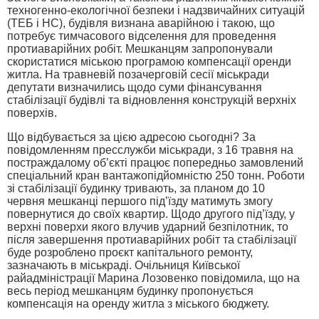
техногенно-екологічної безпеки і надзвичайних ситуацій
(ТЕБ і НС), будівля визнана аварійною і такою, що
потребує тимчасового відселення для проведення
протиаварійних робіт. Мешканцям запропонували
скористатися міською програмою компенсації оренди
житла. На травневій позачерговій сесії міськради
депутати визначились щодо суми фінансування
стабілізації будівлі та відновлення конструкцій верхніх
поверхів.
Що відбувається за цією адресою сьогодні? За
повідомленням пресслужби міськради, з 16 травня на
постраждалому об’єкті працює попередньо замовлений
спеціальний кран вантажопідйомністю 250 тонн. Роботи
зі стабілізації будинку тривають, за планом до 10
червня мешканці першого під’їзду матимуть змогу
повернутися до своїх квартир. Щодо другого під’їзду, у
верхні поверхи якого влучив ударний безпілотник, то
після завершення протиаварійних робіт та стабілізації
буде розроблено проєкт капітального ремонту,
зазначають в міськраді. Очільниця Київської
райадміністрації Марина Лозовенко повідомила, що на
весь період мешканцям будинку пропонується
компенсація на оренду житла з міського бюджету.