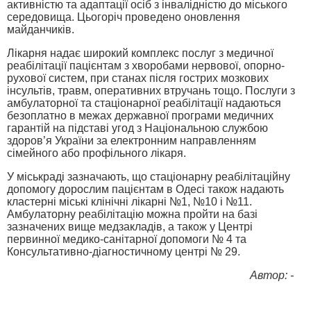
активністю та адаптації осіб з інвалідністю до міського
середовища. Цьогоріч проведено оновлення
майданчиків.
Лікарня надає широкий комплекс послуг з медичної
реабілітації пацієнтам з хворобами нервової, опорно-
рухової систем, при станах після гострих мозкових
інсультів, травм, оперативних втручань тощо. Послуги з
амбулаторної та стаціонарної реабілітації надаються
безоплатно в межах державної програми медичних
гарантій на підставі угод з Національною службою
здоров’я України за електронним направленням
сімейного або профільного лікаря.
У міськраді зазначають, що стаціонарну реабілітаційну
допомогу дорослим пацієнтам в Одесі також надають
кластерні міські клінічні лікарні №1, №10 і №11.
Амбулаторну реабілітацію можна пройти на базі
зазначених вище медзакладів, а також у Центрі
первинної медико-санітарної допомоги № 4 та
Консультативно-діагностичному центрі № 29.
Автор: -