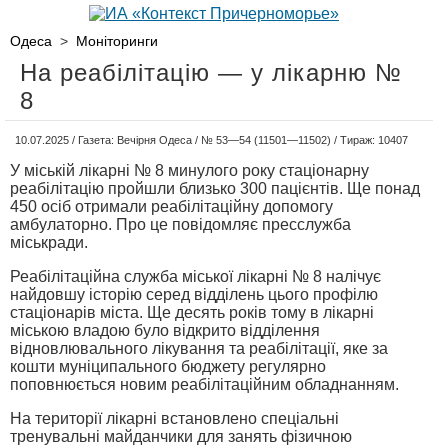
Одеса
>
Моніторинги
На реабілітацію — у лікарню №
8
10.07.2025 / Газета: Вечірня Одеса / № 53—54 (11501—11502) / Тираж: 10407
У міській лікарні № 8 минулого року стаціонарну
реабілітацію пройшли близько 300 пацієнтів. Ще понад
450 осіб отримали реабілітаційну допомогу
амбулаторно. Про це повідомляє пресслужба
міськради.
Реабілітаційна служба міської лікарні № 8 налічує
найдовшу історію серед відділень цього профілю
стаціонарів міста. Ще десять років тому в лікарні
міською владою було відкрито відділення
відновлювального лікування та реабілітації, яке за
кошти муніципального бюджету регулярно
поповнюється новим реабілітаційним обладнанням.
На території лікарні встановлено спеціальні
тренувальні майданчики для занять фізичною