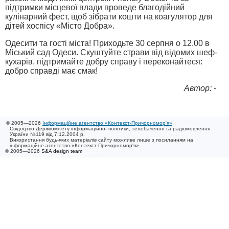
підтримки місцевої влади проведе благодійний
кулінарний фест, щоб зібрати кошти на коагулятор для
дітей хоспісу «Місто Добра».
Одесити та гості міста! Приходьте 30 серпня о 12.00 в
Міський сад Одеси. Скуштуйте страви від відомих шеф-
кухарів, підтримайте добру справу і переконайтеся:
добро справді має смак!
Автор: -
© 2005—2026
Інформаційне агентство «Контекст-Причорномор'я»
Свідоцтво Держкомітету інформаційної політики, телебачення та радіомовлення
України №119 від 7.12.2004 р.
Використання будь-яких матеріалів сайту можливе лише з посиланням на
інформаційне агентство «Контекст-Причорномор'я»
© 2005—2026
S&A design team
/ 0.006