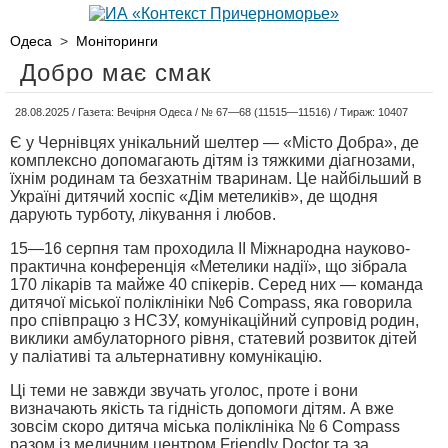
Одеса
>
Моніторинги
Добро має смак
28.08.2025 / Газета: Вечірня Одеса / № 67—68 (11515—11516) / Тираж: 10407
Є у Чернівцях унікальний шелтер — «Місто Добра», де
комплексно допомагають дітям із тяжкими діагнозами,
їхнім родинам та безхатнім тваринам. Це найбільший в
Україні дитячий хоспіс «Дім метеликів», де щодня
дарують турботу, лікування і любов.
15—16 серпня там проходила ІІ Міжнародна науково-
практична конференція «Метелики надії», що зібрала
170 лікарів та майже 40 спікерів. Серед них — команда
дитячої міської поліклініки №6 Compass, яка говорила
про співпрацю з НСЗУ, комунікаційний супровід родин,
виклики амбулаторного рівня, статевий розвиток дітей
у паліативі та альтернативну комунікацію.
Ці теми не завжди звучать уголос, проте і вони
визначають якість та гідність допомоги дітям. А вже
зовсім скоро дитяча міська поліклініка № 6 Compass
разом із медичним центром Friendly Doctor та за