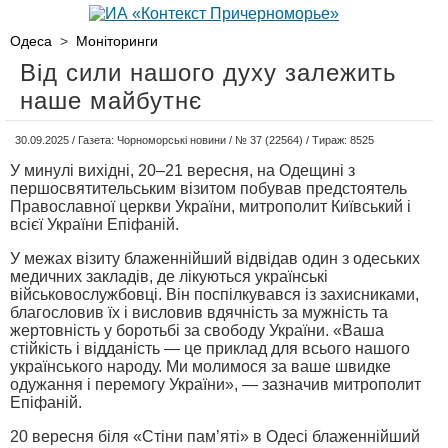
Одеса
>
Моніторинги
Від сили нашого духу залежить
наше майбутнє
30.09.2025 / Газета: Чорноморські новини / № 37 (22564) / Тираж: 8525
У минулі вихідні, 20–21 вересня, на Одещині з
першосвятительським візитом побував предстоятель
Православної церкви України, митрополит Київський і
всієї України Епіфаній.
У межах візиту блаженнійший відвідав один з одеських
медичних закладів, де лікуються українські
військовослужбовці. Він поспілкувався із захисниками,
благословив їх і висловив вдячність за мужність та
жертовність у боротьбі за свободу України. «Ваша
стійкість і відданість — це приклад для всього нашого
українського народу. Ми молимося за ваше швидке
одужання і перемогу України», — зазначив митрополит
Епіфаній.
20 вересня біля «Стіни пам’яті» в Одесі блаженнійший