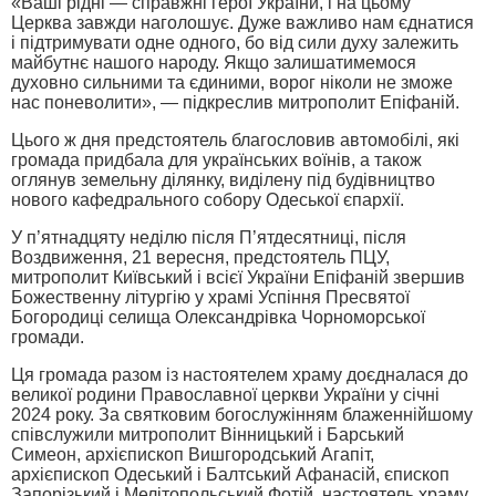
«Ваші рідні — справжні герої України, і на цьому
Церква завжди наголошує. Дуже важливо нам єднатися
і підтримувати одне одного, бо від сили духу залежить
майбутнє нашого народу. Якщо залишатимемося
духовно сильними та єдиними, ворог ніколи не зможе
нас поневолити», — підкреслив митрополит Епіфаній.
Цього ж дня предстоятель благословив автомобілі, які
громада придбала для українських воїнів, а також
оглянув земельну ділянку, виділену під будівництво
нового кафедрального собору Одеської єпархії.
У п’ятнадцяту неділю після П’ятдесятниці, після
Воздвиження, 21 вересня, предстоятель ПЦУ,
митрополит Київський і всієї України Епіфаній звершив
Божественну літургію у храмі Успіння Пресвятої
Богородиці селища Олександрівка Чорноморської
громади.
Ця громада разом із настоятелем храму доєдналася до
великої родини Православної церкви України у січні
2024 року. За святковим богослужінням блаженнійшому
співслужили митрополит Вінницький і Барський
Симеон, архієпископ Вишгородський Агапіт,
архієпископ Одеський і Балтський Афанасій, єпископ
Запорізький і Мелітопольський Фотій, настоятель храму