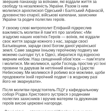
звершив панахиду за воїнами, які віддали життя за
свободу та незалежність України. Разом із ним
молилися архієпископ Одеський і Балтський Афанасій,
духовенство єпархії, військові капелани, захисники
України та родичі полеглих героїв.
У своєму слові митрополит Епіфаній підкреслив
важливість молитви й пам’яті про загиблих: «Ми
згадуємо наших новітніх Героїв — воїнів, які віддали
своє життя заради кожного з нас, заради своєї
Батьківщини, заради своєї Богом даної української
землі. Саме завдяки їхньому героїчному подвигу ми
можемо сьогодні тут, в Одесі, збиратися під відносно
мирним небом. Наш священний обов’язок — пам’ятати
і молитися. Ми молимося, щоби Господь простив усі їхні
провини та дарував їм нетлінний вінець у Царстві
Небесному. Ми молимося й робимо все можливе, щоби
продовжити їхній героїчний подвиг і в жодному разі
його не змарнувати».
Після молитви предстоятель ПЦУ у кафедральному
соборі Різдва Христового зустрівся з родинами
полеглих захисників і вручив матерям та дружинам
героїв високі церковні нагороди.