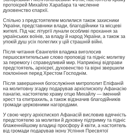
протоієрей Михайло Харабара та численне
духовенство єпархії.
Спільно з предстоятелем молилися також захисники
України, представники влади, благодійники та місцеві
жителі. Під час літургії лунали особливі прохання за
українських воїнів, за владу й народ України, а також за
упокій душ усіх полеглих у цій страшній війні.
Після читання Євангелія владика виголосив
першосвятительське слово проповіді та підніс молитву
за перемогу і справедливий мир. Наприкінці відправи
предстоятель, архієреї, духовенство та вірні звершили
поклоніння перед Хрестом Господнім.
Після завершення богослужіння митрополит Епіфаній
на молитовну згадку подарував архієпископу Афанасію
панагію, настоятелю храму отцю Михайлу — іменний
хрест та єпитрахиль, а також відзначив благодійників
громади церковними нагородами.
У свою чергу архієпископ Афанасій висловив вдячність
предстоятелю за молитви й духовну підтримку та підніс
блаженнійшому владиці просфору й квіти, а настоятель
від громади подарував ікону Успіння Пресвятої