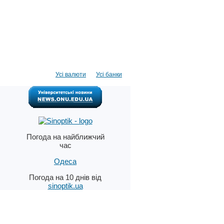
Усі валюти
Усі банки
Погода на найближчий
час
Одеса
Погода на 10 днів від
sinoptik.ua