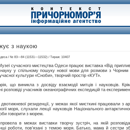
жує з наукою
 Одеса / № 83—84 (11531—11532) / Тираж: 10407
Музеї сучасного мистецтва Одеси працює виставка «Від припливі
 науку у спільному пошуку нової мови для розмови з Чорним
часної культури «Сноби», творчий простір «КУТ».
рія, що виникла з досвіду взаємодії митців і науковців. Крі
ні розповіді учасників океанографічних експедицій та експеримен
двотижневої резиденції, у межах якої мисткині працювали з ар
огії моря, слухали лекції науковців Національного антарктично
оби говорити з морем.
ровела в межах виставки творчу зустріч, на якій розповіда
нші роботи, пов’язані з темою моря. Батько, мама й сестри зб