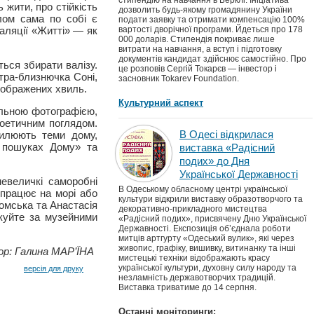
стипендію на навчання в Берклі. Ініціатива
 жити, про стійкість
дозволить будь-якому громадянину України
лом сама по собі є
подати заявку та отримати компенсацію 100%
аляції «Житті» — як
вартості дворічної програми. Йдеться про 178
000 доларів. Стипендія покриває лише
витрати на навчання, а вступ і підготовку
документів кандидат здійснює самостійно. Про
ься збирати валізу.
це розповів Сергій Токарєв — інвестор і
тра-близнючка Соні,
засновник Tokarev Foundation.
 зображених хвиль.
Культурний аспект
льною фотографією,
поетичним поглядом.
В Одесі відкрилася
вилюють теми дому,
В пошуках Дому» та
виставка «Радісний
подих» до Дня
Української Державності
евеличкі саморобні
В Одеському обласному центрі української
 працює на морі або
культури відкрили виставку образотворчого та
домська та Анастасія
декоративно-прикладного мистецтва
куйте за музейними
«Радісний подих», присвячену Дню Української
Державності. Експозиція об’єднала роботи
митців артгурту «Одеський вулик», які через
живопис, графіку, вишивку, витинанку та інші
р: Галина МАР’ЇНА
мистецькі техніки відображають красу
української культури, духовну силу народу та
версія для друку
незламність державотворчих традицій.
Виставка триватиме до 14 серпня.
Останні моніторинги: