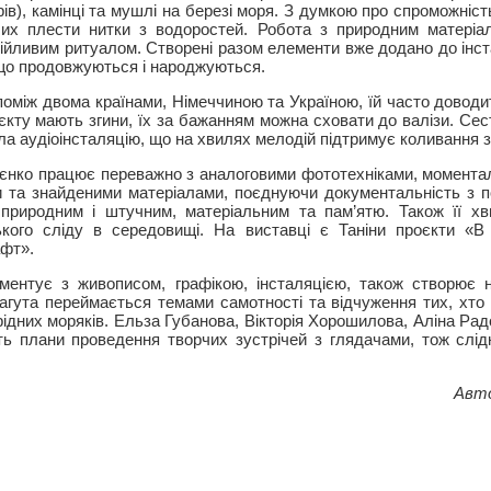
ів), камінці та мушлі на березі моря. З думкою про спроможність
чих плести нитки з водоростей. Робота з природним матеріа
ійливим ритуалом. Створені разом елементи вже додано до інст
 що продовжуються і народжуються.
оміж двома країнами, Німеччиною та Україною, їй часто доводит
кту мають згини, їх за бажанням можна сховати до валізи. Сес
ила аудіоінсталяцію, що на хвилях мелодій підтримує коливання
єнко працює переважно з аналоговими фототехніками, момента
ми та знайденими матеріалами, поєднуючи документальність з 
природним і штучним, матеріальним та пам’ятю. Також її х
ького сліду в середовищі. На виставці є Таніни проєкти «
фт».
ментує з живописом, графікою, інсталяцією, також створює н
Лагута переймається темами самотності та відчуження тих, хто
рідних моряків. Ельза Губанова, Вікторія Хорошилова, Аліна Ра
ь плани проведення творчих зустрічей з глядачами, тож слід
Авто