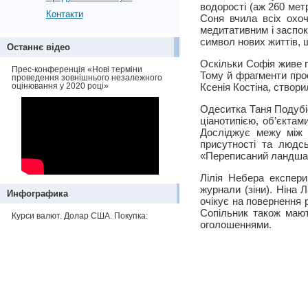
водорості (аж 260 метр
Контакти
Соня вчила всіх охо
медитативним і заспок
символ нових життів,
Останнє відео
Оскільки Софія живе п
Прес-конференція «Нові терміни
Тому й фрагменти проє
проведення зовнішнього незалежного
оцінювання у 2020 році»
Ксенія Костіна, створ
Одеситка Таня Подубі
ціанотипією, об’єкта
Досліджує межу між 
присутності та людс
«Переписаний ландша
Лілія Небера експери
журнали (зіни). Ніна 
Инфографика
очікує на повернення 
Сопільник також мают
Курси валют. Долар США. Покупка:
оголошеннями.