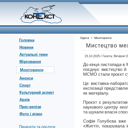
Одеса
>
Моніторинги
Головна
Мистецтво ме
Новини
Актуальні теми
23.10.2025 / Газета: Вечірня
Міркування
До кінця листопада в 
поєднує мистецтво й
Моніторинги
МСМО стали проєкт су
Анонси
Це виставка-лаборато
Спорт
експозиції представле
Культурний аспект
як матеріалу.
Архів
Проєкт є результатом 
Прес-релізи
наукового центру екол
та шукали власні спос
Фото і відео
Софія Голубєва вже п
«Житті», показувала і
Продукти та послуги