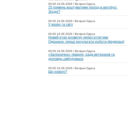
00:00 24.06.2026 / Вечірня Одеса
25 гривень коштуватиме проїзд в автобусі.
Згодні?
00:00 24.06.2026 / Вечірня Одеса
У країні та світі
00:00 24.06.2026 / Вечірня Одеса
Новий етап розвитку легкої атлетики
Одещини: перші результати роботи федерації
00:00 24.06.2026 / Вечірня Одеса
«Залізнична» лікарня, рада ветеранів та
доповідь омбудсмана
00:00 24.06.2026 / Вечірня Одеса
Що нового?