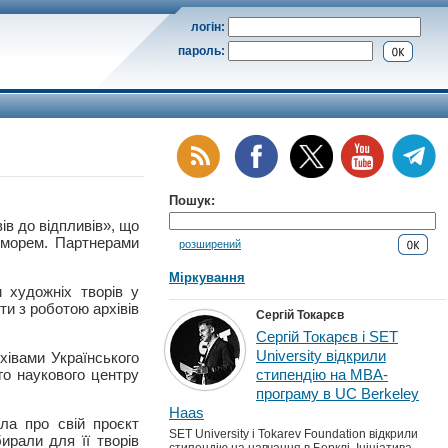
логін:
пароль:
Пошук:
в до відпливів», що
 морем. Партнерами
розширений
Міркування
м художніх творів у
ти з роботою архівів
Сергій Токарєв
Сергій Токарєв і SET
University відкрили
хівами Українського
го наукового центру
стипендію на MBA-
програму в UC Berkeley
Haas
ла про свій проєкт
SET University і Tokarev Foundation відкрили
ирали для її творів