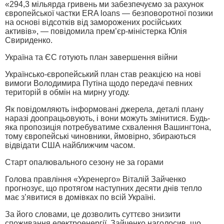
«294,3 мільярда гривень ми забезпечуємо за рахунок
європейської частки ERA loans — безповоротної позики
на основі відсотків від заморожених російських
активів», — повідомила прем’єр-міністерка Юлія
Свириденко.
Україна та ЄС готують план завершення війни
Українсько-європейський план став реакцією на нові
вимоги Володимира Путіна щодо передачі певних
територій в обмін на мирну угоду.
Як повідомляють інформовані джерела, деталі плану
наразі доопрацьовують, і вони можуть змінитися. Будь-
яка пропозиція потребуватиме схвалення Вашингтона,
тому європейські чиновники, ймовірно, збираються
відвідати США найближчим часом.
Старт опалювального сезону не за горами
Голова правління «Укренерго» Віталій Зайченко
прогнозує, що протягом наступних десяти днів тепло
має з’явитися в домівках по всій Україні.
За його словами, це дозволить суттєво знизити
споживання електроенергії. Зайченко наголосив, що