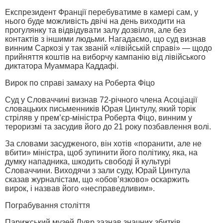
Експрезидент Франції перебуватиме в камері сам, у
нього буде можливість двічі на день виходити на
прогулянку та відвідувати залу дозвілля, але без
контактів з іншими людьми. Нагадаємо, що суд визнав
винним Саркозі у так званій «лівійській справі» — щодо
прийняття коштів на виборчу кампанію від лівійського
диктатора Муаммара Каддафі.
Вирок по справі замаху на Роберта Фіцо
Суд у Словаччині визнав 72-річного члена Асоціації
словацьких письменників Юрая Цинтулу, який торік
стріляв у прем’єр-міністра Роберта Фіцо, винним у
тероризмі та засудив його до 21 року позбавлення волі.
За словами засудженого, він хотів «поранити, але не
вбити» міністра, щоб зупинити його політику, яка, на
думку нападника, шкодить свободі й культурі
Словаччини. Виходячи з зали суду, Юрай Цинтула
сказав журналістам, що «обов’язково» оскаржить
вирок, і назвав його «несправедливим».
Пограбування століття
Парижський музей Лувр зазнав значних збитків