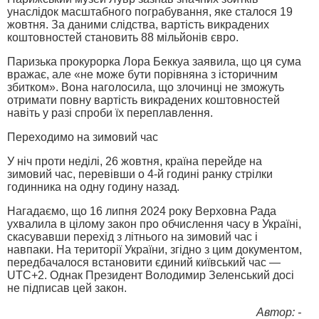
унаслідок масштабного пограбування, яке сталося 19
жовтня. За даними слідства, вартість викрадених
коштовностей становить 88 мільйонів євро.
Паризька прокурорка Лора Беккуа заявила, що ця сума
вражає, але «не може бути порівняна з історичним
збитком». Вона наголосила, що злочинці не зможуть
отримати повну вартість викрадених коштовностей
навіть у разі спроби їх переплавлення.
Переходимо на зимовий час
У ніч проти неділі, 26 жовтня, країна перейде на
зимовий час, перевівши о 4-й годині ранку стрілки
годинника на одну годину назад.
Нагадаємо, що 16 липня 2024 року Верховна Рада
ухвалила в цілому закон про обчислення часу в Україні,
скасувавши перехід з літнього на зимовий час і
навпаки. На території України, згідно з цим документом,
передбачалося встановити єдиний київський час —
UTC+2. Однак Президент Володимир Зеленський досі
не підписав цей закон.
Автор: -