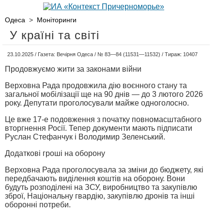
Одеса
>
Моніторинги
У країні та світі
23.10.2025 / Газета: Вечірня Одеса / № 83—84 (11531—11532) / Тираж: 10407
Продовжуємо жити за законами війни
Верховна Рада продовжила дію воєнного стану та
загальної мобілізації ще на 90 днів — до 3 лютого 2026
року. Депутати проголосували майже одноголосно.
Це вже 17-е подовження з початку повномасштабного
вторгнення Росії. Тепер документи мають підписати
Руслан Стефанчук і Володимир Зеленський.
Додаткові гроші на оборону
Верховна Рада проголосувала за зміни до бюджету, які
передбачають виділення коштів на оборону. Вони
будуть розподілені на ЗСУ, виробництво та закупівлю
зброї, Національну гвардію, закупівлю дронів та інші
оборонні потреби.