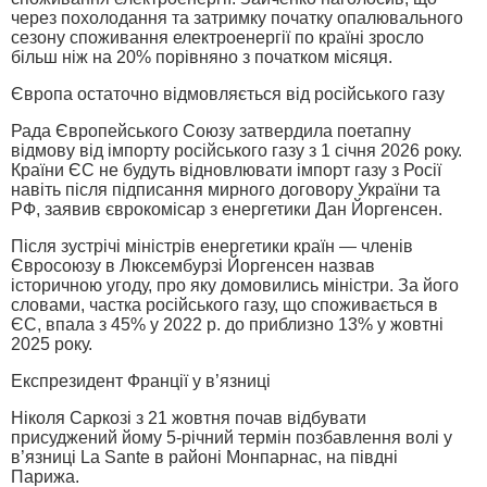
через похолодання та затримку початку опалювального
сезону споживання електроенергії по країні зросло
більш ніж на 20% порівняно з початком місяця.
Європа остаточно відмовляється від російського газу
Рада Європейського Союзу затвердила поетапну
відмову від імпорту російського газу з 1 січня 2026 року.
Країни ЄС не будуть відновлювати імпорт газу з Росії
навіть після підписання мирного договору України та
РФ, заявив єврокомісар з енергетики Дан Йоргенсен.
Після зустрічі міністрів енергетики країн — членів
Євросоюзу в Люксембурзі Йоргенсен назвав
історичною угоду, про яку домовились міністри. За його
словами, частка російського газу, що споживається в
ЄС, впала з 45% у 2022 р. до приблизно 13% у жовтні
2025 року.
Експрезидент Франції у в’язниці
Ніколя Саркозі з 21 жовтня почав відбувати
присуджений йому 5-річний термін позбавлення волі у
в’язниці La Santе в районі Монпарнас, на півдні
Парижа.