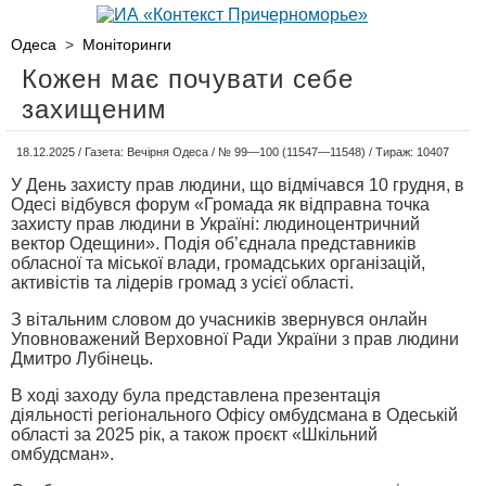
Одеса
>
Моніторинги
Кожен має почувати себе
захищеним
18.12.2025 / Газета: Вечірня Одеса / № 99—100 (11547—11548) / Тираж: 10407
У День захисту прав людини, що відмічався 10 грудня, в
Одесі відбувся форум «Громада як відправна точка
захисту прав людини в Україні: людиноцентричний
вектор Одещини». Подія об’єднала представників
обласної та міської влади, громадських організацій,
активістів та лідерів громад з усієї області.
З вітальним словом до учасників звернувся онлайн
Уповноважений Верховної Ради України з прав людини
Дмитро Лубінець.
В ході заходу була представлена презентація
діяльності регіонального Офісу омбудсмана в Одеській
області за 2025 рік, а також проєкт «Шкільний
омбудсман».