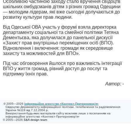
Особливою частиною заходу стало вручення свідоцтв
шкільних омбудсманів дітям з різних громад Одещини
— молодим лідерам, які вже сьогодні долучаються до
розвитку культури прав людини.
Від Одеської ОВА участь у форумі взяла директорка
департаменту соціальної та сімейної політики Тетяна
Дементьєва, яка долучилася до панельної дискусії
«Захист прав внутрішньо переміщених осіб (ВПО).
Відновлення і включення: громади як середовище
захисту та можливостей для ВПО».
Під час обговорення йшлося про важливість інтеграції
ВПО у життя громад, рівний доступ до послуг та
підтримку їхніх прав.
Автор: -
© 2005—2026
Інформаційне агентство «Контекст-Причорномор'я»
Свідоцтво Держкомітету інформаційної політики, телебачення та радіомовлення
України №119 від 7.12.2004 р.
Використання будь-яких матеріалів сайту можливе лише з посиланням на
інформаційне агентство «Контекст-Причорномор'я»
© 2005—2026
S&A design team
/ 0.005