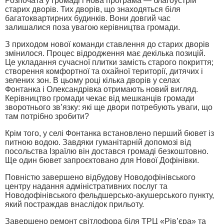
Розпочата у громаді і нова програма — благоустрій
старих дворів. Тих дворів, що знаходяться біля
багатоквартирних будинків. Вони довгий час
залишалися поза увагою керівництва громади.
З приходом нової команди ставлення до старих дворів
змінилося. Процес відродження має декілька позицій.
Це укладання сучасної плитки замість старого покриття;
створення комфортної та охайної території, дитячих і
зелених зон. В цьому році кілька дворів у селах
Фонтанка і Олександрівка отримають новий вигляд.
Керівництво громади чекає від мешканців громади
зворотнього зв’язку: які ще двори потребують уваги, що
там потрібно зробити?
Крім того, у селі Фонтанка встановлено перший бювет із
питною водою. Завдяки гуманітарній допомозі від
посольства Ізраїлю він достався громаді безкоштовно.
Ще один бювет запроєктовано для Нової Дофінівки.
Повністю завершено відбудову Новодофінівського
центру надання адміністративних послуг та
Новодофінівського фельдшерсько-акушерського пункту,
який постраждав внаслідок прильоту.
Завершено ремонт світлофора біля ТРЦ «Рів’єра» та