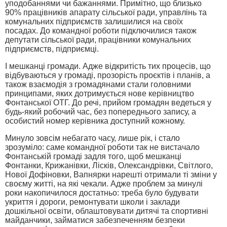
уподобаннями чи бажаннями. Примітно, що близько
90% працівників апарату сільської ради, управлінь та
комунальних підприємств залишилися на своїх
посадах. До командної роботи підключилися також
депутати сільської ради, працівники комунальних
підприємств, підприємці.
І мешканці громади. Адже відкритість тих процесів, що
відбуваються у громаді, прозорість проєктів і планів, а
також взаємодія з громадянами стали головними
принципами, яких дотримується нове керівництво
Фонтанської ОТГ. До речі, прийом громадян ведеться у
будь-який робочий час, без попереднього запису, а
особистий номер керівника доступний кожному.
Минуло зовсім небагато часу, лише рік, і стало
зрозуміло: саме командної роботи так не вистачало
Фонтанській громаді задля того, щоб мешканці
Фонтанки, Крижанівки, Лісків, Олександрівки, Світлого,
Нової Дофіновки, Вапнярки нарешті отримали ті зміни у
своєму житті, на які чекали. Адже проблем за минулі
роки накопичилося достатньо: треба було будувати
укриття і дороги, ремонтувати школи і заклади
дошкільної освіти, облаштовувати дитячі та спортивні
майданчики, займатися забезпеченням безпеки