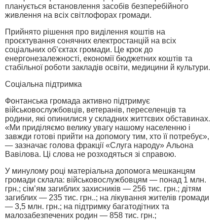
планується встановлення засобів безперебійного
живлення на всіх світлофорах громади.
Прийнято рішення про виділення коштів на
проєктування сонячних електростанцій на всіх
соціальних об’єктах громади. Це крок до
енергонезалежності, економії бюджетних коштів та
стабільної роботи закладів освіти, медицини й культури.
Соціальна підтримка
Фонтанська громада активно підтримує
військовослужбовців, ветеранів, переселенців та
родини, які опинилися у складних життєвих обставинах.
«Ми приділяємо велику увагу нашому населенню і
завжди готові прийти на допомогу тим, хто її потребує»,
— зазначає голова фракції «Слуга народу» Альона
Вавілова. Ці слова не розходяться зі справою.
У минулому році матеріальна допомога мешканцям
громади склала: військовослужбовцям — понад 1 млн.
грн.; сім’ям загиблих захисників — 256 тис. грн.; дітям
загиблих — 235 тис. грн..; на лікування жителів громади
— 3,5 млн. грн.; на підтримку багатодітних та
малозабезпечених родин — 858 тис. грн.;