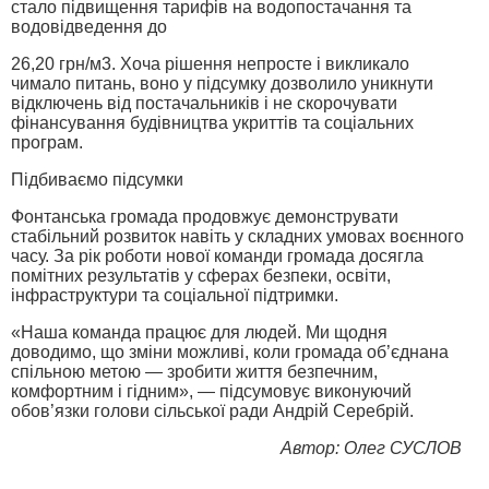
стало підвищення тарифів на водопостачання та
водовідведення до
26,20 грн/м3. Хоча рішення непросте і викликало
чимало питань, воно у підсумку дозволило уникнути
відключень від постачальників і не скорочувати
фінансування будівництва укриттів та соціальних
програм.
Підбиваємо підсумки
Фонтанська громада продовжує демонструвати
стабільний розвиток навіть у складних умовах воєнного
часу. За рік роботи нової команди громада досягла
помітних результатів у сферах безпеки, освіти,
інфраструктури та соціальної підтримки.
«Наша команда працює для людей. Ми щодня
доводимо, що зміни можливі, коли громада об’єднана
спільною метою — зробити життя безпечним,
комфортним і гідним», — підсумовує виконуючий
обов’язки голови сільської ради Андрій Серебрій.
Автор: Олег СУСЛОВ