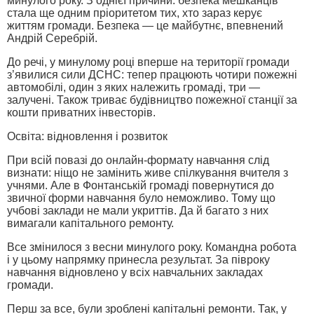
минулого року. З однієї причини: безпека мешканців
стала ще одним пріоритетом тих, хто зараз керує
життям громади. Безпека — це майбутнє, впевнений
Андрій Серебрій.
До речі, у минулому році вперше на території громади
з’явилися сили ДСНС: тепер працюють чотири пожежні
автомобілі, один з яких належить громаді, три —
залучені. Також триває будівництво пожежної станції за
кошти приватних інвесторів.
Освіта: відновлення і розвиток
При всій повазі до онлайн-формату навчання слід
визнати: ніщо не замінить живе спілкування вчителя з
учнями. Але в Фонтанській громаді повернутися до
звичної форми навчання було неможливо. Тому що
учбові заклади не мали укриттів. Да й багато з них
вимагали капітального ремонту.
Все змінилося з весни минулого року. Командна робота
і у цьому напрямку принесла результат. За півроку
навчання відновлено у всіх навчальних закладах
громади.
Перш за все, були зроблені капітальні ремонти. Так, у