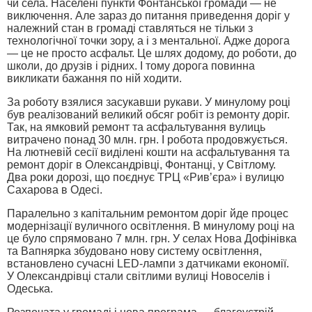
чи села. Населені пункти Фонтанської громади — не
виключення. Але зараз до питання приведення доріг у
належний стан в громаді ставляться не тільки з
технологічної точки зору, а і з ментальної. Адже дорога
— це не просто асфальт. Це шлях додому, до роботи, до
школи, до друзів і рідних. І тому дорога повинна
викликати бажання по ній ходити.
За роботу взялися засукавши рукави. У минулому році
був реалізований великий обсяг робіт із ремонту доріг.
Так, на ямковий ремонт та асфальтування вулиць
витрачено понад 30 млн. грн. І робота продовжується.
На лютневій сесії виділені кошти на асфальтування та
ремонт доріг в Олександрівці, Фонтанці, у Світлому.
Два роки дорозі, що поєднує ТРЦ «Рив’єра» і вулицю
Сахарова в Одесі.
Паралельно з капітальним ремонтом доріг йде процес
модернізації вуличного освітлення. В минулому році на
це було спрямовано 7 млн. грн. У селах Нова Дофінівка
та Вапнярка збудовано нову систему освітлення,
встановлено сучасні LED-лампи з датчиками економії.
У Олександрівці стали світлими вулиці Новоселів і
Одеська.