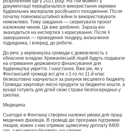
розроблений ще у 2021 році. На той момент у
документації передбачалося використання окремих
будівельних матеріалів російського походження. Після
початку повномасштабної війни їх використовувати
неможливо. Тому завдання — скоригувати проєкт
належним чином. Це вже зроблено. Зараза він
знаходиться на експертизі з коригування. Після її
завершення — проведення тендеру, визначення
підрядника, і вперед, до роботи.
До речі, у керівництва громади є домовленість з
обласною владою: Крижанівській ліцей будуть подавати
на отримання державного фінансування для
будівництва укриття. І наостанок. Вже рік, як у
Фонтанській громаді всі діти з 1-го по 11-й клас
безкоштовно харчуються за рахунок місцевого бюджету.
Громада закуповує якісні продукти за бюджетні кошти, а
кухарі готують для дітей свіжі страви безпосередньо у
школах.
Медицина
Сьогодні в Фонтанці створені належні умови для праці
медичних фахівців. В громаді діє програма підтримки
лікарів, кожен з них отримає щомісячну доплату 8400
грн. з місцевого бюджету, що сприяє