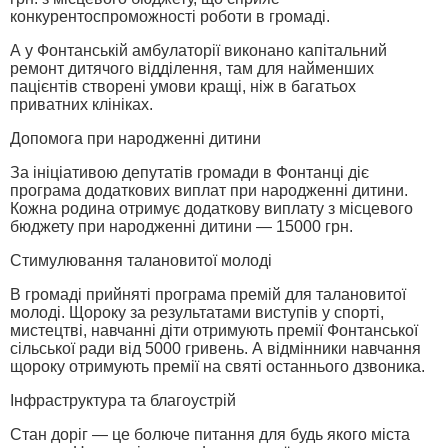
конкурентоспроможності роботи в громаді.
А у Фонтанській амбулаторії виконано капітальний
ремонт дитячого відділення, там для найменших
пацієнтів створені умови кращі, ніж в багатьох
приватних клініках.
Допомога при народженні дитини
За ініціативою депутатів громади в Фонтанці діє
програма додаткових виплат при народженні дитини.
Кожна родина отримує додаткову виплату з місцевого
бюджету при народженні дитини — 15000 грн.
Стимулювання талановитої молоді
В громаді прийняті програма премій для талановитої
молоді. Щороку за результатами виступів у спорті,
мистецтві, навчанні діти отримують премії Фонтанської
сільської ради від 5000 гривень. А відмінники навчання
щороку отримують премії на святі останнього дзвоника.
Інфраструктура та благоустрій
Стан доріг — це болюче питання для будь якого міста