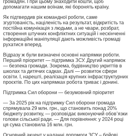
громадян. І при цьому знаходити кошти, щоб
допомагати нашим воїнам, які боронять країну.
Як підтвердив рік командної роботи, саме
згуртованість, націленість на результат, відкритість та
постійна комунікація з людьми, а не чвари, розбрат,
створення штучних конфліктних ситуацій і нескінченні
інформаційні маніпуляції дають можливість громаді
рухатися вперед.
Відразу ж були визначені основні напрямки роботи.
Перший пріоритет — підтримка ЗСУ. Другий напрямок
— безпека громади. Зокрема, будівництво укриттів в
школах та дитячих садках. Далі — розвиток сфери
освіти. І, нарешті, реалізація крупних інфраструктурних
проєктів. По цих напрямках робота триває і донині.
Підтримка Сил оборони — безумовний пріоритет
— За 2025 рік на підтримку Сил оборони громада
спрямувала 29 млн. грн., що становить понад 20%
бюджету розвитку, — розповідає виконуючий обов’язки
голови сільської ради. — Для порівняння: у 2024 році
ця сума становила 16 млн. грн.
Основний акцент у наданні допомоги ЗСУ – бойові