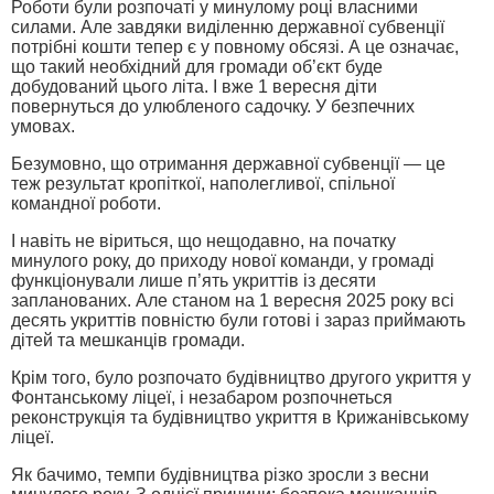
Роботи були розпочаті у минулому році власними
силами. Але завдяки виділенню державної субвенції
потрібні кошти тепер є у повному обсязі. А це означає,
що такий необхідний для громади об’єкт буде
добудований цього літа. І вже 1 вересня діти
повернуться до улюбленого садочку. У безпечних
умовах.
Безумовно, що отримання державної субвенції — це
теж результат кропіткої, наполегливої, спільної
командної роботи.
І навіть не віриться, що нещодавно, на початку
минулого року, до приходу нової команди, у громаді
функціонували лише п’ять укриттів із десяти
запланованих. Але станом на 1 вересня 2025 року всі
десять укриттів повністю були готові і зараз приймають
дітей та мешканців громади.
Крім того, було розпочато будівництво другого укриття у
Фонтанському ліцеї, і незабаром розпочнеться
реконструкція та будівництво укриття в Крижанівському
ліцеї.
Як бачимо, темпи будівництва різко зросли з весни