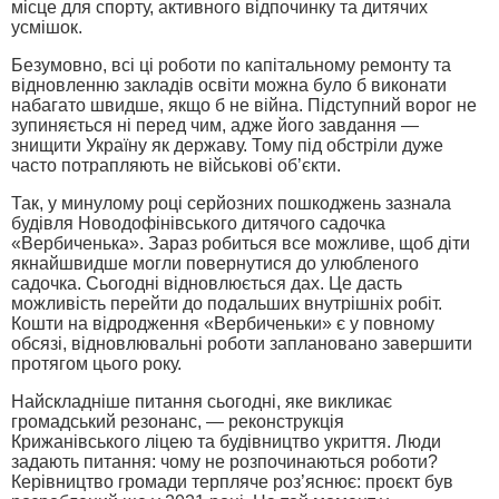
місце для спорту, активного відпочинку та дитячих
усмішок.
Безумовно, всі ці роботи по капітальному ремонту та
відновленню закладів освіти можна було б виконати
набагато швидше, якщо б не війна. Підступний ворог не
зупиняється ні перед чим, адже його завдання —
знищити Україну як державу. Тому під обстріли дуже
часто потрапляють не військові об’єкти.
Так, у минулому році серйозних пошкоджень зазнала
будівля Новодофінівського дитячого садочка
«Вербиченька». Зараз робиться все можливе, щоб діти
якнайшвидше могли повернутися до улюбленого
садочка. Сьогодні відновлюється дах. Це дасть
можливість перейти до подальших внутрішніх робіт.
Кошти на відродження «Вербиченьки» є у повному
обсязі, відновлювальні роботи заплановано завершити
протягом цього року.
Найскладніше питання сьогодні, яке викликає
громадський резонанс, — реконструкція
Крижанівського ліцею та будівництво укриття. Люди
задають питання: чому не розпочинаються роботи?
Керівництво громади терпляче роз’яснює: проєкт був