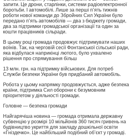
запити. Це дрони, старлінки, системи радіоелектронної
боротьби. І автомобілі. Лише за перші п’ять тижнів
роботи нової команди до Збройних Сил України було
передано п’ять автомобілів — два з бюджету громади,
два за підтримки громадської організації та один за
кошти працівників сільради.
В цьому році громада продовжує підтримувати наших
воїнів. Так, на черговій сесії Фонтанської сільської ради,
яка відбулася наприкінці лютого, було ухвалено
рішення про спрямування більш
13 млн. грн. на підтримку військових. Для потреб
Служби безпеки України був придбаний автомобіль.
Робота у цьому напрямку продовжується, адже безпека
країни, підтримка Сил оборони є безумовним
пріоритетом у діяльності громади.
Головне — безпека громади
Найгарячіша новина — громада отримала державну
субвенцію у розмірі 10 мільйонів 360 тисяч гривень на
будівництво укриття для закладу дошкільної освіти
«Гніздечко». Це найбільший подібний об’єкт у громаді.