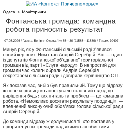
Одеса
>
Моніторинги
Фонтанська громада: командна
робота приносить результат
07.05.2026 / Газета: Вечірня Одеса / № 35—36 (11585—11586) / Тираж: 10407
Минув рік, як у Фонтанській сільській раді з’явився
новий керівник. Ним став Андрій Серебрій. Він — один
із депутатів Фонтанської об’єднаної територіальної
громади від партії «Слуга народу». В непростий для
громади час колеги обрали Андрія Серебрія
секретарем сільської ради і довірили керівництво ОТГ.
Як показав час, вибір був правильний. Тому що відразу
ж нове керівництво анонсувало головний підхід до
вирішення будь яких питань та проблем — це командна
робота. «Неможливо досягати результату поодинці», —
впевнений виконуючий обов’язки голови сільської ради
Андрій Серебрій.
До команди відразу ж долучилися ті, хто поставив у
пріоритет успіх громади над якимись особистими