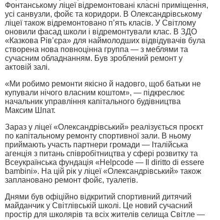
Фонтанському ліцеї відремонтовані класні приміщення,
усі санвузли, фойє та коридори. В Олександрівському
ліцеї також відремонтовано п’ять класів. У Світлому
оновили фасад школи і відремонтували клас. В ЗДО
«Казкова Рів’єра» для наймолодших відвідувачів була
створена нова повноцінна группа — з меблями та
сучасним обладнанням. Був зроблений ремонт у
актовій залі.
«Ми робимо ремонти якісно й надовго, щоб батьки не
купували нічого власним коштом», — підкреслює
начальник управління капітального будівництва
Максим Шпат.
Зараз у ліцеї «Олександрівський» реалізується проєкт
по капітальному ремонту спортивної зали. В ньому
приймають участь партнери громади — Італійська
агенція з питань співробітництва у сфері розвитку та
Всеукраїнська фундація «Helpcode — Il diritto di essere
bambini». На цій рік у ліцеї «Олександрівський» також
заплановано ремонт фойє, туалетів.
Днями був офіційно відкритий спортивний дитячий
майданчик у Світлівській школі. Це новий сучасний
простір для школярів та всіх жителів селища Світле —