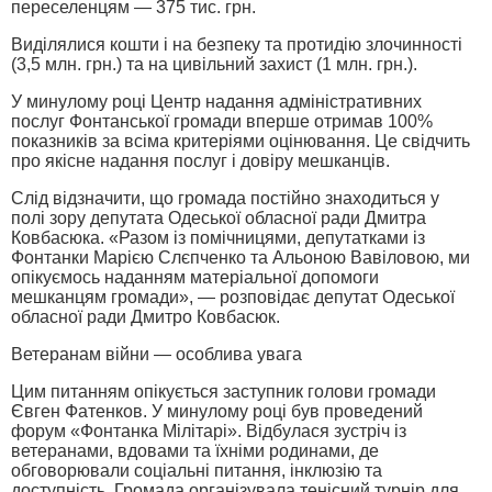
переселенцям — 375 тис. грн.
Виділялися кошти і на безпеку та протидію злочинності
(3,5 млн. грн.) та на цивільний захист (1 млн. грн.).
У минулому році Центр надання адміністративних
послуг Фонтанської громади вперше отримав 100%
показників за всіма критеріями оцінювання. Це свідчить
про якісне надання послуг і довіру мешканців.
Слід відзначити, що громада постійно знаходиться у
полі зору депутата Одеської обласної ради Дмитра
Ковбасюка. «Разом із помічницями, депутатками із
Фонтанки Марією Слєпченко та Альоною Вавіловою, ми
опікуємось наданням матеріальної допомоги
мешканцям громади», — розповідає депутат Одеської
обласної ради Дмитро Ковбасюк.
Ветеранам війни — особлива увага
Цим питанням опікується заступник голови громади
Євген Фатенков. У минулому році був проведений
форум «Фонтанка Мілітарі». Відбулася зустріч із
ветеранами, вдовами та їхніми родинами, де
обговорювали соціальні питання, інклюзію та
доступність. Громада організувала тенісний турнір для