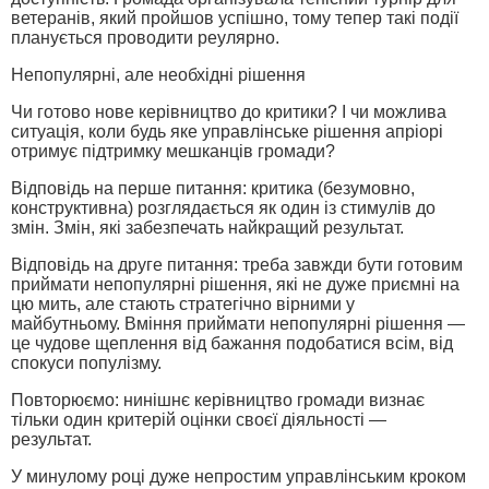
ветеранів, який пройшов успішно, тому тепер такі події
планується проводити реулярно.
Непопулярні, але необхідні рішення
Чи готово нове керівництво до критики? І чи можлива
ситуація, коли будь яке управлінське рішення апріорі
отримує підтримку мешканців громади?
Відповідь на перше питання: критика (безумовно,
конструктивна) розглядається як один із стимулів до
змін. Змін, які забезпечать найкращий результат.
Відповідь на друге питання: треба завжди бути готовим
приймати непопулярні рішення, які не дуже приємні на
цю мить, але стають стратегічно вірними у
майбутньому. Вміння приймати непопулярні рішення —
це чудове щеплення від бажання подобатися всім, від
спокуси популізму.
Повторюємо: нинішнє керівництво громади визнає
тільки один критерій оцінки своєї діяльності —
результат.
У минулому році дуже непростим управлінським кроком