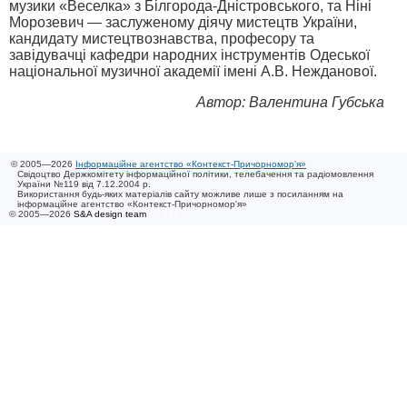
музики «Веселка» з Білгорода-Дніст­ров­сь­кого, та Ніні
Морозевич — за­служеному діячу мистецтв України,
кандидату мистецтвознавства, професору та
завідувачці кафедри народних інструментів Одеської
національної музичної академії імені А.В. Нежданової.
Автор: Валентина Губська
© 2005—2026
Інформаційне агентство «Контекст-Причорномор'я»
Свідоцтво Держкомітету інформаційної політики, телебачення та радіомовлення
України №119 від 7.12.2004 р.
Використання будь-яких матеріалів сайту можливе лише з посиланням на
інформаційне агентство «Контекст-Причорномор'я»
© 2005—2026
S&A design team
/ 0.007