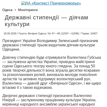
Одеса
>
Моніторинги
Державні стипендії — діячам
культури
18.06.2026 / Газета: Вечірня Одеса / № 47—48 (11597—11598) / Тираж: 10407
Президент України Володимир Зеленський призначив
державні стипендії трьом видатним діячам культури
Одещини.
Довічну сти­пендію буде отримувати Валентина Губська
— заслужена артистка України, провідна майстриня
сцени Одеського театру юного глядача. За понад 50
років творчої діяльності вона зіграла десятки яскравих
та різно­планових ролей, виховала молоде покоління
артистів та активно підтримує волонтерський рух.
Валентина — давній друг «Вечірньої Одеси», і ми щиро
вітаємо її з такою відзнакою.
Дворічні державні стипендії призначені Валентині
Нікіруй — заслуженому пра­цівнику культури України,
керівниці народного ансамблю української народної