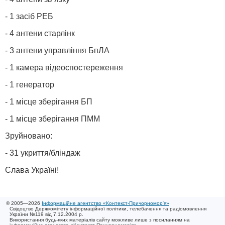
- 1 засіб РЕБ
- 4 антени старлінк
- 3 антени управління БпЛА
- 1 камера відеоспостереження
- 1 генератор
- 1 місце зберігання БП
- 1 місце зберігання ПММ
Зруйновано:
- 31 укриття/бліндаж
Слава Україні!
© 2005—2026
Інформаційне агентство «Контекст-Причорномор'я»
Свідоцтво Держкомітету інформаційної політики, телебачення та радіомовлення
України №119 від 7.12.2004 р.
Використання будь-яких матеріалів сайту можливе лише з посиланням на