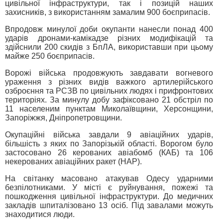
цивільної інфраструктури, так і позицій наших
захисників, з використанням замалим 900 боєприпасів.
Впродовж минулої доби окупанти нанесли понад 400
ударів дронами-камікадзе різних модифікацій та
здійснили 200 скидів з БпЛА, використавши при цьому
майже 250 боєприпасів.
Ворожі війська продовжують завдавати вогневого
ураження з різних видів важкого артилерійського
озброєння та РСЗВ по цивільних людях і прифронтових
територіях. За минулу добу зафіксовано 21 обстріл по
11 населеним пунктам Миколаївщини, Херсонщини,
Запоріжжя, Дніпропетровщини.
Окупаційні війська завдали 9 авіаційних ударів,
більшість з яких по Запорізькій області. Ворогом було
застосовано 26 керованих авіабомб (КАБ) та 106
некерованих авіаційних ракет (НАР).
На світанку масовано атакував Одесу ударними
безпілотниками. У місті є руйнування, пожежі та
пошкодження цивільної інфраструктури. До медичних
закладів шпиталізовано 13 осіб. Під завалами можуть
знаходитися люди.