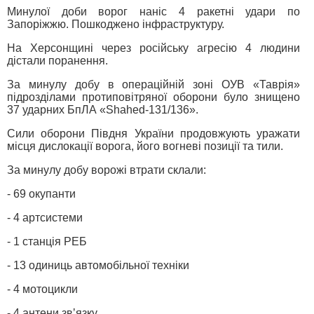
Минулої доби ворог наніс 4 ракетні удари по
Запоріжжю. Пошкоджено інфраструктуру.
На Херсонщині через російську агресію 4 людини
дістали поранення.
За минулу добу в операційній зоні ОУВ «Таврія»
підрозділами протиповітряної оборони було знищено
37 ударних БпЛА «Shahed-131/136».
Сили оборони Півдня України продовжують уражати
місця дислокації ворога, його вогневі позиції та тили.
За минулу добу ворожі втрати склали:
- 69 окупанти
- 4 артсистеми
- 1 станція РЕБ
- 13 одиниць автомобільної техніки
- 4 мотоцикли
- 4 антени звʼязку