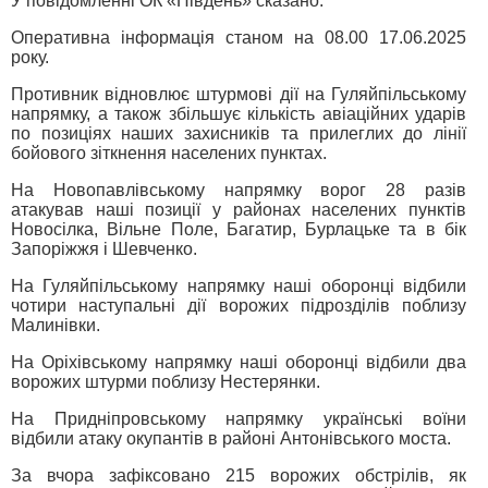
У повідомленні ОК «Південь» сказано:
Оперативна інформація станом на 08.00 17.06.2025
року.
Противник відновлює штурмові дії на Гуляйпільському
напрямку, а також збільшує кількість авіаційних ударів
по позиціях наших захисників та прилеглих до лінії
бойового зіткнення населених пунктах.
На Новопавлівському напрямку ворог 28 разів
атакував наші позиції у районах населених пунктів
Новосілка, Вільне Поле, Багатир, Бурлацьке та в бік
Запоріжжя і Шевченко.
На Гуляйпільському напрямку наші оборонці відбили
чотири наступальні дії ворожих підрозділів поблизу
Малинівки.
На Оріхівському напрямку наші оборонці відбили два
ворожих штурми поблизу Нестерянки.
На Придніпровському напрямку українські воїни
відбили атаку окупантів в районі Антонівського моста.
За вчора зафіксовано 215 ворожих обстрілів, як