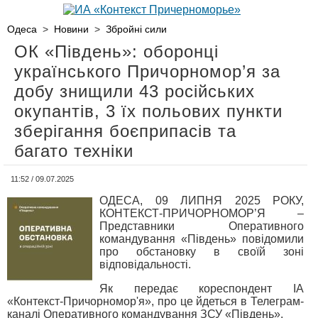
Одеса
>
Новини
>
Збройні сили
ОК «Південь»: оборонці
українського Причорномор’я за
добу знищили 43 російських
окупантів, 3 їх польових пункти
зберігання боєприпасів та
багато техніки
11:52 / 09.07.2025
ОДЕСА, 09 ЛИПНЯ 2025 РОКУ,
КОНТЕКСТ-ПРИЧОРНОМОР’Я –
Представники Оперативного
командування «Південь» повідомили
про обстановку в своїй зоні
відповідальності.
Як передає кореспондент ІА
«Контекст-Причорномор'я», про це йдеться в Телеграм-
каналі Оперативного командування ЗСУ «Південь».