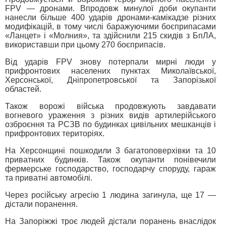
FPV — дронами. Впродовж минулої доби окупанти
нанесли більше 400 ударів дронами-камікадзе різних
модифікацій, в тому числі баражуючими боєприпасами
«Ланцет» і «Молния», та здійснили 215 скидів з БпЛА,
використавши при цьому 270 боєприпасів.
Від ударів FPV знову потерпали мирні люди у
прифронтових населених пунктах Миколаївської,
Херсонської, Дніпропетровської та Запорізької
областей.
Також ворожі війська продовжують завдавати
вогневого ураження з різних видів артилерійського
озброєння та РСЗВ по будинках цивільних мешканців і
прифронтових територіях.
На Херсонщині пошкодили 3 багатоповерхівки та 10
приватних будинків. Також окупанти понівечили
фермерське господарство, господарчу споруду, гараж
та приватні автомобілі.
Через російську агресію 1 людина загинула, ще 17 —
дістали поранення.
На Запоріжжі троє людей дістали поранень внаслідок