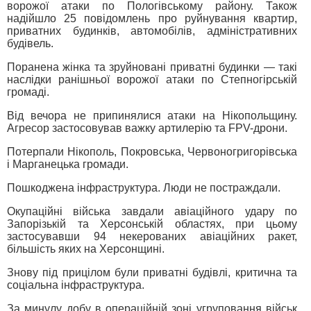
ворожої атаки по Пологівському району. Також
надійшло 25 повідомлень про руйнування квартир,
приватних будинків, автомобілів, адміністративних
будівель.
Поранена жінка та зруйновані приватні будинки — такі
наслідки ранішньої ворожої атаки по Степногірській
громаді.
Від вечора не припинялися атаки на Нікопольщину.
Агресор застосовував важку артилерію та FPV-дрони.
Потерпали Нікополь, Покровська, Червоногригорівська
і Марганецька громади.
Пошкоджена інфраструктура. Люди не постраждали.
Окупаційні війська завдали авіаційного удару по
Запорізькій та Херсонській областях, при цьому
застосувавши 94 некерованих авіаційних ракет,
більшість яких на Херсонщині.
Знову під прицілом були приватні будівлі, критична та
соціальна інфраструктура.
За минулу добу в операційній зоні угруповання військ