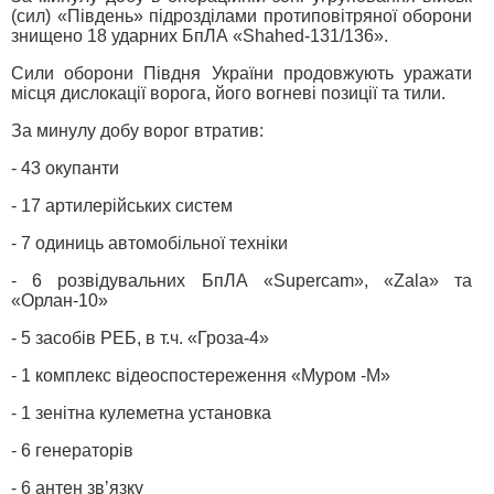
(сил) «Південь» підрозділами протиповітряної оборони
знищено 18 ударних БпЛА «Shahed-131/136».
Сили оборони Півдня України продовжують уражати
місця дислокації ворога, його вогневі позиції та тили.
За минулу добу ворог втратив:
- 43 окупанти
- 17 артилерійських систем
- 7 одиниць автомобільної техніки
- 6 розвідувальних БпЛА «Supercam», «Zala» та
«Орлан-10»
- 5 засобів РЕБ, в т.ч. «Гроза-4»
- 1 комплекс відеоспостереження «Муром -М»
- 1 зенітна кулеметна установка
- 6 генераторів
- 6 антен звʼязку