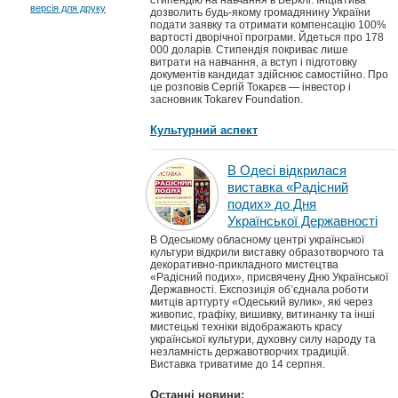
стипендію на навчання в Берклі. Ініціатива
версія для друку
дозволить будь-якому громадянину України
подати заявку та отримати компенсацію 100%
вартості дворічної програми. Йдеться про 178
000 доларів. Стипендія покриває лише
витрати на навчання, а вступ і підготовку
документів кандидат здійснює самостійно. Про
це розповів Сергій Токарєв — інвестор і
засновник Tokarev Foundation.
Культурний аспект
В Одесі відкрилася
виставка «Радісний
подих» до Дня
Української Державності
В Одеському обласному центрі української
культури відкрили виставку образотворчого та
декоративно-прикладного мистецтва
«Радісний подих», присвячену Дню Української
Державності. Експозиція об’єднала роботи
митців артгурту «Одеський вулик», які через
живопис, графіку, вишивку, витинанку та інші
мистецькі техніки відображають красу
української культури, духовну силу народу та
незламність державотворчих традицій.
Виставка триватиме до 14 серпня.
Останні новини: