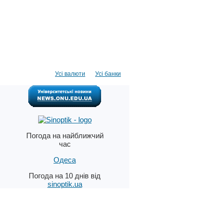
Усі валюти
Усі банки
Погода на найближчий
час
Одеса
Погода на 10 днів від
sinoptik.ua