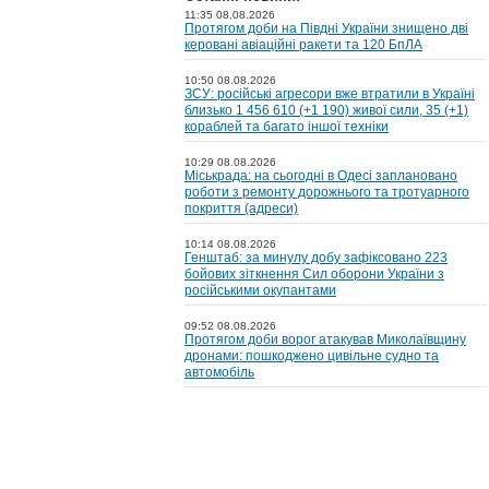
11:35 08.08.2026
Протягом доби на Півдні України знищено дві
керовані авіаційні ракети та 120 БпЛА
10:50 08.08.2026
ЗСУ: російські агресори вже втратили в Україні
близько 1 456 610 (+1 190) живої сили, 35 (+1)
кораблей та багато іншої техніки
10:29 08.08.2026
Міськрада: на cьогодні в Одесі заплановано
роботи з ремонту дорожнього та тротуарного
покриття (адреси)
10:14 08.08.2026
Генштаб: за минулу добу зафіксовано 223
бойових зіткнення Сил оборони України з
російськими окупантами
09:52 08.08.2026
Протягом доби ворог атакував Миколаївщину
дронами: пошкоджено цивільне судно та
автомобіль