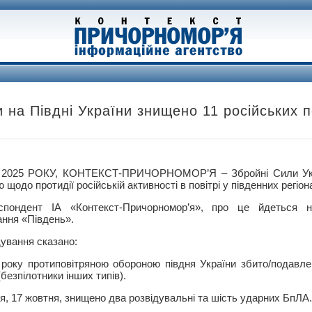
 на Півдні України знищено 11 російських п
2025 РОКУ, КОНТЕКСТ-ПРИЧОРНОМОР’Я – Збройні Сили Укр
щодо протидії російській активності в повітрі у південних регіон
спондент ІА «Контекст-Причорномор’я», про це йдеться на
ання «Південь».
ування сказано:
 року протиповітряною обороною півдня України збито/подавл
безпілотники інших типів).
, 17 жовтня, знищено два розвідувальні та шість ударних БпЛА.