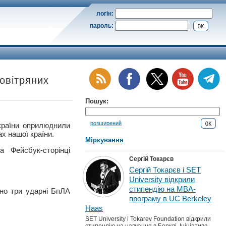
логін:
пароль:
овітряних
Пошук:
розширений
аїни оприлюднили
ах нашої країни.
Міркування
 Фейсбук-сторінці
Сергій Токарєв
Сергій Токарєв і SET
University відкрили
стипендію на MBA-
ено три ударні БпЛА
програму в UC Berkeley
Haas
SET University і Tokarev Foundation відкрили