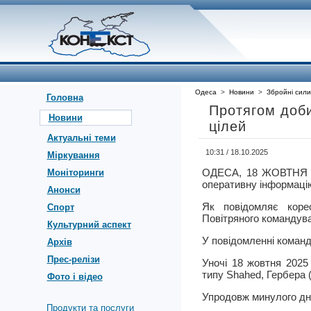
Одеса
>
Новини
>
Збройні сили
Головна
Протягом доби
Новини
цілей
Актуальні теми
10:31 / 18.10.2025
Міркування
ОДЕСА, 18 ЖОВТНЯ 
Моніторинги
оперативну інформацію 
Анонси
Як повідомляє коре
Спорт
Повітряного командув
Культурний аспект
У повідомленні команд
Архів
Прес-релізи
Уночі 18 жовтня 2025
типу Shahed, Гербера (
Фото і відео
Упродовж минулого дня
Продукти та послуги