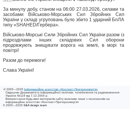
За минулу добу, станом на 06:00 27.03.2026, силами та
засобами Військово-Морських Сил Збройних Сил
України у складі угруповань було збито 1 ударний БпЛА
типу «SHAHED/Гербера».
Військово-Морські Сили Збройних Сил України разом із
підрозділами інших складових Сил оборони
продовжують знищувати ворога на землі, в морі та
повітрі!
Разом до перемоги!
Слава Україні!
© 2005—2026
Інформаційне агентство «Контекст-Причорномор'я»
Свідоцтво Держкомітету інформаційної політики, телебачення та радіомовлення
України №119 від 7.12.2004 р.
Використання будь-яких матеріалів сайту можливе лише з посиланням на
інформаційне агентство «Контекст-Причорномор'я»
© 2005—2026
S&A design team
/ 0.022