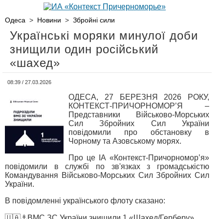
Одеса
>
Новини
>
Збройні сили
Українські моряки минулої доби
знищили один російський
«шахед»
08:39 / 27.03.2026
ОДЕСА, 27 БЕРЕЗНЯ 2026 РОКУ,
КОНТЕКСТ-ПРИЧОРНОМОР’Я –
Представники Військово-Морських
Сил Збройних Сил України
повідомили про обстановку в
Чорному та Азовському морях.
Про це ІА «Контекст-Причорномор’я»
повідомили в службі по зв'язках з громадськістю
Командування Військово-Морських Сил Збройних Сил
України.
В повідомленні українського флоту сказано:
🇺🇦⚓ВМС ЗС України знищили 1 «Шахед/Герберу»