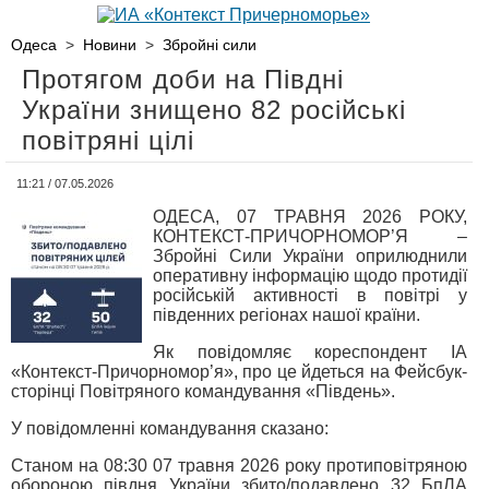
Одеса
>
Новини
>
Збройні сили
Протягом доби на Півдні
України знищено 82 російські
повітряні цілі
11:21 / 07.05.2026
ОДЕСА, 07 ТРАВНЯ 2026 РОКУ,
КОНТЕКСТ-ПРИЧОРНОМОР’Я –
Збройні Сили України оприлюднили
оперативну інформацію щодо протидії
російській активності в повітрі у
південних регіонах нашої країни.
Як повідомляє кореспондент ІА
«Контекст-Причорномор’я», про це йдеться на Фейсбук-
сторінці Повітряного командування «Південь».
У повідомленні командування сказано:
Станом на 08:30 07 травня 2026 року протиповітряною
обороною півдня України збито/подавлено 32 БпЛА