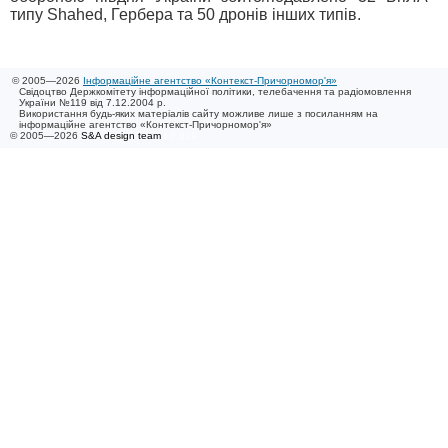
типу Shahed, Гербера та 50 дронів інших типів.
© 2005—2026
Інформаційне агентство «Контекст-Причорномор'я»
Свідоцтво Держкомітету інформаційної політики, телебачення та радіомовлення
України №119 від 7.12.2004 р.
Використання будь-яких матеріалів сайту можливе лише з посиланням на
інформаційне агентство «Контекст-Причорномор'я»
© 2005—2026
S&A design team
/ 0.019