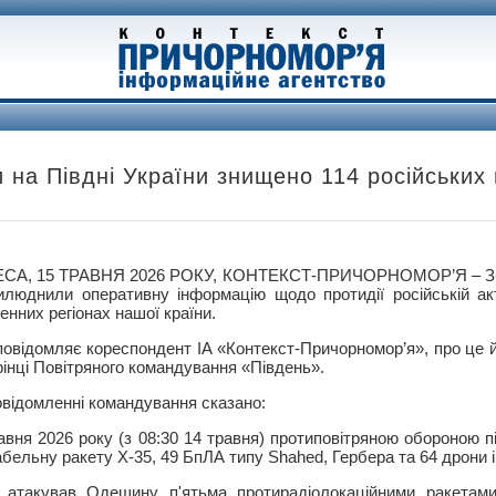
 на Півдні України знищено 114 російських 
СА, 15 ТРАВНЯ 2026 РОКУ, КОНТЕКСТ-ПРИЧОРНОМОР’Я – Збр
илюднили оперативну інформацію щодо протидії російській акт
енних регіонах нашої країни.
повідомляє кореспондент ІА «Контекст-Причорномор’я», про це 
рінці Повітряного командування «Південь».
овідомленні командування сказано:
авня 2026 року (з 08:30 14 травня) протиповітряною обороною п
бельну ракету Х-35, 49 БпЛА типу Shahed, Гербера та 64 дрони і
 атакував Одещину п'ятьма протирадіолокаційними ракетами