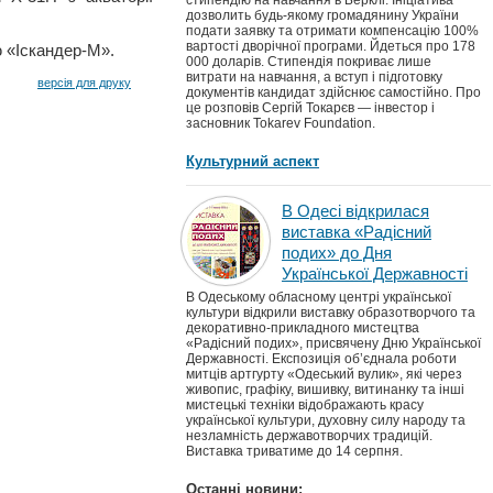
стипендію на навчання в Берклі. Ініціатива
дозволить будь-якому громадянину України
подати заявку та отримати компенсацію 100%
вартості дворічної програми. Йдеться про 178
ю «Іскандер-М».
000 доларів. Стипендія покриває лише
витрати на навчання, а вступ і підготовку
версія для друку
документів кандидат здійснює самостійно. Про
це розповів Сергій Токарєв — інвестор і
засновник Tokarev Foundation.
Культурний аспект
В Одесі відкрилася
виставка «Радісний
подих» до Дня
Української Державності
В Одеському обласному центрі української
культури відкрили виставку образотворчого та
декоративно-прикладного мистецтва
«Радісний подих», присвячену Дню Української
Державності. Експозиція об’єднала роботи
митців артгурту «Одеський вулик», які через
живопис, графіку, вишивку, витинанку та інші
мистецькі техніки відображають красу
української культури, духовну силу народу та
незламність державотворчих традицій.
Виставка триватиме до 14 серпня.
Останні новини: