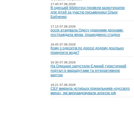
17:40 07.08.2026
В одеській бібліотеці провели казкотерапію
для дітей за участю письменниці Ольги
Бабченко
17:13 07.08.2026
росія атакувала Одесу ударними дронами:
постраждала жінка, пошкоджено стадіон
16:45 07.08.2026
Кому з одеситів по дорозі додому доцільно
прикупити води?
16:30 07.08.2026
На Одещині запустили Єдиний туристичний
портал із маршрутами та інтерактивною
картою
16:21 07.08.2026
СБУ викрила чотирьох прихильників «русского
мира», які виправдовували агресію рф