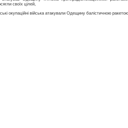
осягли своїх цілей,
йські окупаційні війська атакували Одещину балістичною ракето