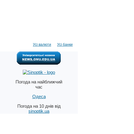
Усі валюти
Усі банки
Погода на найближчий
час
Одеса
Погода на 10 днів від
sinoptik.ua