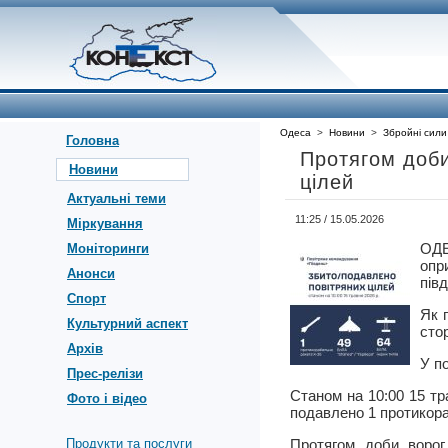
Одеса
>
Новини
>
Збройні сили
Головна
Протягом доби
Новини
цілей
Актуальні теми
11:25 / 15.05.2026
Міркування
ОДЕ
Моніторинги
опр
Анонси
півд
Спорт
Як 
Культурний аспект
сто
Архів
У п
Прес-релізи
Станом на 10:00 15 тр
Фото і відео
подавлено 1 протикора
Продукти та послуги
Протягом доби ворог