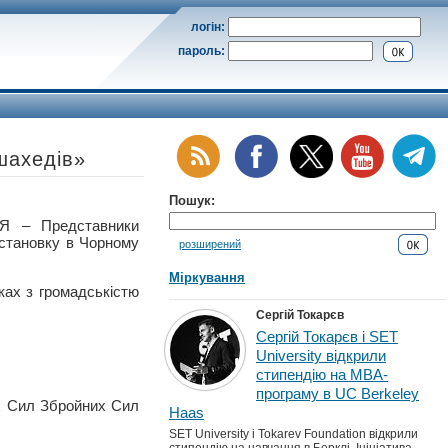
логін:
пароль:
шахедів»
Пошук:
 – Представники
становку в Чорному
розширений
Міркування
ках з громадськістю
Сергій Токарєв
Сергій Токарєв і SET
University відкрили
стипендію на MBA-
програму в UC Berkeley
их Сил Збройних Сил
Haas
SET University і Tokarev Foundation відкрили