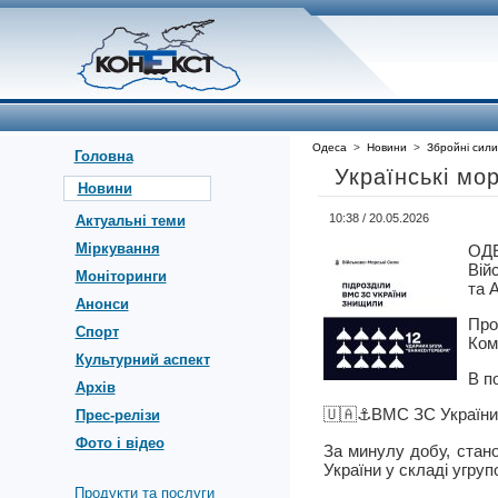
Одеса
>
Новини
>
Збройні сили
Головна
Українські мо
Новини
10:38 / 20.05.2026
Актуальні теми
Міркування
ОД
Вій
Моніторинги
та 
Анонси
Про
Спорт
Ком
Культурний аспект
В п
Архів
🇺🇦⚓ВМС ЗС України
Прес-релізи
Фото і відео
За минулу добу, стан
України у складі угр
Продукти та послуги