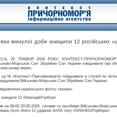
ряки минулої доби знищили 12 російських «
ЕСА, 20 ТРАВНЯ 2026 РОКУ, КОНТЕКСТ-ПРИЧОРНОМОР’Я
ськово-Морських Сил Збройних Сил України повідомили про об
Азовському морях.
 це ІА «Контекст-Причорномор’я» повідомили в службі по зв'яз
андування Військово-Морських Сил Збройних Сил України.
овідомленні українського флоту сказано:
 знищили 12 «Шахедів/Гербер»
ом на 06:00 20.05.2026, силами та засобами Військово-Морськ
уповань було збито 12 ударних БпЛА типу «SHAHED/Гербера».