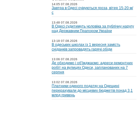
14:05 07.08.2026
Завтра в Одесі очікуються гроза, вітер 15-20 м/
с
13:48 07.08.2026
В Одесі судитимуть чоловіка за публічну наругу
над Державним Прапором України
13:18 07.08.2026
В одеських школах із 1 вересня замість
сніданків запровадять гарячі обіди
13:06 07.08.2026
Де обходимо і об'їжджаємо: адреси ремонтних
робіт на вулицях Одеси, запланованих на 7
серпня
13:02 07.08.2026
Платники єдиного податку на Одещині
перерахували до місцевих бюджетів понад 3,1
млрд гривень