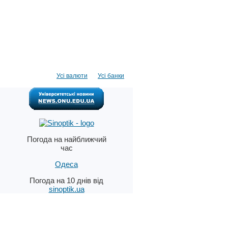
Усі валюти
Усі банки
Погода на найближчий
час
Одеса
Погода на 10 днів від
sinoptik.ua