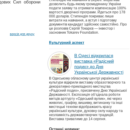
стипендію на навчання в Берклі. Ініціатива
адових Сил оборони
дозволить будь-якому громадянину України
подати заявку та отримати компенсацію 100%
вартості дворічної програми. Йдеться про 178
000 доларів. Стипендія покриває лише
витрати на навчання, а вступ і підготовку
документів кандидат здійснює самостійно. Про
це розповів Сергій Токарєв — інвестор і
засновник Tokarev Foundation.
версія для друку
Культурний аспект
В Одесі відкрилася
виставка «Радісний
подих» до Дня
Української Державності
В Одеському обласному центрі української
культури відкрили виставку образотворчого та
декоративно-прикладного мистецтва
«Радісний подих», присвячену Дню Української
Державності. Експозиція об’єднала роботи
митців артгурту «Одеський вулик», які через
живопис, графіку, вишивку, витинанку та інші
мистецькі техніки відображають красу
української культури, духовну силу народу та
незламність державотворчих традицій.
Виставка триватиме до 14 серпня.
Останні новини: