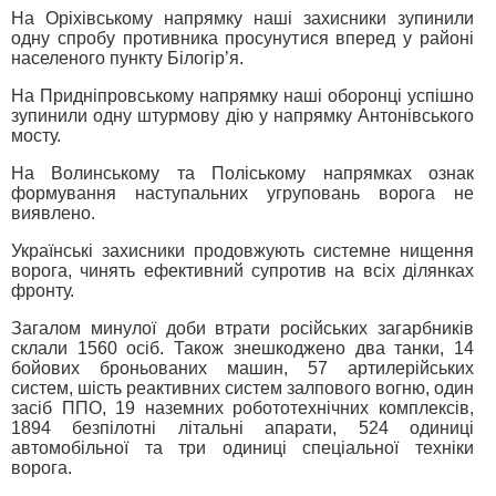
На Оріхівському напрямку наші захисники зупинили
одну спробу противника просунутися вперед у районі
населеного пункту Білогір’я.
На Придніпровському напрямку наші оборонці успішно
зупинили одну штурмову дію у напрямку Антонівського
мосту.
На Волинському та Поліському напрямках ознак
формування наступальних угруповань ворога не
виявлено.
Українські захисники продовжують системне нищення
ворога, чинять ефективний супротив на всіх ділянках
фронту.
Загалом минулої доби втрати російських загарбників
склали 1560 осіб. Також знешкоджено два танки, 14
бойових броньованих машин, 57 артилерійських
систем, шість реактивних систем залпового вогню, один
засіб ППО, 19 наземних робототехнічних комплексів,
1894 безпілотні літальні апарати, 524 одиниці
автомобільної та три одиниці спеціальної техніки
ворога.