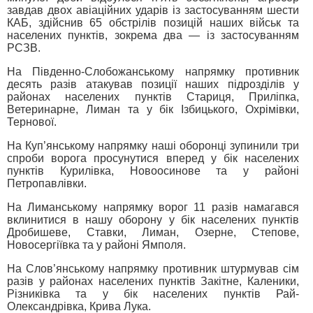
завдав двох авіаційних ударів із застосуванням шести
КАБ, здійснив 65 обстрілів позицій наших військ та
населених пунктів, зокрема два — із застосуванням
РСЗВ.
На Південно-Слобожанському напрямку противник
десять разів атакував позиції наших підрозділів у
районах населених пунктів Стариця, Приліпка,
Ветеринарне, Лиман та у бік Ізбицького, Охрімівки,
Тернової.
На Куп’янському напрямку наші оборонці зупинили три
спроби ворога просунутися вперед у бік населених
пунктів Курилівка, Новоосинове та у районі
Петропавлівки.
На Лиманському напрямку ворог 11 разів намагався
вклинитися в нашу оборону у бік населених пунктів
Дробишеве, Ставки, Лиман, Озерне, Степове,
Новосергіївка та у районі Ямполя.
На Слов’янському напрямку противник штурмував сім
разів у районах населених пунктів Закітне, Каленики,
Різниківка та у бік населених пунктів Рай-
Олександрівка, Крива Лука.