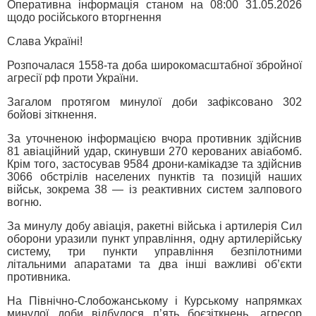
Оперативна інформація станом на 08:00 31.05.2026
щодо російського вторгнення
Слава Україні!
Розпочалася 1558-та доба широкомасштабної збройної
агресії рф проти України.
Загалом протягом минулої доби зафіксовано 302
бойові зіткнення.
За уточненою інформацією вчора противник здійснив
81 авіаційний удар, скинувши 270 керованих авіабомб.
Крім того, застосував 9584 дрони-камікадзе та здійснив
3066 обстрілів населених пунктів та позицій наших
військ, зокрема 38 — із реактивних систем залпового
вогню.
За минулу добу авіація, ракетні війська і артилерія Сил
оборони уразили пункт управління, одну артилерійську
систему, три пункти управління безпілотними
літальними апаратами та два інші важливі об’єкти
противника.
На Північно-Слобожанському і Курському напрямках
минулої доби відбулося п’ять боєзіткнень, агресор