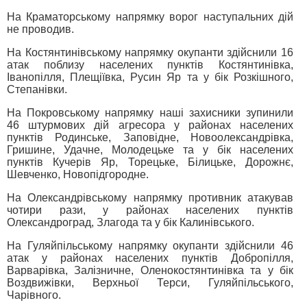
На Краматорському напрямку ворог наступальних дій
не проводив.
На Костянтинівському напрямку окупанти здійснили 16
атак поблизу населених пунктів Костянтинівка,
Іванопілля, Плещіївка, Русин Яр та у бік Розкішного,
Степанівки.
На Покровському напрямку наші захисники зупинили
46 штурмових дій агресора у районах населених
пунктів Родинське, Заповідне, Новоолександрівка,
Гришине, Удачне, Молодецьке та у бік населених
пунктів Кучерів Яр, Торецьке, Білицьке, Дорожнє,
Шевченко, Новопідгородне.
На Олександрівському напрямку противник атакував
чотири рази, у районах населених пунктів
Олександроград, Злагода та у бік Калинівського.
На Гуляйпільському напрямку окупанти здійснили 46
атак у районах населених пунктів Добропілля,
Варварівка, Залізничне, Оленокостянтинівка та у бік
Воздвижівки, Верхньої Терси, Гуляйпільського,
Чарівного.