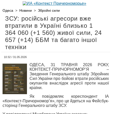
Одеса
>
Новини
>
Збройні сили
ЗСУ: російські агресори вже
втратили в Україні близько 1
364 060 (+1 560) живої сили, 24
657 (+14) ББМ та багато іншої
техніки
10:32 / 31.05.2026
ОДЕСА, 31 ТРАВНЯ 2026 РОКУ,
КОНТЕКСТ-ПРИЧОРНОМОР’Я –
Зведення Генерального штабу Збройних
Сил України про бойові втрати російських
окупантів внаслідок агресії проти нашої
країни.
Як повідомляє кореспондент ІА
«Контекст-Причорномор’я», про це йдеться на Фейсбук-
сторінці Генерального штабу ЗСУ.