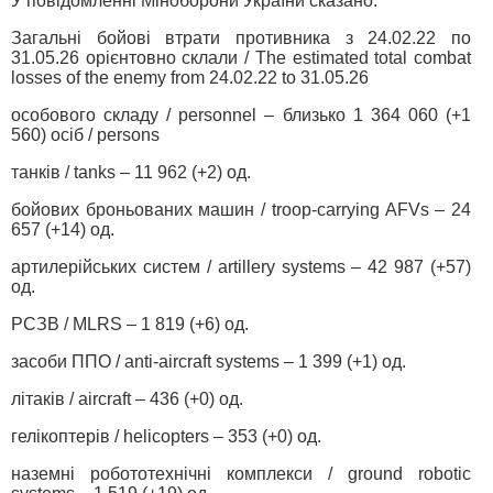
У повідомленні Міноборони України сказано:
Загальні бойові втрати противника з 24.02.22 по
31.05.26 орієнтовно склали / The estimated total combat
losses of the enemy from 24.02.22 to 31.05.26
особового складу / personnel – близько 1 364 060 (+1
560) осіб / persons
танків / tanks – 11 962 (+2) од.
бойових броньованих машин / troop-carrying AFVs – 24
657 (+14) од.
артилерійських систем / artillery systems – 42 987 (+57)
од.
РСЗВ / MLRS – 1 819 (+6) од.
засоби ППО / anti-aircraft systems – 1 399 (+1) од.
літаків / aircraft – 436 (+0) од.
гелікоптерів / helicopters – 353 (+0) од.
наземні робототехнічні комплекси / ground robotic