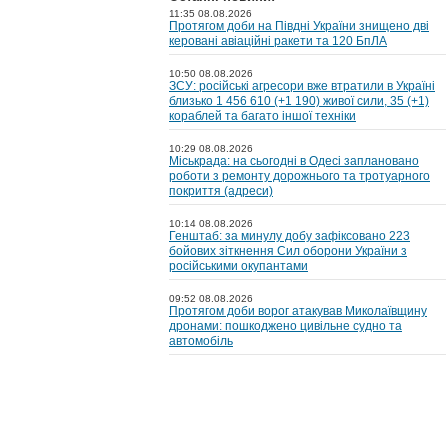
11:35 08.08.2026
Протягом доби на Півдні України знищено дві
керовані авіаційні ракети та 120 БпЛА
10:50 08.08.2026
ЗСУ: російські агресори вже втратили в Україні
близько 1 456 610 (+1 190) живої сили, 35 (+1)
кораблей та багато іншої техніки
10:29 08.08.2026
Міськрада: на cьогодні в Одесі заплановано
роботи з ремонту дорожнього та тротуарного
покриття (адреси)
10:14 08.08.2026
Генштаб: за минулу добу зафіксовано 223
бойових зіткнення Сил оборони України з
російськими окупантами
09:52 08.08.2026
Протягом доби ворог атакував Миколаївщину
дронами: пошкоджено цивільне судно та
автомобіль