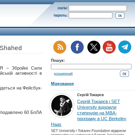
логін:
пароль:
 Shahed
Пошук:
 – Збройні Сили
ській активності в
розширений
Міркування
йдеться на Фейсбук-
Сергій Токарєв
Сергій Токарєв і SET
University відкрили
о/подавлено 60 БпЛА
стипендію на MBA-
програму в UC Berkeley
Haas
SET University і Tokarev Foundation відкрили