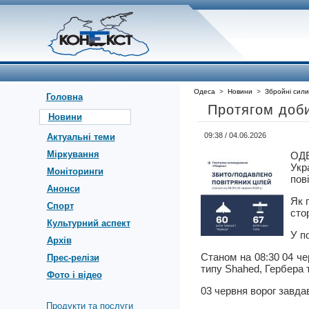
Одеса
>
Новини
>
Збройні сили
Головна
Протягом доби
Новини
09:38 / 04.06.2026
Актуальні теми
Міркування
ОД
Укр
Моніторинги
пов
Анонси
Як 
Спорт
сто
Культурний аспект
У п
Архів
Станом на 08:30 04 ч
Прес-релізи
типу Shahed, Гербера т
Фото і відео
03 червня ворог завда
Продукти та послуги