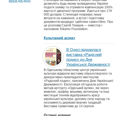
стипендію на навчання в Берклі. Ініціатива
версія для друку
дозволить будь-якому громадянину України
подати заявку та отримати компенсацію 100%
вартості дворічної програми. Йдеться про 178
000 доларів. Стипендія покриває лише
витрати на навчання, а вступ і підготовку
документів кандидат здійснює самостійно. Про
це розповів Сергій Токарєв — інвестор і
засновник Tokarev Foundation.
Культурний аспект
В Одесі відкрилася
виставка «Радісний
подих» до Дня
Української Державності
В Одеському обласному центрі української
культури відкрили виставку образотворчого та
декоративно-прикладного мистецтва
«Радісний подих», присвячену Дню Української
Державності. Експозиція об’єднала роботи
митців артгурту «Одеський вулик», які через
живопис, графіку, вишивку, витинанку та інші
мистецькі техніки відображають красу
української культури, духовну силу народу та
незламність державотворчих традицій.
Виставка триватиме до 14 серпня.
Останні новини: