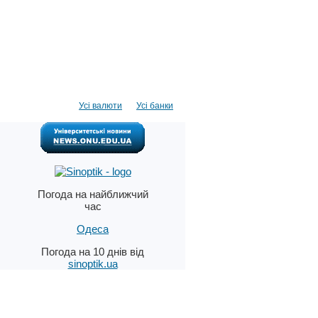
Усі валюти
Усі банки
Погода на найближчий
час
Одеса
Погода на 10 днів від
sinoptik.ua