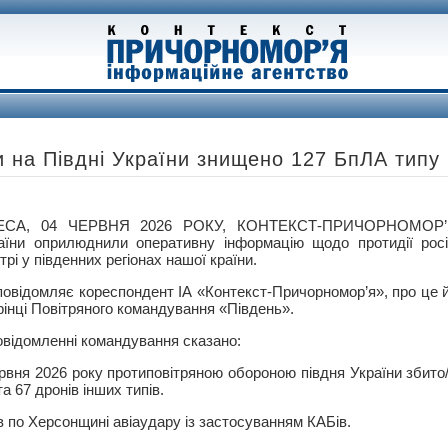
 на Півдні України знищено 127 БпЛА типу
ЕСА, 04 ЧЕРВНЯ 2026 РОКУ, КОНТЕКСТ-ПРИЧОРНОМОР’Я
аїни оприлюднили оперативну інформацію щодо протидії росій
ітрі у південних регіонах нашої країни.
повідомляє кореспондент ІА «Контекст-Причорномор’я», про це 
рінці Повітряного командування «Південь».
овідомленні командування сказано:
ервня 2026 року протиповітряною обороною півдня України збит
а 67 дронів інших типів.
в по Херсонщині авіаудару із застосуванням КАБів.