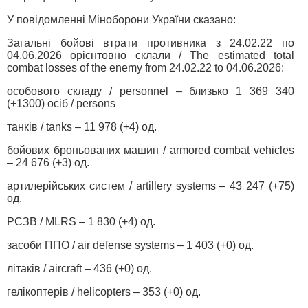
У повідомленні Міноборони України сказано:
Загальні бойові втрати противника з 24.02.22 по
04.06.2026 орієнтовно склали / The estimated total
combat losses of the enemy from 24.02.22 to 04.06.2026:
особового складу / personnel – близько 1 369 340
(+1300) осіб / persons
танків / tanks – 11 978 (+4) од.
бойових броньованих машин / armored combat vehicles
– 24 676 (+3) од.
артилерійських систем / artillery systems – 43 247 (+75)
од.
РСЗВ / MLRS – 1 830 (+4) од.
засоби ППО / air defense systems – 1 403 (+0) од.
літаків / aircraft – 436 (+0) од.
гелікоптерів / helicopters – 353 (+0) од.