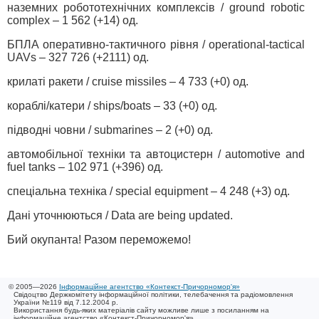
наземних робототехнічних комплексів / ground robotic
complex – 1 562 (+14) од.
БПЛА оперативно-тактичного рівня / operational-tactical
UAVs – 327 726 (+2111) од.
крилаті ракети / cruise missiles – 4 733 (+0) од.
кораблі/катери / ships/boats – 33 (+0) од.
підводні човни / submarines – 2 (+0) од.
автомобільної техніки та автоцистерн / automotive and
fuel tanks – 102 971 (+396) од.
спеціальна техніка / special equipment – 4 248 (+3) од.
Дані уточнюються / Data are being updated.
Бий окупанта! Разом переможемо!
© 2005—2026
Інформаційне агентство «Контекст-Причорномор'я»
Свідоцтво Держкомітету інформаційної політики, телебачення та радіомовлення
України №119 від 7.12.2004 р.
Використання будь-яких матеріалів сайту можливе лише з посиланням на
інформаційне агентство «Контекст-Причорномор'я»