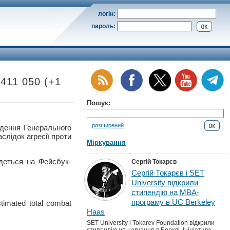
логін:
пароль:
 411 050 (+1
Пошук:
розширений
ння Генерального
слідок агресії проти
Міркування
деться на Фейсбук-
Сергій Токарєв
Сергій Токарєв і SET
University відкрили
стипендію на MBA-
програму в UC Berkeley
timated total combat
Haas
SET University і Tokarev Foundation відкрили