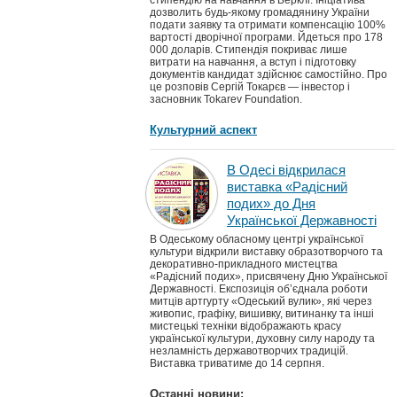
стипендію на навчання в Берклі. Ініціатива
дозволить будь-якому громадянину України
подати заявку та отримати компенсацію 100%
вартості дворічної програми. Йдеться про 178
000 доларів. Стипендія покриває лише
витрати на навчання, а вступ і підготовку
документів кандидат здійснює самостійно. Про
це розповів Сергій Токарєв — інвестор і
засновник Tokarev Foundation.
Культурний аспект
В Одесі відкрилася
виставка «Радісний
подих» до Дня
Української Державності
В Одеському обласному центрі української
культури відкрили виставку образотворчого та
декоративно-прикладного мистецтва
«Радісний подих», присвячену Дню Української
Державності. Експозиція об’єднала роботи
митців артгурту «Одеський вулик», які через
живопис, графіку, вишивку, витинанку та інші
мистецькі техніки відображають красу
української культури, духовну силу народу та
незламність державотворчих традицій.
Виставка триватиме до 14 серпня.
Останні новини: