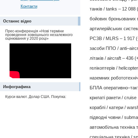
Контакти
танків / tanks – 12 088 
бойових броньованих ма
Останнє відео
артилерійських систем /
Прес-конференція «Нові терміни
проведення зовнішнього незалежного
РСЗВ / MLRS – 1 917 (
оцінювання у 2020 році»
засоби ППО / anti–aircr
літаків / aircraft – 436 (
гелікоптерів / helicopte
наземних робототехнічн
Инфографика
БПЛА оперативно–тактич
Курси валют. Долар США. Покупка:
крилаті ракети / cruise 
кораблі / катери / warsh
підводні човни / submar
автомобільна техніка та
спеціальна техніка / sp