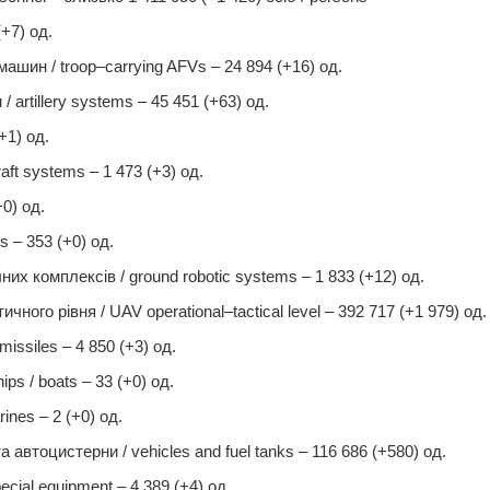
(+7) од.
шин / troop–carrying AFVs – 24 894 (+16) од.
 artillery systems – 45 451 (+63) од.
+1) од.
aft systems – 1 473 (+3) од.
+0) од.
rs – 353 (+0) од.
их комплексів / ground robotic systems – 1 833 (+12) од.
ного рівня / UAV operational–tactical level – 392 717 (+1 979) од.
missiles – 4 850 (+3) од.
ips / boats – 33 (+0) од.
ines – 2 (+0) од.
 автоцистерни / vehicles and fuel tanks – 116 686 (+580) од.
ecial equipment – 4 389 (+4) од.