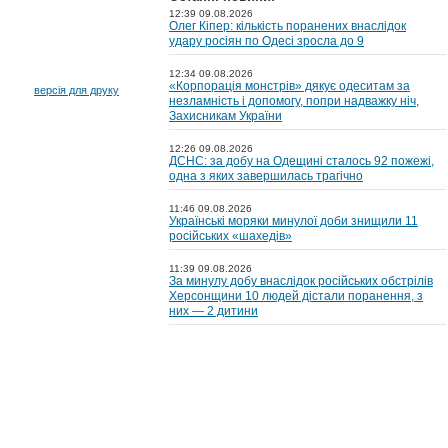
12:39 09.08.2026
Олег Кіпер: кількість поранених внаслідок
удару росіян по Одесі зросла до 9
12:34 09.08.2026
«Корпорація монстрів» дякує одеситам за
версія для друку
незламність і допомогу, попри надважку ніч,
Захисникам України
12:26 09.08.2026
ДСНС: за добу на Одещині сталось 92 пожежі,
одна з яких завершилась трагічно
11:46 09.08.2026
Українські моряки минулої доби знищили 11
російських «шахедів»
11:39 09.08.2026
За минулу добу внаслідок російських обстрілів
Херсонщини 10 людей дістали поранення, з
них — 2 дитини