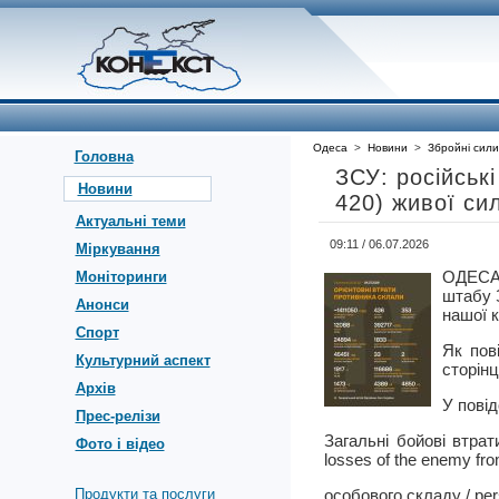
Одеса
>
Новини
>
Збройні сили
Головна
ЗСУ: російські
Новини
420) живої сил
Актуальні теми
09:11 / 06.07.2026
Міркування
ОДЕСА
Моніторинги
штабу З
Анонси
нашої к
Спорт
Як пов
Культурний аспект
сторін
Архів
У пові
Прес-релізи
Загальні бойові втрат
Фото і відео
losses of the enemy fro
Продукти та послуги
особового складу / per