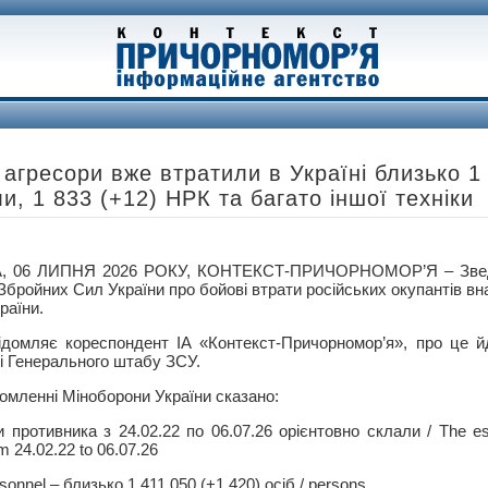
 агресори вже втратили в Україні близько 1
и, 1 833 (+12) НРК та багато іншої техніки
, 06 ЛИПНЯ 2026 РОКУ, КОНТЕКСТ-ПРИЧОРНОМОР’Я – Зведе
бройних Сил України про бойові втрати російських окупантів вна
раїни.
ідомляє кореспондент ІА «Контекст-Причорномор’я», про це й
ці Генерального штабу ЗСУ.
домленні Міноборони України сказано:
и противника з 24.02.22 по 06.07.26 орієнтовно склали / The es
m 24.02.22 to 06.07.26
sonnel – близько 1 411 050 (+1 420) осіб / persons