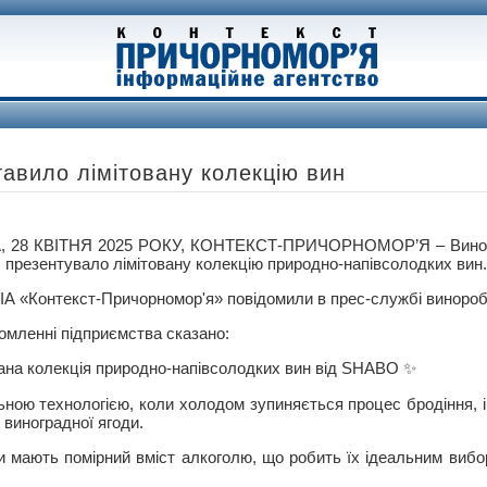
вило лімітовану колекцію вин
 28 КВІТНЯ 2025 РОКУ, КОНТЕКСТ-ПРИЧОРНОМОР’Я – Винор
презентувало лімітовану колекцію природно-напівсолодких вин.
 ІА «Контекст-Причорномор'я» повідомили в прес-службі виноро
омленні підприємства сказано:
вана колекція природно-напівсолодких вин від SHABO ✨
ьною технологією, коли холодом зупиняється процес бродіння, і
 виноградної ягоди.
ни мають помірний вміст алкоголю, що робить їх ідеальним виб