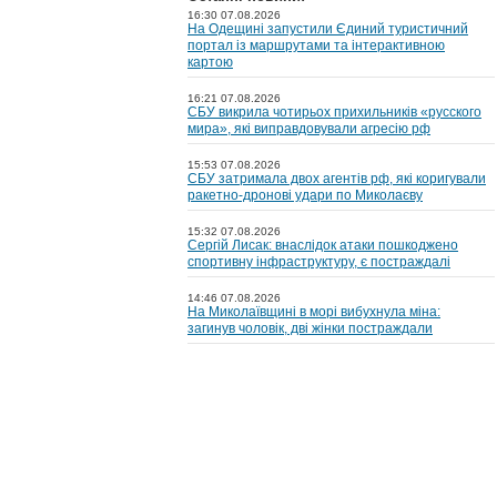
16:30 07.08.2026
На Одещині запустили Єдиний туристичний
портал із маршрутами та інтерактивною
картою
16:21 07.08.2026
СБУ викрила чотирьох прихильників «русского
мира», які виправдовували агресію рф
15:53 07.08.2026
СБУ затримала двох агентів рф, які коригували
ракетно-дронові удари по Миколаєву
15:32 07.08.2026
Сергій Лисак: внаслідок атаки пошкоджено
спортивну інфраструктуру, є постраждалі
14:46 07.08.2026
На Миколаївщині в морі вибухнула міна:
загинув чоловік, дві жінки постраждали