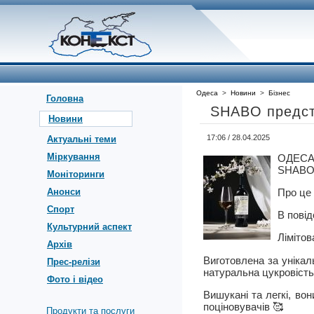
Одеса
>
Новини
>
Бізнес
Головна
SHABO предста
Новини
17:06 / 28.04.2025
Актуальні теми
Міркування
ОДЕСА,
SHABO 
Моніторинги
Анонси
Про це
Спорт
В повід
Культурний аспект
Ліміто
Архів
Виготовлена за унікал
Прес-релізи
натуральна цукровість
Фото і відео
Вишукані та легкі, во
поціновувачів 🥰
Продукти та послуги