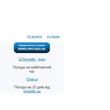
Усі валюти
Усі банки
Погода на найближчий
час
Одеса
Погода на 10 днів від
sinoptik.ua