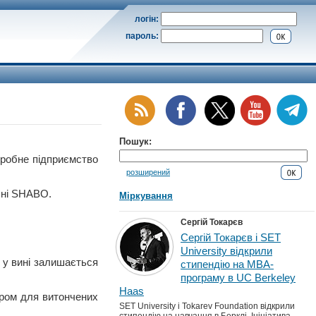
логін:
пароль:
Пошук:
обне підприємство
розширений
бні SHABO.
Міркування
Сергій Токарєв
Сергій Токарєв і SET
University відкрили
 у вині залишається
стипендію на MBA-
програму в UC Berkeley
Haas
ором для витончених
SET University і Tokarev Foundation відкрили