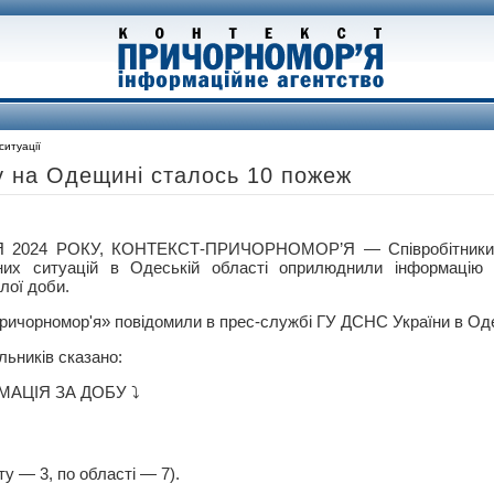
ситуації
у на Одещині сталось 10 пожеж
 2024 РОКУ, КОНТЕКСТ-ПРИЧОРНОМОР’Я — Співробітники 
них ситуацій в Одеській області оприлюднили інформацію
лої доби.
ричорномор'я» повідомили в прес-службі ГУ ДСНС України в Оде
льників сказано:
АЦІЯ ЗА ДОБУ ⤵️
у — 3, по області — 7).