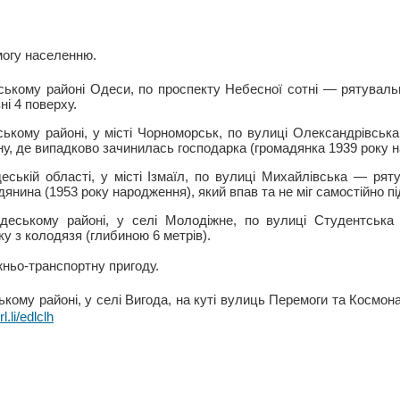
могу населенню.
вському районі Одеси, по проспекту Небесної сотні — рятуваль
ні 4 поверху.
ському районі, у місті Чорноморськ, по вулиці Олександрівсь
ну, де випадково зачинилась господарка (громадянка 1939 року 
еській області, у місті Ізмаїл, по вулиці Михайлівська — рят
дянина (1953 року народження), який впав та не міг самостійно п
Одеському районі, у селі Молодіжне, по вулиці Студентськ
ку з колодязя (глибиною 6 метрів).
ньо-транспортну пригоду.
ькому районі, у селі Вигода, на куті вулиць Перемоги та Космона
rl.li/edlclh