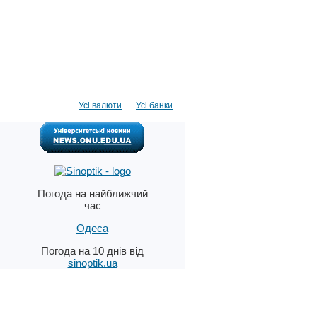
Усі валюти
Усі банки
Погода на найближчий
час
Одеса
Погода на 10 днів від
sinoptik.ua