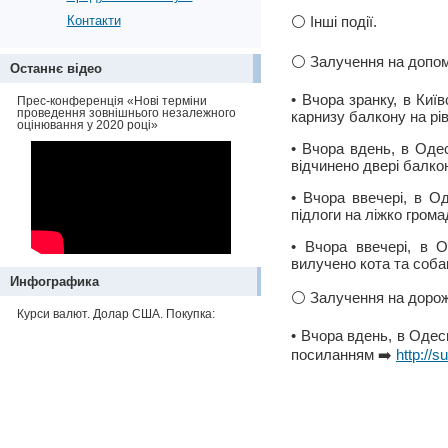
Контакти
⚪️ Інші події.
⚪️ Залучення на допо
Останнє відео
• Вчора зранку, в Киї
Прес-конференція «Нові терміни
проведення зовнішнього незалежного
карнизу балкону на рів
оцінювання у 2020 році»
• Вчора вдень, в Оде
відчинено двері балко
• Вчора ввечері, в Од
підлоги на ліжко грома
• Вчора ввечері, в 
вилучено кота та соба
Инфографика
⚪️ Залучення на дорож
Курси валют. Долар США. Покупка:
• Вчора вдень, в Одес
посиланням ➡️
http://su