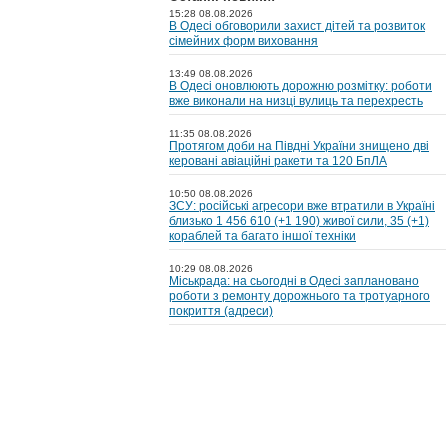
15:28 08.08.2026
В Одесі обговорили захист дітей та розвиток
сімейних форм виховання
13:49 08.08.2026
В Одесі оновлюють дорожню розмітку: роботи
вже виконали на низці вулиць та перехресть
11:35 08.08.2026
Протягом доби на Півдні України знищено дві
керовані авіаційні ракети та 120 БпЛА
10:50 08.08.2026
ЗСУ: російські агресори вже втратили в Україні
близько 1 456 610 (+1 190) живої сили, 35 (+1)
кораблей та багато іншої техніки
10:29 08.08.2026
Міськрада: на cьогодні в Одесі заплановано
роботи з ремонту дорожнього та тротуарного
покриття (адреси)