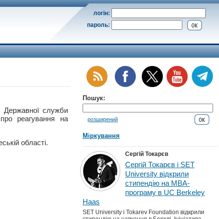
логін:
пароль:
Пошук:
Державної служби
 про реагування на
розширений
Міркування
ській області.
Сергій Токарєв
Сергій Токарєв і SET
University відкрили
стипендію на MBA-
програму в UC Berkeley
Haas
SET University і Tokarev Foundation відкрили