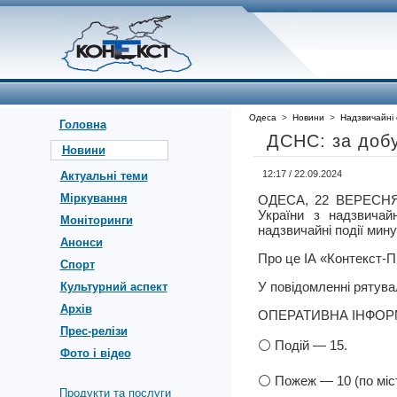
Одеса
>
Новини
>
Надзвичайні 
Головна
ДСНС: за доб
Новини
12:17 / 22.09.2024
Актуальні теми
Міркування
ОДЕСА, 22 ВЕРЕСНЯ
України з надзвичай
Моніторинги
надзвичайні події мину
Анонси
Про це ІА «Контекст-П
Спорт
У повідомленні рятува
Культурний аспект
Архів
ОПЕРАТИВНА ІНФОРМ
Прес-релізи
⚪️ Подій — 15.
Фото і відео
⚪️ Пожеж — 10 (по міст
Продукти та послуги