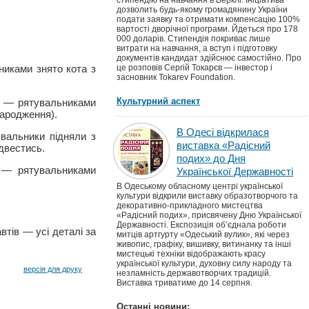
стипендію на навчання в Берклі. Ініціатива
дозволить будь-якому громадянину України
подати заявку та отримати компенсацію 100%
вартості дворічної програми. Йдеться про 178
000 доларів. Стипендія покриває лише
витрати на навчання, а вступ і підготовку
документів кандидат здійснює самостійно. Про
никами знято кота з
це розповів Сергій Токарєв — інвестор і
засновник Tokarev Foundation.
Культурний аспект
ка — рятувальниками
народження).
В Одесі відкрилася
увальники підняли з
виставка «Радісний
ідвестись.
подих» до Дня
а — рятувальниками
Української Державності
В Одеському обласному центрі української
культури відкрили виставку образотворчого та
декоративно-прикладного мистецтва
«Радісний подих», присвячену Дню Української
Державності. Експозиція об’єднала роботи
втів — усі деталі за
митців артгурту «Одеський вулик», які через
живопис, графіку, вишивку, витинанку та інші
мистецькі техніки відображають красу
української культури, духовну силу народу та
версія для друку
незламність державотворчих традицій.
Виставка триватиме до 14 серпня.
Останні новини: