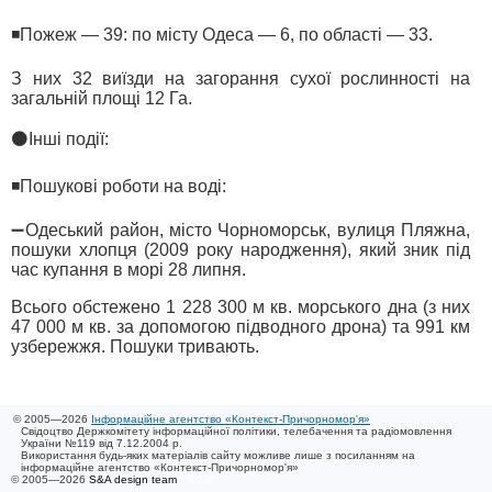
◾️Пожеж — 39: по місту Одеса — 6, по області — 33.
З них 32 виїзди на загорання сухої рослинності на
загальній площі 12 Га.
⚫️Інші події:
◾️Пошукові роботи на воді:
➖Одеський район, місто Чорноморськ, вулиця Пляжна,
пошуки хлопця (2009 року народження), який зник під
час купання в морі 28 липня.
Всього обстежено 1 228 300 м кв. морського дна (з них
47 000 м кв. за допомогою підводного дрона) та 991 км
узбережжя. Пошуки тривають.
© 2005—2026
Інформаційне агентство «Контекст-Причорномор'я»
Свідоцтво Держкомітету інформаційної політики, телебачення та радіомовлення
України №119 від 7.12.2004 р.
Використання будь-яких матеріалів сайту можливе лише з посиланням на
інформаційне агентство «Контекст-Причорномор'я»
© 2005—2026
S&A design team
/ 0.030