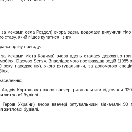
, за межами села Роздол) вчора вдень водолази вилучили тіло 
о ставу, який пішов купатися і зник.
ранспортну пригоду:
, за межами міста Кодима) вчора вдень сталася дорожньо-тра
мобіля “Daewoo Sens». Внаслідок чого постраждав водій (1985 р
0 року народження), якого рятувальники, за допомогою спеціа
біля.
 населенню:
я Андрія Карташова) вчора ввечері рятувальники відкачали 33
я житлової будівлі.
я Героїв України) вчора ввечері рятувальники відкачали 90
я житлової будівлі.