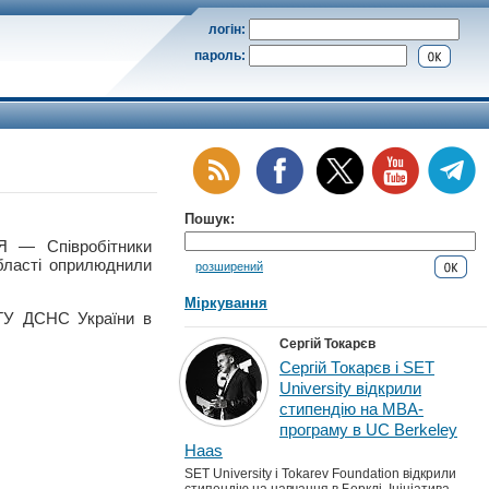
логін:
пароль:
Пошук:
— Співробітники
бласті оприлюднили
розширений
Міркування
 ГУ ДСНС України в
Сергій Токарєв
Сергій Токарєв і SET
University відкрили
стипендію на MBA-
програму в UC Berkeley
Haas
SET University і Tokarev Foundation відкрили