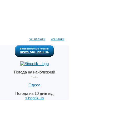
Усі валюти
Усі банки
Погода на найближчий
час
Одеса
Погода на 10 днів від
sinoptik.ua