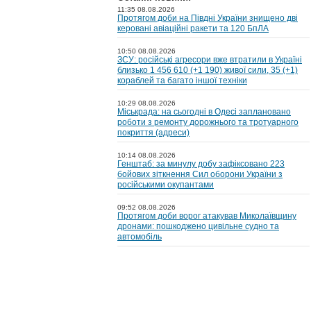
11:35 08.08.2026
Протягом доби на Півдні України знищено дві
керовані авіаційні ракети та 120 БпЛА
10:50 08.08.2026
ЗСУ: російські агресори вже втратили в Україні
близько 1 456 610 (+1 190) живої сили, 35 (+1)
кораблей та багато іншої техніки
10:29 08.08.2026
Міськрада: на cьогодні в Одесі заплановано
роботи з ремонту дорожнього та тротуарного
покриття (адреси)
10:14 08.08.2026
Генштаб: за минулу добу зафіксовано 223
бойових зіткнення Сил оборони України з
російськими окупантами
09:52 08.08.2026
Протягом доби ворог атакував Миколаївщину
дронами: пошкоджено цивільне судно та
автомобіль