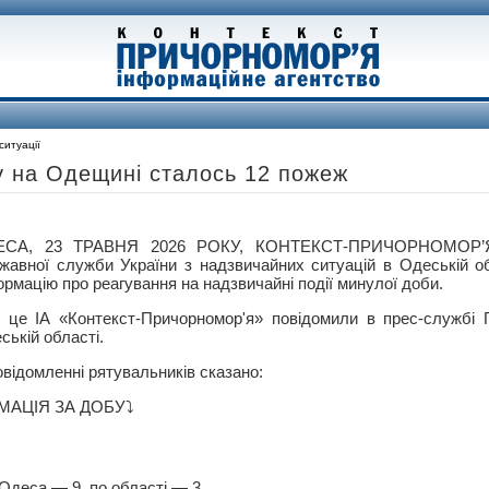
ситуації
у на Одещині сталось 12 пожеж
ЕСА, 23 ТРАВНЯ 2026 РОКУ, КОНТЕКСТ-ПРИЧОРНОМОР’Я 
жавної служби України з надзвичайних ситуацій в Одеській о
ормацію про реагування на надзвичайні події минулої доби.
 це ІА «Контекст-Причорномор'я» повідомили в прес-службі
ській області.
овідомленні рятувальників сказано:
АЦІЯ ЗА ДОБУ⤵️
 Одеса — 9, по області — 3.