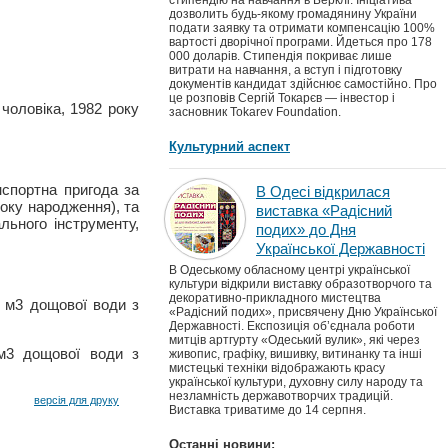
стипендію на навчання в Берклі. Ініціатива
дозволить будь-якому громадянину України
подати заявку та отримати компенсацію 100%
вартості дворічної програми. Йдеться про 178
000 доларів. Стипендія покриває лише
витрати на навчання, а вступ і підготовку
документів кандидат здійснює самостійно. Про
це розповів Сергій Токарєв — інвестор і
чоловіка, 1982 року
засновник Tokarev Foundation.
Культурний аспект
нспортна пригода за
В Одесі відкрилася
оку народження), та
виставка «Радісний
льного інструменту,
подих» до Дня
Української Державності
В Одеському обласному центрі української
культури відкрили виставку образотворчого та
декоративно-прикладного мистецтва
0 м3 дощової води з
«Радісний подих», присвячену Дню Української
Державності. Експозиція об’єднала роботи
митців артгурту «Одеський вулик», які через
 м3 дощової води з
живопис, графіку, вишивку, витинанку та інші
мистецькі техніки відображають красу
української культури, духовну силу народу та
незламність державотворчих традицій.
версія для друку
Виставка триватиме до 14 серпня.
Останні новини: