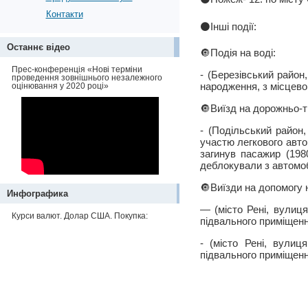
Контакти
⚫️Інші події:
Останнє відео
🔘Подія на воді:
Прес-конференція «Нові терміни
- (Березівський район
проведення зовнішнього незалежного
народження, з місцевог
оцінювання у 2020 році»
🔘Виїзд на дорожньо-т
- (Подільський район
участю легкового авто
загинув пасажир (198
деблокували з автомо
🔘Виїзди на допомогу
Инфографика
— (місто Рені, вулиц
Курси валют. Долар США. Покупка:
підвального приміщенн
- (місто Рені, вулиц
підвального приміщенн