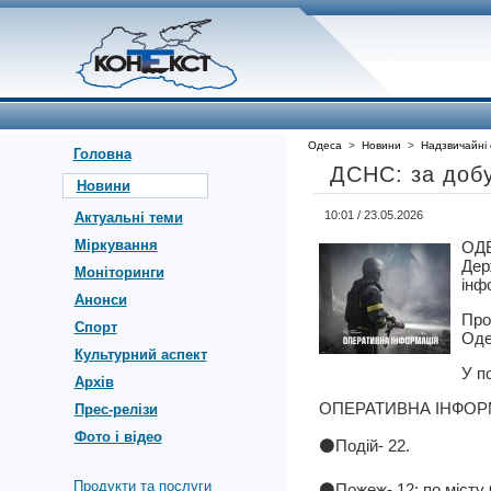
Одеса
>
Новини
>
Надзвичайні 
Головна
ДСНС: за доб
Новини
10:01 / 23.05.2026
Актуальні теми
Міркування
ОД
Дер
Моніторинги
інф
Анонси
Про
Спорт
Оде
Культурний аспект
У п
Архів
ОПЕРАТИВНА ІНФОРМ
Прес-релізи
Фото і відео
⚫️Подій- 22.
Продукти та послуги
⚫️Пожеж- 12: по місту