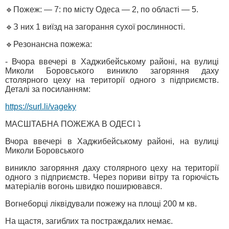
🔹Пожеж: — 7: по місту Одеса — 2, по області — 5.
🔹З них 1 виїзд на загорання сухої рослинності.
🔹Резонансна пожежа:
- Вчора ввечері в Хаджибейському районі, на вулиці
Миколи Боровського виникло загоряння даху
столярного цеху на території одного з підприємств.
Деталі за посиланням:
https://surl.li/vageky
МАСШТАБНА ПОЖЕЖА В ОДЕСІ ⤵️
Вчора ввечері в Хаджибейському районі, на вулиці
Миколи Боровського
виникло загоряння даху столярного цеху на території
одного з підприємств. Через пориви вітру та горючість
матеріалів вогонь швидко поширювався.
Вогнеборці ліквідували пожежу на площі 200 м кв.
На щастя, загиблих та постраждалих немає.