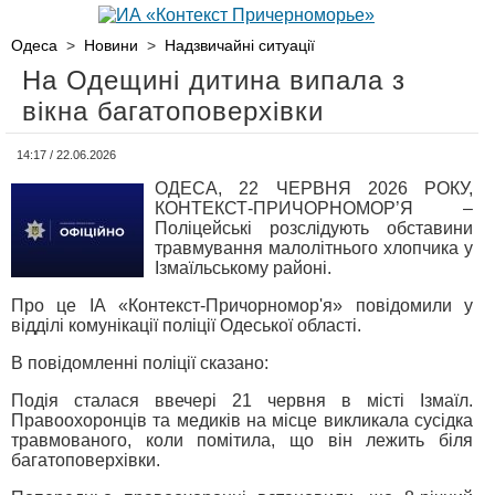
Одеса
>
Новини
>
Надзвичайні ситуації
На Одещині дитина випала з
вікна багатоповерхівки
14:17 / 22.06.2026
ОДЕСА, 22 ЧЕРВНЯ 2026 РОКУ,
КОНТЕКСТ-ПРИЧОРНОМОР’Я –
Поліцейські розслідують обставини
травмування малолітнього хлопчика у
Ізмаїльському районі.
Про це ІА «Контекст-Причорномор'я» повідомили у
відділі комунікації поліції Одеської області.
В повідомленні поліції сказано:
Подія сталася ввечері 21 червня в місті Ізмаїл.
Правоохоронців та медиків на місце викликала сусідка
травмованого, коли помітила, що він лежить біля
багатоповерхівки.