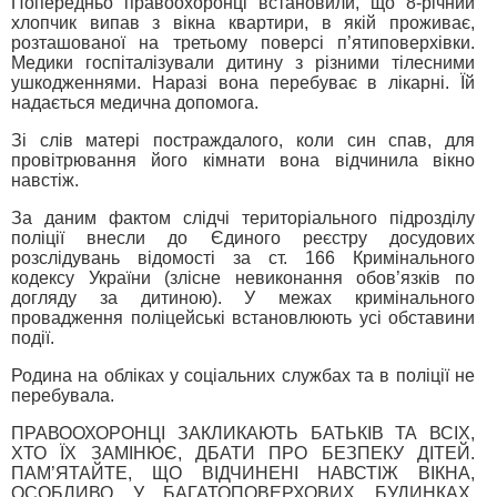
Попередньо правоохоронці встановили, що 8-річний
хлопчик випав з вікна квартири, в якій проживає,
розташованої на третьому поверсі п’ятиповерхівки.
Медики госпіталізували дитину з різними тілесними
ушкодженнями. Наразі вона перебуває в лікарні. Їй
надається медична допомога.
Зі слів матері постраждалого, коли син спав, для
провітрювання його кімнати вона відчинила вікно
навстіж.
За даним фактом слідчі територіального підрозділу
поліції внесли до Єдиного реєстру досудових
розслідувань відомості за ст. 166 Кримінального
кодексу України (злісне невиконання обов’язків по
догляду за дитиною). У межах кримінального
провадження поліцейські встановлюють усі обставини
події.
Родина на обліках у соціальних службах та в поліції не
перебувала.
ПРАВООХОРОНЦІ ЗАКЛИКАЮТЬ БАТЬКІВ ТА ВСІХ,
ХТО ЇХ ЗАМІНЮЄ, ДБАТИ ПРО БЕЗПЕКУ ДІТЕЙ.
ПАМ’ЯТАЙТЕ, ЩО ВІДЧИНЕНІ НАВСТІЖ ВІКНА,
ОСОБЛИВО У БАГАТОПОВЕРХОВИХ БУДИНКАХ,