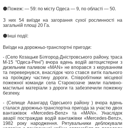
⚫️Пожеж: — 59: по місту Одеса — 9, по області — 50.
З них 54 виїзди на загорання сухої рослинності на
загальній площі 20 Га.
⚫️Інші події:
Виїзди на дорожньо-транспортні пригоди:
- (Село Козацьке Білгород-Дністровського району, траса
М-15 “Одеса-Рені”) вчора вдень водій автоцистерни з
дизельним паливом «МАN» не впорався з керуванням
та перевернувся, внаслідок чого стався витік пального
на проїжджу частину дороги. Співробітники місцевої
пожежної команди села Старокозаче змили паливно-
мастильні матеріали з дороги та забезпечили пожежну
безпеку.
- (Селище Авангард Одеського району ) вчора вдень
сталася дорожньо-транспортна пригода за участю двох
вантажівок «Mercedes-Benz» та «MAN». Унаслідок
аварії постраждав водій вантажівки «Mercedes-Benz»,
1982 року народження. Рятувальники деблокували