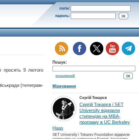
логін:
пароль:
Пошук:
просять 9 лютого
розширений
іськради (телеграм-
Міркування
Сергій Токарєв
Сергій Токарєв і SET
University відкрили
стипендію на MBA-
програму в UC Berkeley
Haas
SET University і Tokarev Foundation відкрили