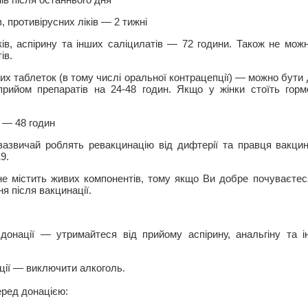
, противірусних ліків — 2 тижні
ів, аспірину та інших саліцилатів — 72 години. Також не мож
ів.
х таблеток (в тому числі оральної контрацепції) — можно бути 
прийом препаратів на 24-48 годин. Якщо у жінки стоїть гор
 — 48 годин
зазвичай роблять ревакцинацію від дифтерії та правця вакци
9.
е містить живих компонентів, тому якщо Ви добре почуваєте
я після вакцинації.
донації — утримайтеся від прийому аспірину, анальгіну та 
ації — виключити алкоголь.
еред донацією: