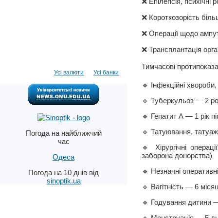
❌ Епілепсія, психічні 
❌ Короткозорість більш
❌ Операції щодо ампут
❌ Трансплантація орга
Тимчасові протипоказан
Усі валюти
Усі банки
🔹 Інфекційні хвороби,
🔹 Туберкульоз — 2 ро
🔹 Гепатит А — 1 рік 
🔹 Татуювання, татуаж,
Погода на найближчий
час
🔹 Хірургічні операц
заборона донорства)
Одеса
🔹 Незначні оперативн
Погода на 10 днів від
sinoptik.ua
🔹 Вагітність — 6 місяц
🔹 Годування дитини —
🔹 Менструація — 5 дн