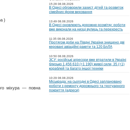
15:28 08.08.2026
В Одесі обговорили захист дітей та розвиток
сімейних форм виховання
а )
13:49 08.08.2026
В Одесі оновлюють дорожню розмітку: роботи
вже виконали на низці вулиць та перехресть
11:35 08.08.2026
Протягом доби на Півдні України знищено дві
керовані авіаційні ракети та 120 БпЛА
10:50 08.08.2026
ЗСУ: російські агресори вже втратили в Україні
близько 1 456 610 (+1 190) живої сили, 35 (+1)
кораблей та багато іншої техніки
10:29 08.08.2026
Міськрада: на cьогодні в Одесі заплановано
роботи з ремонту дорожнього та тротуарного
ного міхура — повна
покриття (адреси)