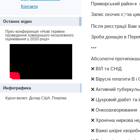
Приморський район🔹 
Контакти
Запис охочих 👉за ц
Останнє відео
Після реєстрації Вам 
Прес-конференція «Нові терміни
проведення зовнішнього незалежного
Зроби донацію в Пере
оцінювання у 2020 році»
***
Абсолютні протипоказ
❌ ВІЛ та СНІД
❌ Вірусні гепатити В і 
Инфографика
❌ Активний туберкуль
Курси валют. Долар США. Покупка:
❌ Цукровий діабет та 
❌ Онкозахворювання
❌ Хронічна ниркова не
❌ Важкі шкірні хвороби