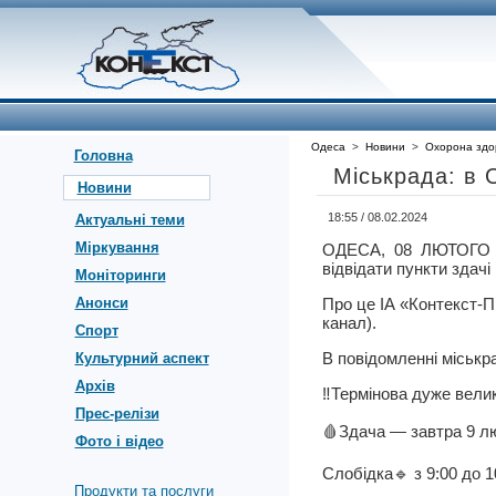
Одеса
>
Новини
>
Охорона здо
Головна
Міськрада: в 
Новини
18:55 / 08.02.2024
Актуальні теми
Міркування
ОДЕСА, 08 ЛЮТОГО 
відвідати пункти здачі 
Моніторинги
Анонси
Про це ІА «Контекст-П
канал).
Спорт
В повідомленні міськр
Культурний аспект
Архів
‼️Термінова дуже велик
Прес-релізи
🩸Здача — завтра 9 л
Фото і відео
Слобідка🔹 з 9:00 до 1
Продукти та послуги