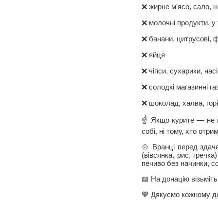
❌ жирне м'ясо, сало, ш
❌ молочні продукти, у 
❌ банани, цитрусові, ф
❌ яйця
❌ чіпси, сухарики, нас
❌ солодкі магазинні га
❌ шоколад, халва, гор
☝️ Якщо курите — не 
собі, ні тому, хто отр
🍲 Вранці перед здаче
(вівсянка, рис, гречк
печиво без начинки, с
📖 На донацію візьміт
💙 Дякуємо кожному д