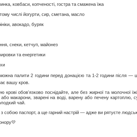
инка, ковбаси, копченості, гостра та смажена їжа
тому числі йогурти, сир, сметана, масло
ініки, авокадо, буряк
іння, снеки, кетчуп, майонез
зировки та енергетики
іхи
можна палити 2 години перед донацією та 1-2 години після — 
имає вашу кров.
ю крові обов'язково поснідайте, але без жирної та молочної їж
а) або макарони, зварені на воді, варену або печену картоплю, 
олодкий чай.
ь з собою паспорт, а ще гарний настрій — адже ви рятуєте людсь
онору💛