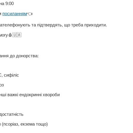
на 9:00
им
посиланням
👈
зателефонують та підтвердять, що треба приходити.
могу🩸🇺🇦
ання до донорства:
С, сифіліс
оз
інші важкі ендокринні хвороби
достатність
 (псоріаз, екзема тощо)