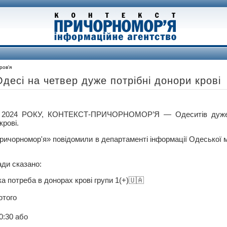
ров'я
Одесі на четвер дуже потрібні донори крові
2024 РОКУ, КОНТЕКСТ-ПРИЧОРНОМОР’Я — Одеситів дуже 
крові.
ричорномор'я» повідомили в департаменті інформації Одеської м
ади сказано:
а потреба в донорах крові групи 1(+)🇺🇦
ютого
0:30 або