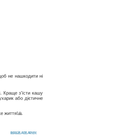
щоб не нашкодити ні
і. Краще з'їсти кашу
сухарик або дієтичне
ке життя!🙏
версія для друку