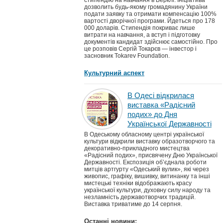
стипендію на навчання в Берклі. Ініціатива
дозволить будь-якому громадянину України
подати заявку та отримати компенсацію 100%
вартості дворічної програми. Йдеться про 178
000 доларів. Стипендія покриває лише
витрати на навчання, а вступ і підготовку
документів кандидат здійснює самостійно. Про
це розповів Сергій Токарєв — інвестор і
засновник Tokarev Foundation.
Культурний аспект
В Одесі відкрилася
виставка «Радісний
подих» до Дня
Української Державності
В Одеському обласному центрі української
культури відкрили виставку образотворчого та
декоративно-прикладного мистецтва
«Радісний подих», присвячену Дню Української
Державності. Експозиція об’єднала роботи
митців артгурту «Одеський вулик», які через
живопис, графіку, вишивку, витинанку та інші
мистецькі техніки відображають красу
української культури, духовну силу народу та
незламність державотворчих традицій.
Виставка триватиме до 14 серпня.
Останні новини: