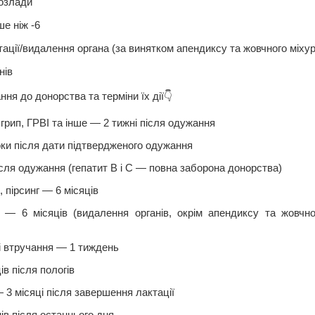
розлади
е ніж -6
ації/видалення органа (за винятком апендиксу та жовчного міхур
нів
ня до донорства та терміни їх дії👇
 грип, ГРВІ та інше — 2 тижні після одужання
ки після дати підтвердженого одужання
після одужання (гепатит В і С — повна заборона донорства)
 пірсинг — 6 місяців
ії — 6 місяців (видалення органів, окрім апендиксу та жовч
і втручання — 1 тиждень
ів після пологів
 3 місяці після завершення лактації
ів після останнього дня