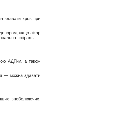
на здавати кров при
донором, якщо лікар
мональна спіраль —
ною АДП-м, а також
ся — можна здавати
інших знеболюючих,