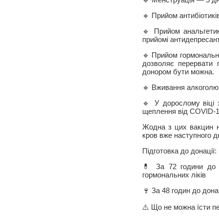
🔹 Прийом антибіотиків
🔹 Прийом анальгетик
прийомі антидепресант
🔹 Прийом гормональни
дозволяє перервати 
донором бути можна.
🔹 Вживання алкоголю
🔹 У дорослому віці 
щеплення від COVID-1
Жодна з цих вакцин н
кров вже наступного дн
Підготовка до донації:
💊 За 72 години до 
гормональних ліків
🍷 За 48 годин до дон
⚠️ Що не можна їсти п