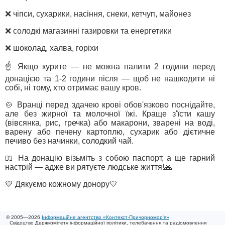
❌ чіпси, сухарики, насіння, снеки, кетчуп, майонез
❌ солодкі магазинні газировки та енергетики
❌ шоколад, халва, горіхи
☝️ Якщо курите — не можна палити 2 години перед
донацією та 1-2 години після — щоб не нашкодити ні
собі, ні тому, хто отримає вашу кров.
🍲 Вранці перед здачею крові обов'язково поснідайте,
але без жирної та молочної їжі. Краще з'їсти кашу
(вівсянка, рис, гречка) або макарони, зварені на воді,
варену або печену картоплю, сухарик або дієтичне
печиво без начинки, солодкий чай.
📖 На донацію візьміть з собою паспорт, а ще гарний
настрій — адже ви рятуєте людське життя!🙏
💙 Дякуємо кожному донору💛
© 2005—2026
Інформаційне агентство «Контекст-Причорномор'я»
Свідоцтво Держкомітету інформаційної політики, телебачення та радіомовлення