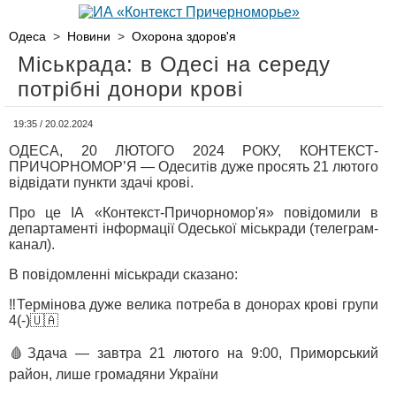
Одеса
>
Новини
>
Охорона здоров'я
Міськрада: в Одесі на середу
потрібні донори крові
19:35 / 20.02.2024
ОДЕСА, 20 ЛЮТОГО 2024 РОКУ, КОНТЕКСТ-
ПРИЧОРНОМОР’Я — Одеситів дуже просять 21 лютого
відвідати пункти здачі крові.
Про це ІА «Контекст-Причорномор'я» повідомили в
департаменті інформації Одеської міськради (телеграм-
канал).
В повідомленні міськради сказано:
‼️Термінова дуже велика потреба в донорах крові групи
4(-)🇺🇦
🩸Здача — завтра 21 лютого на 9:00, Приморський
район, лише громадяни України