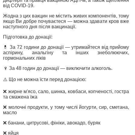
дифтерії та правця вакциною АДП-м, а також щеплення
від COVID-19.
Жодна з цих вакцин не містить живих компонентів, тому
якщо Ви добре почуваєтеся — можна здавати кров вже
наступного дня після вакцинації.
Підготовка до донації:
💊 За 72 години до донації — утримайтеся від прийому
аспірину, анальгіну та інших знеболюючих,
гормональних ліків
🍷 За 48 годин до донації — виключити алкоголь.
⚠️ Що не можна їсти перед донацією:
❌ жирне м'ясо, сало, шинка, ковбаси, копченості, гостра
та смажена їжа
❌ молочні продукти, у тому числі йогурти, сир, сметана,
масло
❌ банани, цитрусові, фініки, авокадо, буряк
❌ яйця