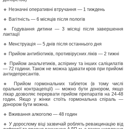
🔹 Незначні оперативні втручання — 1 тиждень
🔹 Вагітність — 6 місяців після пологів
🔹 Годування дитини — 3 місяці після завершення
лактації
🔹 Менструація — 5 днів після останнього дня
🔹 Прийом антибіотиків, противірусних ліків — 2 тижні
🔹 Прийом анальгетиків, аспірину та інших саліцилатів
— 72 години. Також не можна здавати кров при прийомі
антидепресантів.
🔹 Прийом гормональних таблеток (в тому числі
оральної контрацепції) — можно бути донором, якщо
лікар дозволяє перервати прийом препаратів на 24-48
годин. Якщо у жінки стоїть гормональна спіраль —
донором бути можна.
🔹 Вживання алкоголю — 48 годин
🔹 У дорослому віці зазвичай роблять ревакцинацію від