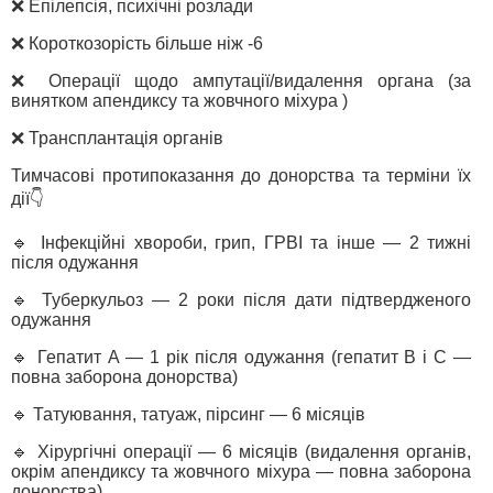
❌ Епілепсія, психічні розлади
❌ Короткозорість більше ніж -6
❌ Операції щодо ампутації/видалення органа (за
винятком апендиксу та жовчного міхура )
❌ Трансплантація органів
Тимчасові протипоказання до донорства та терміни їх
дії👇
🔹 Інфекційні хвороби, грип, ГРВІ та інше — 2 тижні
після одужання
🔹 Туберкульоз — 2 роки після дати підтвердженого
одужання
🔹 Гепатит А — 1 рік після одужання (гепатит В і С —
повна заборона донорства)
🔹 Татуювання, татуаж, пірсинг — 6 місяців
🔹 Хірургічні операції — 6 місяців (видалення органів,
окрім апендиксу та жовчного міхура — повна заборона
донорства)