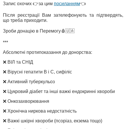
Запис охочих 👉за цим
посиланням
👈
Після реєстрації Вам зателефонують та підтвердять,
що треба приходити.
Зроби донацію в Перемогу🩸🇺🇦
***
Абсолютні протипоказання до донорства:
❌ ВІЛ та СНІД
❌ Вірусні гепатити В і С, сифіліс
❌ Активний туберкульоз
❌ Цукровий діабет та інші важкі ендокринні хвороби
❌ Онкозахворювання
❌ Хронічна ниркова недостатність
❌ Важкі шкірні хвороби (псоріаз, екзема тощо)